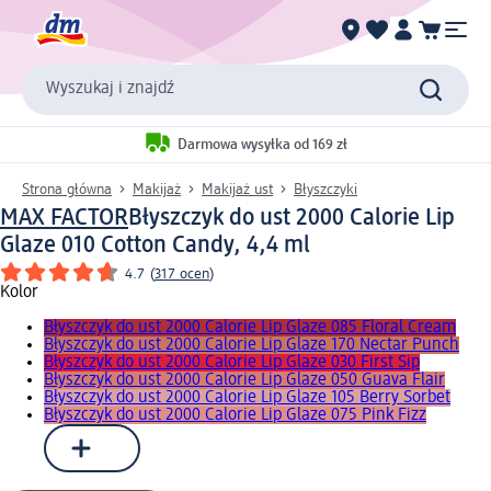
Wyszukaj i znajdź
Darmowa wysyłka od 169 zł
Strona główna
Makijaż
Makijaż ust
Błyszczyki
MAX FACTOR
Błyszczyk do ust 2000 Calorie Lip
Glaze 010 Cotton Candy, 4,4 ml
4.7
(
317 ocen
)
Kolor
Błyszczyk do ust 2000 Calorie Lip Glaze 085 Floral Cream
Błyszczyk do ust 2000 Calorie Lip Glaze 170 Nectar Punch
Błyszczyk do ust 2000 Calorie Lip Glaze 030 First Sip
Błyszczyk do ust 2000 Calorie Lip Glaze 050 Guava Flair
Błyszczyk do ust 2000 Calorie Lip Glaze 105 Berry Sorbet
Błyszczyk do ust 2000 Calorie Lip Glaze 075 Pink Fizz