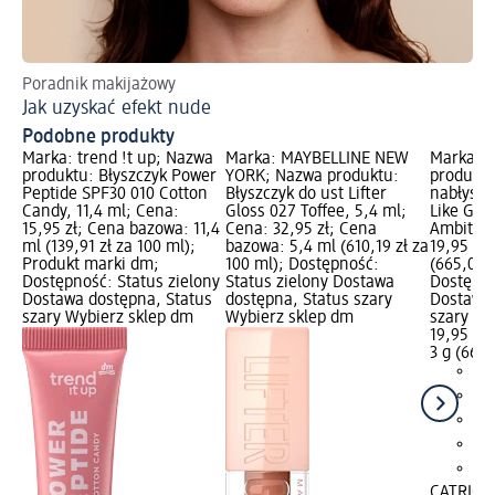
Poradnik makijażowy
Od
Jak uzyskać efekt nude
Sp
Podobne produkty
Marka: trend !t up; Nazwa
Marka: MAYBELLINE NEW
Marka: 
produktu: Błyszczyk Power
YORK; Nazwa produktu:
produkt
Peptide SPF30 010 Cotton
Błyszczyk do ust Lifter
nabłyszc
Candy, 11,4 ml; Cena:
Gloss 027 Toffee, 5,4 ml;
Like Glos
15,95 zł; Cena bazowa: 11,4
Cena: 32,95 zł; Cena
Ambition
ml (139,91 zł za 100 ml);
bazowa: 5,4 ml (610,19 zł za
19,95 zł
Produkt marki dm;
100 ml); Dostępność:
(665,00 z
Dostępność: Status zielony
Status zielony Dostawa
Dostępno
Dostawa dostępna, Status
dostępna, Status szary
Dostawa 
szary Wybierz sklep dm
Wybierz sklep dm
szary Wy
19,95 zł
3 g (665,
CATRICE