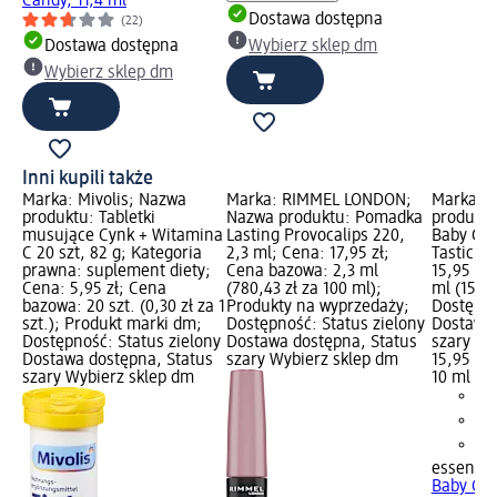
Candy, 11,4 ml
Dostawa dostępna
(22)
Dostawa dostępna
Wybierz sklep dm
Wybierz sklep dm
Inni kupili także
Marka: Mivolis; Nazwa
Marka: RIMMEL LONDON;
Marka: 
produktu: Tabletki
Nazwa produktu: Pomadka
produktu
musujące Cynk + Witamina
Lasting Provocalips 220,
Baby Got
C 20 szt, 82 g; Kategoria
2,3 ml; Cena: 17,95 zł;
Tastic, 1
prawna: suplement diety;
Cena bazowa: 2,3 ml
15,95 zł
Cena: 5,95 zł; Cena
(780,43 zł za 100 ml);
ml (159,5
bazowa: 20 szt. (0,30 zł za 1
Produkty na wyprzedaży;
Dostępno
szt.); Produkt marki dm;
Dostępność: Status zielony
Dostawa 
Dostępność: Status zielony
Dostawa dostępna, Status
szary Wy
Dostawa dostępna, Status
szary Wybierz sklep dm
15,95 zł
szary Wybierz sklep dm
10 ml (15
essence
Baby Got