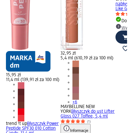
nabłyszc
Like Glos
Dosta
Wybie
32,95 zł
5,4 ml (610,19 zł za 100 ml)
15,95 zł
11,4 ml (139,91 zł za 100 ml)
+6
MAYBELLINE NEW
YORK
Błyszczyk do ust Lifter
Gloss 027 Toffee, 5,4 ml
(1)
trend !t up
Błyszczyk Power
Peptide SPF30 010 Cotton
Informacje