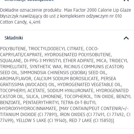
Dokładne oznaczenie produktu: Max Factor 2000 Calorie Lip Glaze
błyszczyk nawilżający do ust z kompleksem odżywczym nr 010
Cotton Candy, 4,4ml
Składniki
POLYBUTENE, TRIOCTYLDODECYL CITRATE, COCO-
CAPRYLATE/CAPRATE, HYDROGENATED POLYISOBUTENE,
SQUALANE, DI-PPG-3 MYRISTYL ETHER ADIPATE, MICA, TRIDECYL
TRIMELLITATE, SYNTHETIC WAX, RICINUS COMMUNIS (CASTOR)
SEED OIL, SIMMONDSIA CHINENSIS (JOJOBA) SEED OIL,
AROMA/FLAVOR, CALCIUM SODIUM BOROSILICATE, PERSEA
GRATISSIMA (AVOCADO) OIL, HYDROGENATED VEGETABLE OIL,
TOCOPHERYL ACETATE, SODIUM HYALURONATE, HYDROGENATED
CASTOR OIL, SILICA, LIMONENE, TOCOPHEROL, TIN OXIDE, BENZYL
BENZOATE, PENTAERYTHRITYL TETRA-DI-T-BUTYL
HYDROXYHYDROCINNAMATE, [MAY CONTAIN/PEUT CONTENIR/+/-:
TITANIUM DIOXIDE (CI 77891), IRON OXIDES (CI 77491, CI 77492, CI
77499), YELLOW 5 LAKE (CI 19140), RED 7 LAKE (CI 15850)].