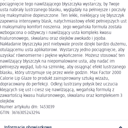
pociągnięcie tego nawilżającego błyszczyka wystarczy, by Twoje
usta nabrały lustrzanego blasku, wyglądały na pełniejsze i poczuły
się maksymalnie dopieszczone. Ten lekki, nieklejący się błyszczyk
zapewnia intensywny blask, natychmiastowy efekt pełniejszych ust
i maksymalny komfort noszenia. Jego wegańska formuła została
wzbogacona o odżywczy i nawilżający usta kompleks kwasu
hialuronowego, skwalanu oraz olejków awokado i jojoba.
Nakładanie błyszczyka jest niebywale proste dzięki bardzo dużemu,
otulającemu usta aplikatorowi. Wystarczy jedno pociągnięcie, aby
uzyskać równomierne i piękne wykończenie. Możesz stosować ten
nawilżający błyszczyk na niepomalowane usta, aby nadać im
pełniejszy wygląd, lub na szminkę, aby osiągnąć efekt lustrzanego
blasku, który utrzymuje się przez wiele godzin. Max Factor 2000
Calorie Lip Glaze to produkt zainspirowany sztuką wizażu,
dopracowany do perfekcji. Odkryj lustrzany połysk bez uczucia
klejących się ust i ciesz się nawilżającą, wegańską formułą z
zawartością kwasu hialuronowego, skwalanu oraz kompleksem 3
olejków.
Numer artykułu dm: 1453039
GTIN: 3616305243294
Informacje obowiązkowe