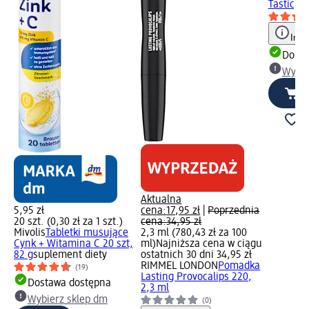
Tastic, 1
Info
Dosta
Wybie
Aktualna
5,95 zł
cena:
17,95 zł
|
Poprzednia
20 szt. (0,30 zł za 1 szt.)
cena:
34,95 zł
Mivolis
Tabletki musujące
2,3 ml (780,43 zł za 100
Cynk + Witamina C 20 szt,
ml)
Najniższa cena w ciągu
82 g
suplement diety
ostatnich 30 dni 34,95 zł
RIMMEL LONDON
Pomadka
(19)
Lasting Provocalips 220,
Dostawa dostępna
2,3 ml
Wybierz sklep dm
(0)