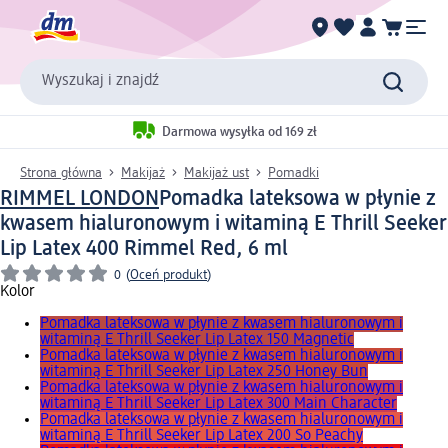
Wyszukaj i znajdź
Darmowa wysyłka od 169 zł
Strona główna
Makijaż
Makijaż ust
Pomadki
RIMMEL LONDON
Pomadka lateksowa w płynie z
kwasem hialuronowym i witaminą E Thrill Seeker
Lip Latex 400 Rimmel Red, 6 ml
0
(
Oceń produkt
)
Kolor
Pomadka lateksowa w płynie z kwasem hialuronowym i
witaminą E Thrill Seeker Lip Latex 150 Magnetic
Pomadka lateksowa w płynie z kwasem hialuronowym i
witaminą E Thrill Seeker Lip Latex 250 Honey Bun
Pomadka lateksowa w płynie z kwasem hialuronowym i
witaminą E Thrill Seeker Lip Latex 300 Main Character
Pomadka lateksowa w płynie z kwasem hialuronowym i
witaminą E Thrill Seeker Lip Latex 200 So Peachy