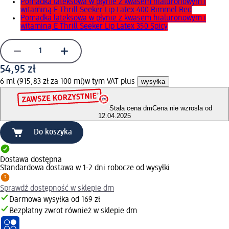
Pomadka lateksowa w płynie z kwasem hialuronowym i
witaminą E Thrill Seeker Lip Latex 400 Rimmel Red
Pomadka lateksowa w płynie z kwasem hialuronowym i
witaminą E Thrill Seeker Lip Latex 350 Spicy
54,95 zł
6 ml (915,83 zł za 100 ml)
w tym VAT plus
wysyłka
Stała cena dm
Cena nie wzrosła od
12.04.2025
Do koszyka
Dostawa dostępna
Standardowa dostawa w 1-2 dni robocze od wysyłki
Sprawdź dostępność w sklepie dm
Darmowa wysyłka od 169 zł
Bezpłatny zwrot również w sklepie dm