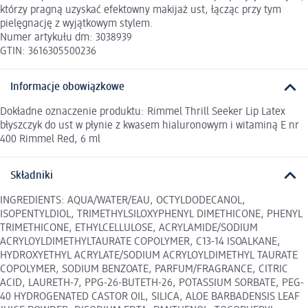
którzy pragną uzyskać efektowny makijaż ust, łącząc przy tym
pielęgnację z wyjątkowym stylem.
Numer artykułu dm: 3038939
GTIN: 3616305500236
Informacje obowiązkowe
Dokładne oznaczenie produktu: Rimmel Thrill Seeker Lip Latex
błyszczyk do ust w płynie z kwasem hialuronowym i witaminą E nr
400 Rimmel Red, 6 ml
Składniki
INGREDIENTS: AQUA/WATER/EAU, OCTYLDODECANOL,
ISOPENTYLDIOL, TRIMETHYLSILOXYPHENYL DIMETHICONE, PHENYL
TRIMETHICONE, ETHYLCELLULOSE, ACRYLAMIDE/SODIUM
ACRYLOYLDIMETHYLTAURATE COPOLYMER, C13-14 ISOALKANE,
HYDROXYETHYL ACRYLATE/SODIUM ACRYLOYLDIMETHYL TAURATE
COPOLYMER, SODIUM BENZOATE, PARFUM/FRAGRANCE, CITRIC
ACID, LAURETH-7, PPG-26-BUTETH-26, POTASSIUM SORBATE, PEG-
40 HYDROGENATED CASTOR OIL, SILICA, ALOE BARBADENSIS LEAF