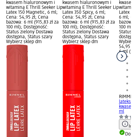
kwasem hialuronowym i
kwasem hialuronowym i
kwasem 
witaminą E Thrill Seeker Lip
witaminą E Thrill Seeker Lip
witaminą 
Latex 150 Magnetic, 6 ml;
Latex 350 Spicy, 6 ml;
Latex 30
Cena: 54,95 zł; Cena
Cena: 54,95 zł; Cena
6 ml; Ce
bazowa: 6 ml (915,83 zł za
bazowa: 6 ml (915,83 zł za
bazowa: 
100 ml); Dostępność:
100 ml); Dostępność:
100 ml);
Status zielony Dostawa
Status zielony Dostawa
Status z
dostępna, Status szary
dostępna, Status szary
dostępna
Wybierz sklep dm
Wybierz sklep dm
Wybierz 
54,95 zł
6 ml (915
RIMMEL
lateksow
kwasem h
ml
Info
Dosta