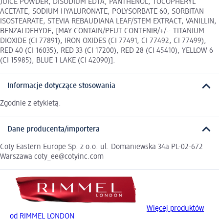
JUICE POWDER, DISODIUM EDTA, PANTHENOL, TOCOPHERYL
ACETATE, SODIUM HYALURONATE, POLYSORBATE 60, SORBITAN
ISOSTEARATE, STEVIA REBAUDIANA LEAF/STEM EXTRACT, VANILLIN,
BENZALDEHYDE, [MAY CONTAIN/PEUT CONTENIR/+/-: TITANIUM
DIOXIDE (CI 77891), IRON OXIDES (CI 77491, CI 77492, CI 77499),
RED 40 (CI 16035), RED 33 (CI 17200), RED 28 (CI 45410), YELLOW 6
(CI 15985), BLUE 1 LAKE (CI 42090)].
Informacje dotyczące stosowania
Zgodnie z etykietą.
Dane producenta/importera
Coty Eastern Europe Sp. z o.o. ul. Domaniewska 34a PL-02-672
Warszawa coty_ee@cotyinc.com
Więcej produktów
od RIMMEL LONDON