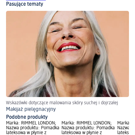
Pasujące tematy
Wskazówki dotyczące malowania skóry suchej i dojrzałej
Zr
Makijaż pielęgnacyjny
Ma
Podobne produkty
Marka: RIMMEL LONDON;
Marka: RIMMEL LONDON;
Marka: 
Nazwa produktu: Pomadka
Nazwa produktu: Pomadka
Nazwa p
lateksowa w płynie z
lateksowa w płynie z
lateksow