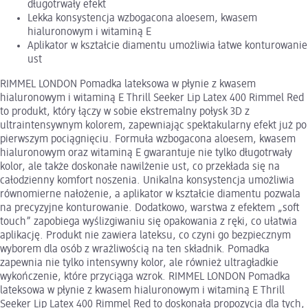
długotrwały efekt
Lekka konsystencja wzbogacona aloesem, kwasem
hialuronowym i witaminą E
Aplikator w kształcie diamentu umożliwia łatwe konturowanie
ust
RIMMEL LONDON Pomadka lateksowa w płynie z kwasem
hialuronowym i witaminą E Thrill Seeker Lip Latex 400 Rimmel Red
to produkt, który łączy w sobie ekstremalny połysk 3D z
ultraintensywnym kolorem, zapewniając spektakularny efekt już po
pierwszym pociągnięciu. Formuła wzbogacona aloesem, kwasem
hialuronowym oraz witaminą E gwarantuje nie tylko długotrwały
kolor, ale także doskonałe nawilżenie ust, co przekłada się na
całodzienny komfort noszenia. Unikalna konsystencja umożliwia
równomierne nałożenie, a aplikator w kształcie diamentu pozwala
na precyzyjne konturowanie. Dodatkowo, warstwa z efektem „soft
touch” zapobiega wyślizgiwaniu się opakowania z ręki, co ułatwia
aplikację. Produkt nie zawiera lateksu, co czyni go bezpiecznym
wyborem dla osób z wrażliwością na ten składnik. Pomadka
zapewnia nie tylko intensywny kolor, ale również ultragładkie
wykończenie, które przyciąga wzrok. RIMMEL LONDON Pomadka
lateksowa w płynie z kwasem hialuronowym i witaminą E Thrill
Seeker Lip Latex 400 Rimmel Red to doskonała propozycja dla tych,