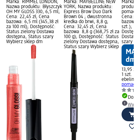
Marka: RIMMEL LONDON;
Marka: MAYBELLINE NEW
Marka: e
Nazwa produktu: Błyszczyk
YORK; Nazwa produktu:
produktu
OH MY GLOSS 330, 6,5 ml;
Express Brow Duo Dark
pomadki i
Cena: 22,45 zł; Cena
Brown 04 ; dwustronna
Cena: 13
bazowa: 6,5 ml (345,38 zł
kredka do brwi, 8,8 g;
bazowa: 1
za 100 ml); Dostępność:
Cena: 32,45 zł; Cena
szt.); P
Status zielony Dostawa
bazowa: 8,8 g (368,75 zł za
Dostępno
dostępna, Status szary
100 g); Dostępność: Status
Dostawa 
Wybierz sklep dm
zielony Dostawa dostępna,
szary Wy
Status szary Wybierz sklep
13,95 zł
1 szt. (13
ebelin
Or
pomadki i
Dosta
Wybie