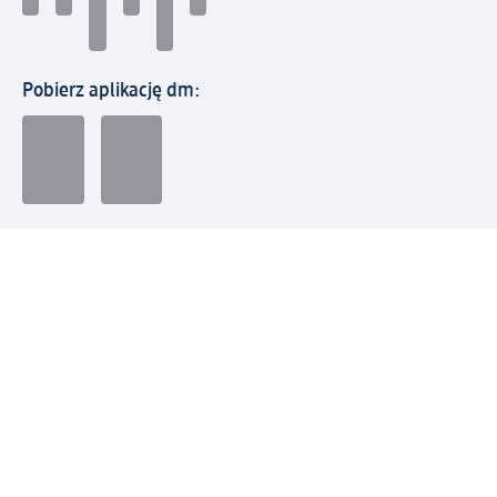
Pobierz aplikację dm:
© 2026 dm-drogerie markt sp. z o.o.
Impressum
Polityka prywatności
Ogólne warunki handlowe
Odstąpienie od umowy w dm
Rozstrzyganie sporów
Zgłaszanie nieprawidłowości
Utylizacja sprzętu elektrycznego
Deklaracja w sprawie dostępności