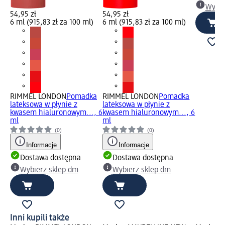
Wybie
54,95 zł
54,95 zł
6 ml (915,83 zł za 100 ml)
6 ml (915,83 zł za 100 ml)
RIMMEL LONDON
Pomadka
RIMMEL LONDON
Pomadka
lateksowa w płynie z
lateksowa w płynie z
kwasem hialuronowym..., 6
kwasem hialuronowym..., 6
ml
ml
(0)
(0)
Informacje
Informacje
Dostawa dostępna
Dostawa dostępna
Wybierz sklep dm
Wybierz sklep dm
Inni kupili także