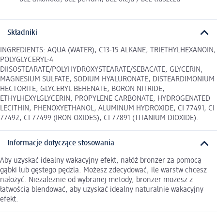
Składniki
INGREDIENTS: AQUA (WATER), C13-15 ALKANE, TRIETHYLHEXANOIN,
POLYGLYCERYL-4
DIISOSTEARATE/POLYHYDROXYSTEARATE/SEBACATE, GLYCERIN,
MAGNESIUM SULFATE, SODIUM HYALURONATE, DISTEARDIMONIUM
HECTORITE, GLYCERYL BEHENATE, BORON NITRIDE,
ETHYLHEXYLGLYCERIN, PROPYLENE CARBONATE, HYDROGENATED
LECITHIN, PHENOXYETHANOL, ALUMINUM HYDROXIDE, CI 77491, CI
77492, CI 77499 (IRON OXIDES), CI 77891 (TITANIUM DIOXIDE).
Informacje dotyczące stosowania
Aby uzyskać idealny wakacyjny efekt, nałóż bronzer za pomocą
gąbki lub gęstego pędzla. Możesz zdecydować, ile warstw chcesz
nałożyć. Niezależnie od wybranej metody, bronzer możesz z
łatwością blendować, aby uzyskać idealny naturalnie wakacyjny
efekt.