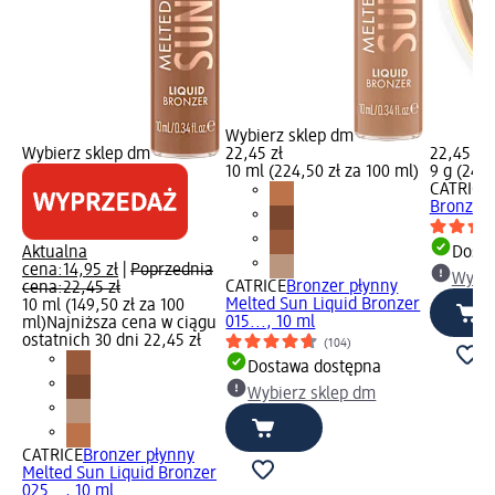
Wybierz sklep dm
Wybierz sklep dm
22,45 zł
22,45 zł
10 ml (224,50 zł za 100 ml)
9 g (249,
CATRICE
Bronzer 
Aktualna
Dosta
cena:
14,95 zł
|
Poprzednia
Wybie
CATRICE
Bronzer płynny
cena:
22,45 zł
Melted Sun Liquid Bronzer
10 ml (149,50 zł za 100
015..., 10 ml
ml)
Najniższa cena w ciągu
ostatnich 30 dni 22,45 zł
(104)
Dostawa dostępna
Wybierz sklep dm
CATRICE
Bronzer płynny
Melted Sun Liquid Bronzer
025..., 10 ml