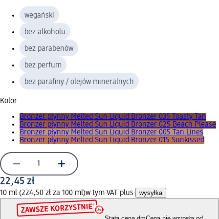
wegański
bez alkoholu
bez parabenów
bez perfum
bez parafiny / olejów mineralnych
Kolor
Bronzer płynny Melted Sun Liquid Bronzer 035 Toasty Tan
Bronzer płynny Melted Sun Liquid Bronzer 025 Beach Please
Bronzer płynny Melted Sun Liquid Bronzer 005 Tan Lines
Bronzer płynny Melted Sun Liquid Bronzer 015 Sunkissed
22,45 zł
10 ml (224,50 zł za 100 ml)
w tym VAT plus
wysyłka
Stała cena dm
Cena nie wzrosła od