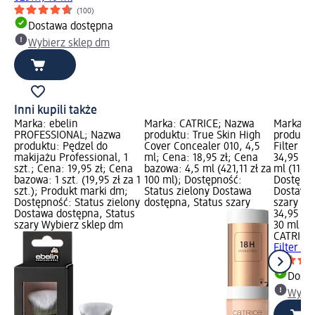
(100)
Dostawa dostępna
Wybierz sklep dm
Inni kupili także
Marka: ebelin
Marka: CATRICE; Nazwa
Marka: 
PROFESSIONAL; Nazwa
produktu: True Skin High
produktu
produktu: Pędzel do
Cover Concealer 010, 4,5
Filter 01
makijażu Professional, 1
ml; Cena: 18,95 zł; Cena
34,95 zł
szt.; Cena: 19,95 zł; Cena
bazowa: 4,5 ml (421,11 zł za
ml (116,5
za
bazowa: 1 szt. (19,95 zł za 1
100 ml); Dostępność:
Dostępno
us
szt.); Produkt marki dm;
Status zielony Dostawa
Dostawa 
a,
Dostępność: Status zielony
dostępna, Status szary
szary Wy
ep
Dostawa dostępna, Status
34,95 zł
szary Wybierz sklep dm
30 ml (11
CATRICE
Filter 01
Dosta
Wybie