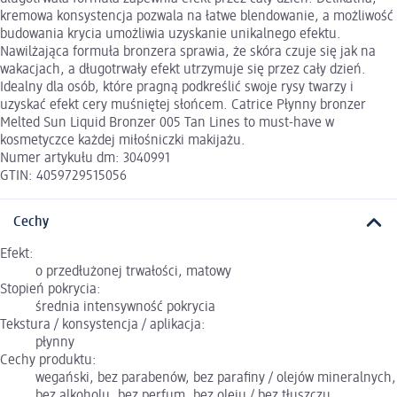
kremowa konsystencja pozwala na łatwe blendowanie, a możliwość
budowania krycia umożliwia uzyskanie unikalnego efektu.
Nawilżająca formuła bronzera sprawia, że skóra czuje się jak na
wakacjach, a długotrwały efekt utrzymuje się przez cały dzień.
Idealny dla osób, które pragną podkreślić swoje rysy twarzy i
uzyskać efekt cery muśniętej słońcem. Catrice Płynny bronzer
Melted Sun Liquid Bronzer 005 Tan Lines to must-have w
kosmetyczce każdej miłośniczki makijażu.
Numer artykułu dm: 3040991
GTIN: 4059729515056
Cechy
Efekt:
o przedłużonej trwałości, matowy
Stopień pokrycia:
średnia intensywność pokrycia
Tekstura / konsystencja / aplikacja:
płynny
Cechy produktu:
wegański, bez parabenów, bez parafiny / olejów mineralnych,
bez alkoholu, bez perfum, bez oleju / bez tłuszczu