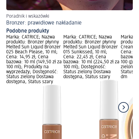
Poradnik i wskazówki
Ja
Bronzer: prawidłowe nakładanie
Ko
Podobne produkty
Marka: CATRICE; Nazwa
Marka: CATRICE; Nazwa
Marka: 
produktu: Bronzer płynny
produktu: Bronzer płynny
produktu
Melted Sun Liquid Bronzer
Melted Sun Liquid Bronzer
Cream Br
025 Beach Please, 10 ml;
015 Sunkissed, 10 ml;
Cena: 22
Cena: 14,95 zł; Cena
Cena: 22,45 zł; Cena
bazowa: 
bazowa: 10 ml (149,50 zł za
bazowa: 10 ml (224,50 zł za
100 g); 
100 ml); Produkty na
100 ml); Dostępność:
zielony 
wyprzedaży; Dostępność:
Status zielony Dostawa
Status s
Status zielony Dostawa
dostępna, Status szary
dm
dostępna, Status szary