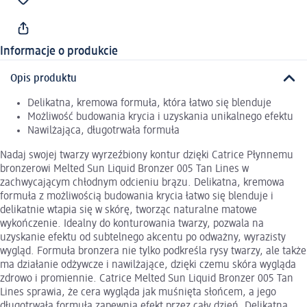
Informacje o produkcie
Opis produktu
Delikatna, kremowa formuła, która łatwo się blenduje
Możliwość budowania krycia i uzyskania unikalnego efektu
Nawilżająca, długotrwała formuła
Nadaj swojej twarzy wyrzeźbiony kontur dzięki Catrice Płynnemu
bronzerowi Melted Sun Liquid Bronzer 005 Tan Lines w
zachwycającym chłodnym odcieniu brązu. Delikatna, kremowa
formuła z możliwością budowania krycia łatwo się blenduje i
delikatnie wtapia się w skórę, tworząc naturalne matowe
wykończenie. Idealny do konturowania twarzy, pozwala na
uzyskanie efektu od subtelnego akcentu po odważny, wyrazisty
wygląd. Formuła bronzera nie tylko podkreśla rysy twarzy, ale także
ma działanie odżywcze i nawilżające, dzięki czemu skóra wygląda
zdrowo i promiennie. Catrice Melted Sun Liquid Bronzer 005 Tan
Lines sprawia, że cera wygląda jak muśnięta słońcem, a jego
długotrwała formuła zapewnia efekt przez cały dzień. Delikatna,