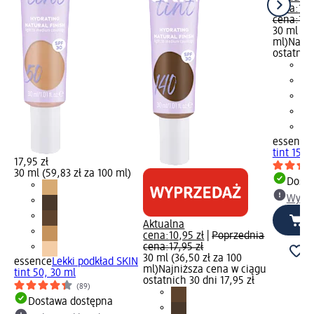
cena:
10,
cena:
17,
30 ml (36
ml)
Najni
ostatnich
essence
tint 150,
17,95 zł
30 ml (59,83 zł za 100 ml)
Dosta
Wybie
Aktualna
cena:
10,95 zł
|
Poprzednia
cena:
17,95 zł
30 ml (36,50 zł za 100
essence
Lekki podkład SKIN
ml)
Najniższa cena w ciągu
tint 50, 30 ml
ostatnich 30 dni 17,95 zł
(89)
Dostawa dostępna