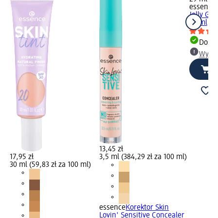
essence
Jelly Gri
29 ml
Dosta
Wybie
13,45 zł
17,95 zł
3,5 ml (384,29 zł za 100 ml)
30 ml (59,83 zł za 100 ml)
essence
Korektor Skin
Lovin' Sensitive Concealer