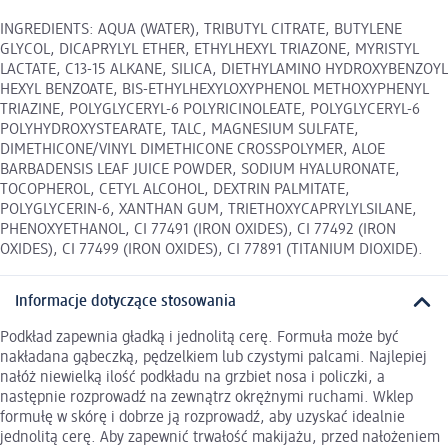
INGREDIENTS: AQUA (WATER), TRIBUTYL CITRATE, BUTYLENE
GLYCOL, DICAPRYLYL ETHER, ETHYLHEXYL TRIAZONE, MYRISTYL
LACTATE, C13-15 ALKANE, SILICA, DIETHYLAMINO HYDROXYBENZOYL
HEXYL BENZOATE, BIS-ETHYLHEXYLOXYPHENOL METHOXYPHENYL
TRIAZINE, POLYGLYCERYL-6 POLYRICINOLEATE, POLYGLYCERYL-6
POLYHYDROXYSTEARATE, TALC, MAGNESIUM SULFATE,
DIMETHICONE/VINYL DIMETHICONE CROSSPOLYMER, ALOE
BARBADENSIS LEAF JUICE POWDER, SODIUM HYALURONATE,
TOCOPHEROL, CETYL ALCOHOL, DEXTRIN PALMITATE,
POLYGLYCERIN-6, XANTHAN GUM, TRIETHOXYCAPRYLYLSILANE,
PHENOXYETHANOL, CI 77491 (IRON OXIDES), CI 77492 (IRON
OXIDES), CI 77499 (IRON OXIDES), CI 77891 (TITANIUM DIOXIDE).
Informacje dotyczące stosowania
Podkład zapewnia gładką i jednolitą cerę. Formuła może być
nakładana gąbeczką, pędzelkiem lub czystymi palcami. Najlepiej
nałóż niewielką ilość podkładu na grzbiet nosa i policzki, a
następnie rozprowadź na zewnątrz okrężnymi ruchami. Wklep
formułę w skórę i dobrze ją rozprowadź, aby uzyskać idealnie
jednolitą cerę. Aby zapewnić trwałość makijażu, przed nałożeniem