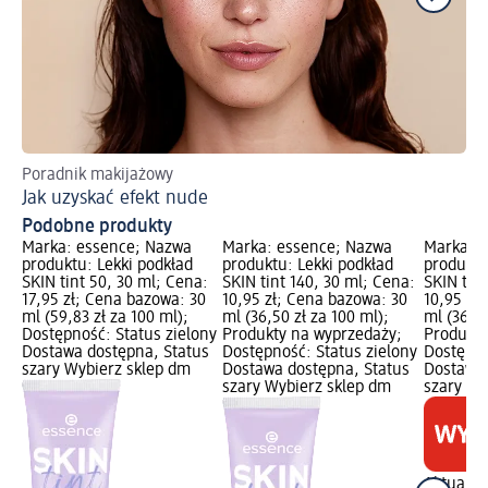
Poradnik makijażowy
Po
Jak uzyskać efekt nude
Br
Podobne produkty
Marka: essence; Nazwa
Marka: essence; Nazwa
Marka: 
produktu: Lekki podkład
produktu: Lekki podkład
produktu
SKIN tint 50, 30 ml; Cena:
SKIN tint 140, 30 ml; Cena:
SKIN tint
17,95 zł; Cena bazowa: 30
10,95 zł; Cena bazowa: 30
10,95 zł
ml (59,83 zł za 100 ml);
ml (36,50 zł za 100 ml);
ml (36,50
Dostępność: Status zielony
Produkty na wyprzedaży;
Produkty
Dostawa dostępna, Status
Dostępność: Status zielony
Dostępno
szary Wybierz sklep dm
Dostawa dostępna, Status
Dostawa 
szary Wybierz sklep dm
szary Wy
Aktualna