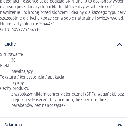
pielęgnacji. essence Lekki podkład SKIN tint 10 to doskonały wybór
dla osób poszukujących podkładu, który łączy w sobie lekkość,
nawilżenie i ochronę przed słońcem. Idealny dla każdego typu cery,
szczególnie dla tych, którzy cenią sobie naturalny i świeży wygląd.
Numer artykułu dm: 3044451
GTIN: 4059729446916
Cechy
SPF zawarte:
30
Efekt:
nawilżający
Tekstura / konsystencja / aplikacja:
płynny
Cechy produktu:
z współczynnikiem ochrony slonecznej (SPF), wegański, bez
oleju / bez tłuszczu, bez acetonu, bez perfum, bez
parabenów, bez nanocząstek
Składniki