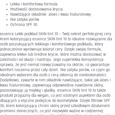
Lekka i komfortowa formuła
Możliwość dostosowania krycia
Nawilżające składniki: aloes i kwas hialuronowy
Nie zatyka porów
Ochrona SPF 30
essence Lekki podkład SKIN tint 10 – Twój sekret perfekcyjnej cery.
Krem koloryzujący essence SKIN tint 10 to idealne rozwiązanie dla
osób poszukujących lekkiego i komfortowego podkładu, który
jednocześnie wyrównuje koloryt cery. Dzięki swojej formule,
zapewnia lekkie lub średnie krycie, które można dostosować w
zależności od okazji i nastroju. Jego superlekka konsystencja
sprawia, że jest niemal niewyczuwalny na skórze, co gwarantuje
komfort noszenia przez cały dzień. Nie zatyka porów, co czyni go
idealnym wyborem dla osób z cerą skłonną do niedoskonałości.
Dodatkowo, zawarte w nim składniki nawilżające, takie jak aloes i
kwas hialuronowy, zapewniają odpowiednie nawilżenie skóry,
pozostawiając ją miękką i gładką. essence SKIN tint 10 to także
produkt przyjazny dla wegan, co jest istotnym aspektem dla osób
dbających o etyczne podejście do kosmetyków. Dzięki filtrowi SPF
30, krem koloryzujący chroni skórę przed szkodliwym działaniem
promieni słonecznych, co jest niezwykle ważne w codziennej