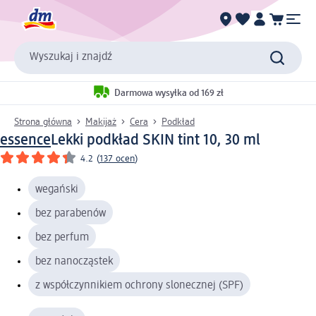
Wyszukaj i znajdź
Darmowa wysyłka od 169 zł
Strona główna
Makijaż
Cera
Podkład
essence
Lekki podkład SKIN tint 10, 30 ml
4.2
(
137 ocen
)
wegański
bez parabenów
bez perfum
bez nanocząstek
z współczynnikiem ochrony slonecznej (SPF)