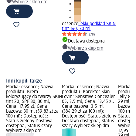
Wybierz sklep dm
essence
Lekki podkład SKIN
tint 140, 30 ml
(78)
Dostawa dostępna
Wybierz sklep dm
Inni kupili także
Marka: essence; Nazwa
Marka: essence; Nazwa
Marka: 
produktu: Krem
produktu: Korektor Skin
produktu
koloryzujący do twarzy SKIN
Lovin' Sensitive Concealer
Jelly Gri
tint 20, SPF 30, 30 ml;
05, 3,5 ml; Cena: 13,45 zł;
29 ml; C
Cena: 17,95 zł; Cena
Cena bazowa: 3,5 ml
bazowa: 
bazowa: 30 ml (59,83 zł za
(384,29 zł za 100 ml);
100 ml);
100 ml); Dostępność:
Dostępność: Status zielony
Status z
Status zielony Dostawa
Dostawa dostępna, Status
dostępna
dostępna, Status szary
szary Wybierz sklep dm
Wybierz 
Wybierz sklep dm
17,95 zł
29 ml (61