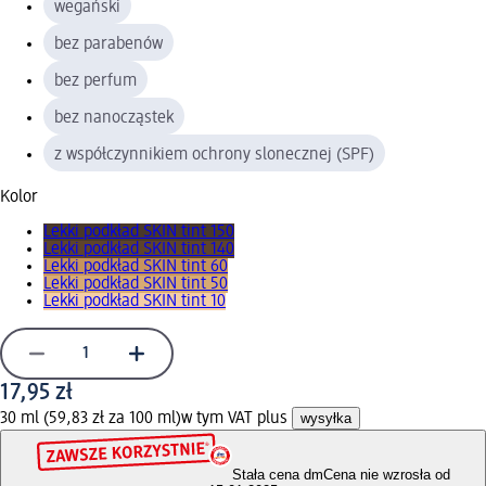
wegański
bez parabenów
bez perfum
bez nanocząstek
z współczynnikiem ochrony slonecznej (SPF)
Kolor
Lekki podkład SKIN tint 150
Lekki podkład SKIN tint 140
Lekki podkład SKIN tint 60
Lekki podkład SKIN tint 50
Lekki podkład SKIN tint 10
17,95 zł
30 ml (59,83 zł za 100 ml)
w tym VAT plus
wysyłka
Stała cena dm
Cena nie wzrosła od