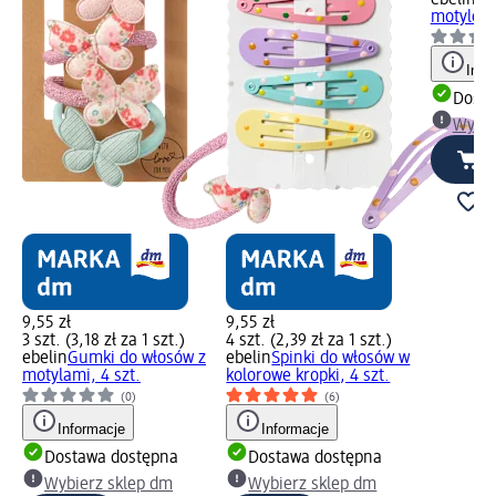
ebelin
Sp
motyle, 3
Info
Dosta
Wybie
9,55 zł
9,55 zł
3 szt. (3,18 zł za 1 szt.)
4 szt. (2,39 zł za 1 szt.)
ebelin
Gumki do włosów z
ebelin
Spinki do włosów w
motylami, 4 szt.
kolorowe kropki, 4 szt.
(0)
(6)
Informacje
Informacje
Dostawa dostępna
Dostawa dostępna
Wybierz sklep dm
Wybierz sklep dm