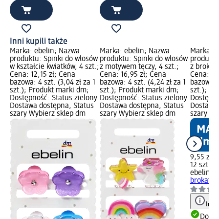
Inni kupili także
Marka: ebelin; Nazwa
Marka: ebelin; Nazwa
Marka: e
produktu: Spinki do włosów
produktu: Spinki do włosów
produktu
w kształcie kwiatków, 4 szt.;
z motywem tęczy, 4 szt.;
z brokato
Cena: 12,15 zł; Cena
Cena: 16,95 zł; Cena
Cena: 9,
bazowa: 4 szt. (3,04 zł za 1
bazowa: 4 szt. (4,24 zł za 1
bazowa: 1
szt.); Produkt marki dm;
szt.); Produkt marki dm;
szt.); P
Dostępność: Status zielony
Dostępność: Status zielony
Dostępno
Dostawa dostępna, Status
Dostawa dostępna, Status
Dostawa 
szary Wybierz sklep dm
szary Wybierz sklep dm
szary Wy
9,55 zł
12 szt. (0
ebelin
Gu
brokatową
Info
Dosta