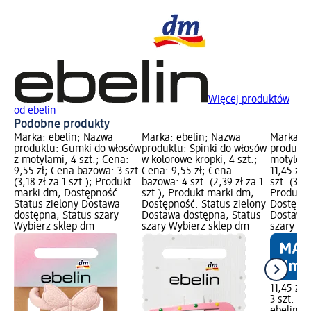
Więcej produktów
od ebelin
Podobne produkty
Marka: ebelin; Nazwa
Marka: ebelin; Nazwa
Marka: e
produktu: Gumki do włosów
produktu: Spinki do włosów
produktu
z motylami, 4 szt.; Cena:
w kolorowe kropki, 4 szt.;
motyle, 3
9,55 zł; Cena bazowa: 3 szt.
Cena: 9,55 zł; Cena
11,45 zł
(3,18 zł za 1 szt.); Produkt
bazowa: 4 szt. (2,39 zł za 1
szt. (3,82
marki dm; Dostępność:
szt.); Produkt marki dm;
Produkt 
Status zielony Dostawa
Dostępność: Status zielony
Dostępno
dostępna, Status szary
Dostawa dostępna, Status
Dostawa 
Wybierz sklep dm
szary Wybierz sklep dm
szary Wy
11,45 zł
3 szt. (3,