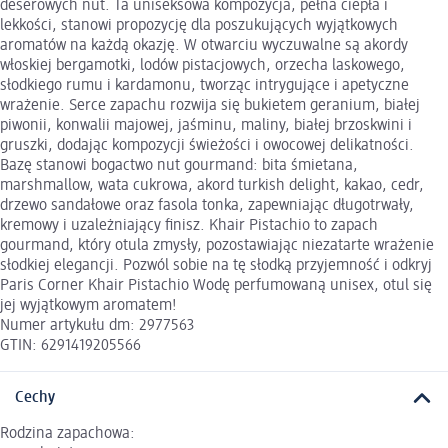
deserowych nut. Ta uniseksowa kompozycja, pełna ciepła i
lekkości, stanowi propozycję dla poszukujących wyjątkowych
aromatów na każdą okazję. W otwarciu wyczuwalne są akordy
włoskiej bergamotki, lodów pistacjowych, orzecha laskowego,
słodkiego rumu i kardamonu, tworząc intrygujące i apetyczne
wrażenie. Serce zapachu rozwija się bukietem geranium, białej
piwonii, konwalii majowej, jaśminu, maliny, białej brzoskwini i
gruszki, dodając kompozycji świeżości i owocowej delikatności.
Bazę stanowi bogactwo nut gourmand: bita śmietana,
marshmallow, wata cukrowa, akord turkish delight, kakao, cedr,
drzewo sandałowe oraz fasola tonka, zapewniając długotrwały,
kremowy i uzależniający finisz. Khair Pistachio to zapach
gourmand, który otula zmysły, pozostawiając niezatarte wrażenie
słodkiej elegancji. Pozwól sobie na tę słodką przyjemność i odkryj
Paris Corner Khair Pistachio Wodę perfumowaną unisex, otul się
jej wyjątkowym aromatem!
Numer artykułu dm: 2977563
GTIN: 6291419205566
Cechy
Rodzina zapachowa: