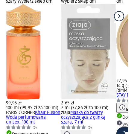
szary Wybierz sklep dm
Wybierz sklep dm
dm
27,95 zł
14 g (199
RIMMEL
STAY MAT
99,95 zł
2,65 zł
100 ml (99,95 zł za 100 ml)
7 ml (37,86 zł za 100 ml)
Info
PARIS CORNER
Khair Fusion
ziaja
Maska do twarzy
Woda perfumowana
oczyszczająca z glinką
Dosta
unisex, 100 ml
szarą, 7 ml
Wybie
(0)
(0)