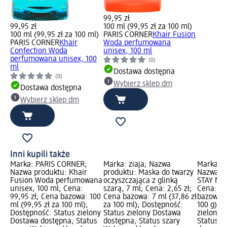
99,95 zł
99,95 zł
100 ml (99,95 zł za 100 ml)
100 ml (99,95 zł za 100 ml)
PARIS CORNER
Khair Fusion
PARIS CORNER
Khair
Woda perfumowana
Confection Woda
unisex, 100 ml
perfumowana unisex, 100
(0)
ml
Dostawa dostępna
(0)
Wybierz sklep dm
Dostawa dostępna
Wybierz sklep dm
Inni kupili także
Marka: PARIS CORNER;
Marka: ziaja; Nazwa
Marka: 
Nazwa produktu: Khair
produktu: Maska do twarzy
Nazwa p
Fusion Woda perfumowana
oczyszczająca z glinką
STAY MAT
unisex, 100 ml; Cena:
szarą, 7 ml; Cena: 2,65 zł;
Cena: 27
99,95 zł; Cena bazowa: 100
Cena bazowa: 7 ml (37,86 zł
bazowa: 1
ml (99,95 zł za 100 ml);
za 100 ml); Dostępność:
100 g); 
Dostępność: Status zielony
Status zielony Dostawa
zielony 
Dostawa dostępna, Status
dostępna, Status szary
Status s