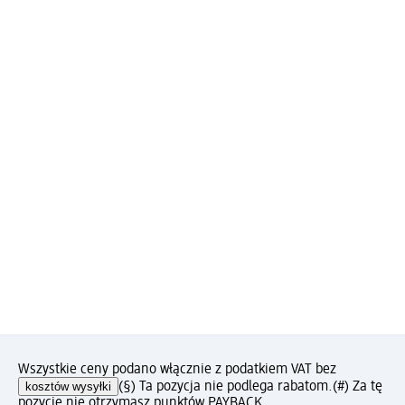
Wszystkie ceny podano włącznie z podatkiem VAT bez
kosztów wysyłki
(§) Ta pozycja nie podlega rabatom.
(#) Za tę
pozycję nie otrzymasz punktów PAYBACK.