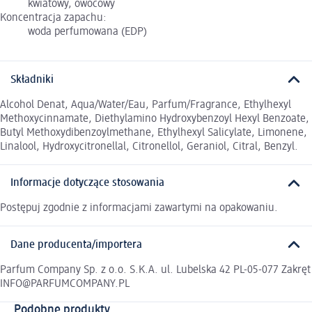
kwiatowy, owocowy
Koncentracja zapachu:
woda perfumowana (EDP)
Składniki
Alcohol Denat, Aqua/Water/Eau, Parfum/Fragrance, Ethylhexyl
Methoxycinnamate, Diethylamino Hydroxybenzoyl Hexyl Benzoate,
Butyl Methoxydibenzoylmethane, Ethylhexyl Salicylate, Limonene,
Linalool, Hydroxycitronellal, Citronellol, Geraniol, Citral, Benzyl.
Informacje dotyczące stosowania
Postępuj zgodnie z informacjami zawartymi na opakowaniu.
Dane producenta/importera
Parfum Company Sp. z o.o. S.K.A. ul. Lubelska 42 PL-05-077 Zakręt
INFO@PARFUMCOMPANY.PL
Podobne produkty