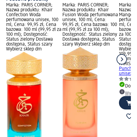
Marka: PARIS CORNER;
Marka: PARIS CORNER;
Marka: 
Nazwa produktu: Khair
Nazwa produktu: Khair
Nazwa pr
Confection Woda
Fusion Woda perfumowana
Mango P
perfumowana unisex, 100
unisex, 100 ml; Cena:
perfumo
ml; Cena: 99,95 zł; Cena
99,95 zł; Cena bazowa: 100
ml; Cena
bazowa: 100 ml (99,95 zł za
ml (99,95 zł za 100 ml);
bazowa: 
100 ml); Dostępność:
Dostępność: Status zielony
za 100 m
Status zielony Dostawa
Dostawa dostępna, Status
Status z
dostępna, Status szary
szary Wybierz sklep dm
dostępna
Wybierz sklep dm
Wybierz 
109,95 zł
100 ml (1
PARIS C
Punch W
unisex, 
Dosta
Wybie