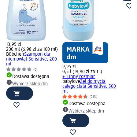
13,95 zł
200 ml (6,98 zł za 100 ml)
Bübchen
Szampon dla
niemowląt Sensitive, 200
ml
9,95 zł
(0)
0,5 l (19,90 zł za 1 l)
Dostawa dostępna
+ 1 inny rozmiar
babylove
Żel do mycia
Wybierz sklep dm
całego ciała Sensitive, 500
ml
(213)
Dostawa dostępna
Wybierz sklep dm