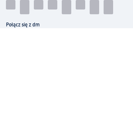
Połącz się z dm
Pobierz aplikację dm:
© 2026 dm-drogerie markt sp. z o.o.
Impressum
Polityka prywatności
Ogólne warunki handlowe
Odstąpienie od umowy w dm
Rozstrzyganie sporów
Zgłaszanie nieprawidłowości