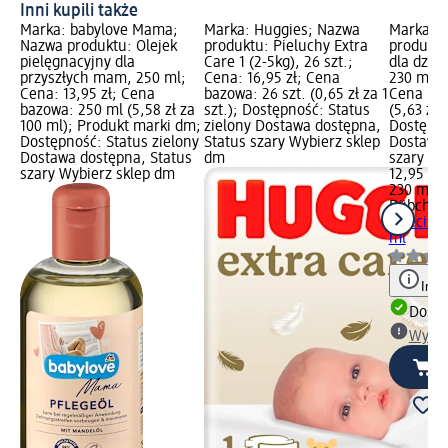
Inni kupili także
Marka: babylove Mama;
Marka: Huggies; Nazwa
Marka: 
Nazwa produktu: Olejek
produktu: Pieluchy Extra
produktu
pielęgnacyjny dla
Care 1 (2-5kg), 26 szt.;
dla dziec
przyszłych mam, 250 ml;
Cena: 16,95 zł; Cena
230 ml; C
Cena: 13,95 zł; Cena
bazowa: 26 szt. (0,65 zł za 1
Cena baz
bazowa: 250 ml (5,58 zł za
szt.); Dostępność: Status
(5,63 zł 
100 ml); Produkt marki dm;
zielony Dostawa dostępna,
Dostępno
Dostępność: Status zielony
Status szary Wybierz sklep
Dostawa 
Dostawa dostępna, Status
dm
szary Wy
szary Wybierz sklep dm
12,95 zł
230 ml (5
Bübchen
dzieci 2
ml
Info
Dosta
Wybie