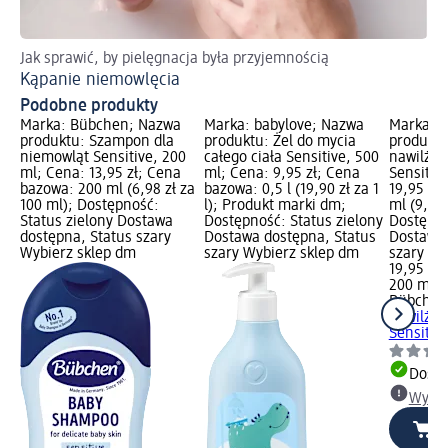
Jak sprawić, by pielęgnacja była przyjemnością
Kąpanie niemowlęcia
Podobne produkty
Marka: Bübchen; Nazwa
Marka: babylove; Nazwa
Marka: 
produktu: Szampon dla
produktu: Żel do mycia
produktu
niemowląt Sensitive, 200
całego ciała Sensitive, 500
nawilżaj
ml; Cena: 13,95 zł; Cena
ml; Cena: 9,95 zł; Cena
Sensitiv
bazowa: 200 ml (6,98 zł za
bazowa: 0,5 l (19,90 zł za 1
19,95 zł
100 ml); Dostępność:
l); Produkt marki dm;
ml (9,98 
Status zielony Dostawa
Dostępność: Status zielony
Dostępno
dostępna, Status szary
Dostawa dostępna, Status
Dostawa 
Wybierz sklep dm
szary Wybierz sklep dm
szary Wy
19,95 zł
200 ml (9
Bübchen
nawilżaj
Sensitiv
Dosta
Wybie