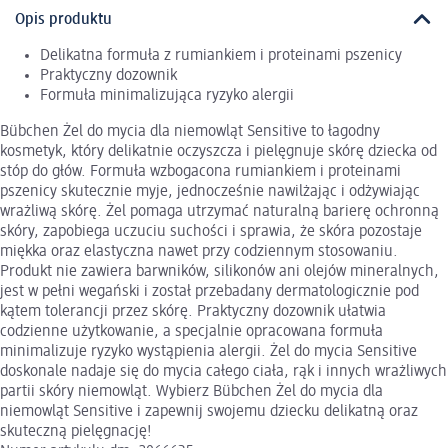
Opis produktu
Delikatna formuła z rumiankiem i proteinami pszenicy
Praktyczny dozownik
Formuła minimalizująca ryzyko alergii
Bübchen Żel do mycia dla niemowląt Sensitive to łagodny
kosmetyk, który delikatnie oczyszcza i pielęgnuje skórę dziecka od
stóp do głów. Formuła wzbogacona rumiankiem i proteinami
pszenicy skutecznie myje, jednocześnie nawilżając i odżywiając
wrażliwą skórę. Żel pomaga utrzymać naturalną barierę ochronną
skóry, zapobiega uczuciu suchości i sprawia, że skóra pozostaje
miękka oraz elastyczna nawet przy codziennym stosowaniu.
Produkt nie zawiera barwników, silikonów ani olejów mineralnych,
jest w pełni wegański i został przebadany dermatologicznie pod
kątem tolerancji przez skórę. Praktyczny dozownik ułatwia
codzienne użytkowanie, a specjalnie opracowana formuła
minimalizuje ryzyko wystąpienia alergii. Żel do mycia Sensitive
doskonale nadaje się do mycia całego ciała, rąk i innych wrażliwych
partii skóry niemowląt. Wybierz Bübchen Żel do mycia dla
niemowląt Sensitive i zapewnij swojemu dziecku delikatną oraz
skuteczną pielęgnację!