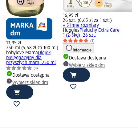
16,95 zł
26 szt. (0,65 zł za 1 szt.)
+ 5 inne rozmiary
Huggies
Pieluchy Extra Care
1 (2-5kg), 26 szt.
(3)
13,95 zł
250 ml (5,58 zł za 100 ml)
Informacje
babylove Mama
Olejek
pielęgnacyjny dla
Dostawa dostępna
przyszłych mam, 250 ml
Wybierz sklep dm
(0)
Dostawa dostępna
Wybierz sklep dm