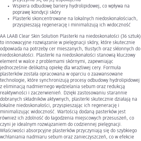
Wspiera odbudowę bariery hydrolipidowej, co wpływa na
poprawę kondycji skóry
Plasterki skoncentrowane na lokalnych niedoskonałościach,
przyspieszają regenerację i minimalizują ich widoczność
AA LAAB Clear Skin Solution Plasterki na niedoskonałości (36 sztuk)
to innowacyjne rozwiązanie w pielęgnacji skóry, które skutecznie
odpowiada na potrzeby cer mieszanych, tłustych oraz skłonnych do
niedoskonałości. Plasterki na niedoskonałości stanowią kluczowy
element w walce z problemami skórnymi, zapewniając
jednocześnie delikatną opiekę dla wrażliwej cery. Formuła
plasterków została opracowana w oparciu o zaawansowane
technologie, które synchronizują procesy odbudowy hydrolipidowej
z eliminacją nadmiernego wydzielania sebum oraz redukcją
reaktywności i zaczerwienień. Dzięki zastosowaniu starannie
dobranych składników aktywnych, plasterki skutecznie działają na
lokalne niedoskonałości, przyspieszając ich regenerację i
minimalizując widoczność. Wartością dodaną pasterków jest
również ich zdolność do łagodzenia miejscowych przesuszeń, co
czyni je idealnym rozwiązaniem do codziennej pielęgnacji.
Właściwości absorpcyjne plasterków przyczyniają się do szybkiego
wchłaniania nadmiaru sebum oraz zanieczyszczeń, co w efekcie