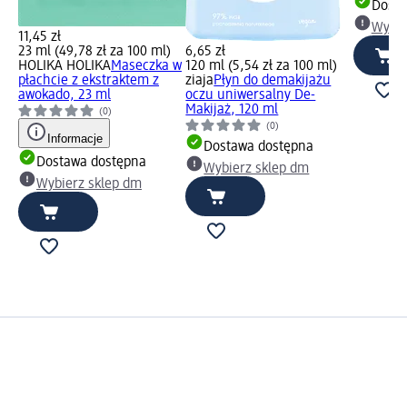
Dosta
Wybie
11,45 zł
23 ml (49,78 zł za 100 ml)
6,65 zł
HOLIKA HOLIKA
Maseczka w
120 ml (5,54 zł za 100 ml)
płachcie z ekstraktem z
ziaja
Płyn do demakijażu
awokado, 23 ml
oczu uniwersalny De-
Makijaż, 120 ml
(0)
(0)
Informacje
Dostawa dostępna
Dostawa dostępna
Wybierz sklep dm
Wybierz sklep dm