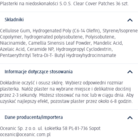
Plasterki na niedoskonałości S.O.S. Clear Cover Patches 36 szt.
Składniki
Cellulose Gum, Hydrogenated Poly (C6-14 Olefin), Styrene/Isoprene
Copolymer, hydrogenated polyisobutene, Polyisobutene,
Niacinamide, Camellia Sinensis Leaf Powder, Mandelic Acid,
Azelaic Acid, Ceramide NP, Hydroxypropyl Cyclodextrin,
Pentaerythrityl Tetra-Di-T- Butyl Hydroxyhydrocinnamate
Informacje dotyczące stosowania
Dokładnie oczyść i osusz skórę. Wybierz odpowiedni rozmiar
plasterka. Nałóż plaster na wybrane miejsce i delikatnie dociśnij
przez 2-3 sekundy. Możesz stosować na noc lub w ciągu dnia. Aby
uzyskać najlepszy efekt, pozostaw plaster przez około 6-8 godzin.
Dane producenta/importera
Oceanic Sp. z o.o. ul. Łokietka 58 PL-81-736 Sopot
oceanic@oceanic.com.pl