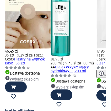
46,45 zł
17,95 zł
36 szt. (1,29 zł za 1 szt.)
1 szt. (17
Cosrx
Plastry na wypryski
38,95 zł
Cosrx
Pla
Basic, 36 szt.
200 ml (19,48 zł za 100 ml)
Clear Fit,
AA
Olejek oczyszczający
(0)
hydrofilowy..., 200 ml
Dostawa dostępna
Info
(0)
Wybierz sklep dm
Dostawa dostępna
Dosta
Wybierz sklep dm
Wybie