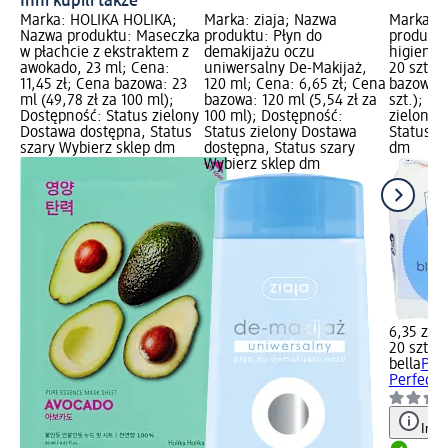
Inni kupili także
Marka: HOLIKA HOLIKA;
Marka: ziaja; Nazwa
Marka: b
Nazwa produktu: Maseczka
produktu: Płyn do
produktu
w płachcie z ekstraktem z
demakijażu oczu
higienic
awokado, 23 ml; Cena:
uniwersalny De-Makijaż,
20 szt.; 
11,45 zł; Cena bazowa: 23
120 ml; Cena: 6,65 zł; Cena
bazowa: 2
ml (49,78 zł za 100 ml);
bazowa: 120 ml (5,54 zł za
szt.); D
Dostępność: Status zielony
100 ml); Dostępność:
zielony 
Dostawa dostępna, Status
Status zielony Dostawa
Status s
szary Wybierz sklep dm
dostępna, Status szary
dm
Wybierz sklep dm
6,35 zł
20 szt. (0
bella
Pod
Perfecta 
Info