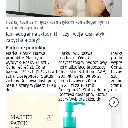
Poznaj różnicę między kosmetykami komedogennymi i
Po
niekomedogennymi
Wi
Komedogenne składniki – czy Twoje kosmetyki
pi
zapychają pory?
Podobne produkty
Marka: Cosrx; Nazwa
Marka: AA; Nazwa
Marka: C
produktu: Plastry na
produktu: Olejek
produktu
wypryski Basic, 36 szt.;
oczyszczający hydrofilowy
wypryski 
Cena: 46,45 zł; Cena
normalizująco-łagodzący
Cena: 17
bazowa: 36 szt. (1,29 zł za 1
Clear Skin Solution LAAB,
bazowa: 1
szt.); Dostępność: Status
200 ml; Cena: 38,95 zł;
szt.); D
zielony Dostawa dostępna,
Cena bazowa: 200 ml
zielony 
Status szary Wybierz sklep
(19,48 zł za 100 ml);
Status s
dm
Dostępność: Status zielony
dm
Dostawa dostępna, Status
szary Wybierz sklep dm