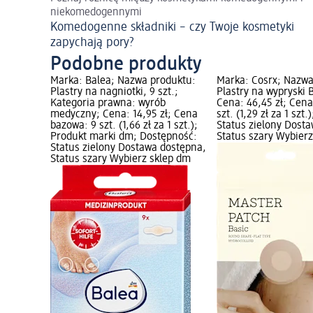
niekomedogennymi
Komedogenne składniki – czy Twoje kosmetyki
zapychają pory?
Podobne produkty
Marka: Balea; Nazwa produktu:
Marka: Cosrx; Nazwa
Plastry na nagniotki, 9 szt.;
Plastry na wypryski B
Kategoria prawna: wyrób
Cena: 46,45 zł; Cen
medyczny; Cena: 14,95 zł; Cena
szt. (1,29 zł za 1 szt
bazowa: 9 szt. (1,66 zł za 1 szt.);
Status zielony Dost
Produkt marki dm; Dostępność:
Status szary Wybier
Status zielony Dostawa dostępna,
Status szary Wybierz sklep dm