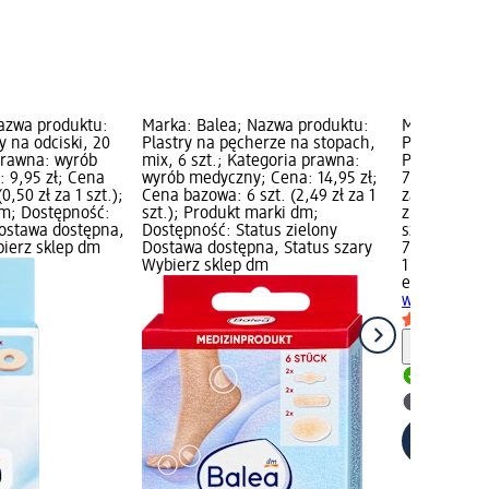
azwa produktu:
Marka: Balea; Nazwa produktu:
Marka: esse
 na odciski, 20
Plastry na pęcherze na stopach,
Plasterki p
 prawna: wyrób
mix, 6 szt.; Kategoria prawna:
Pimple Patc
 9,95 zł; Cena
wyrób medyczny; Cena: 14,95 zł;
7,95 zł; Cen
0,50 zł za 1 szt.);
Cena bazowa: 6 szt. (2,49 zł za 1
za 1 szt.); 
m; Dostępność:
szt.); Produkt marki dm;
zielony Dos
Dostawa dostępna,
Dostępność: Status zielony
szary Wybie
bierz sklep dm
Dostawa dostępna, Status szary
7,95 zł
Wybierz sklep dm
1 szt. (7,95 z
essence
Pla
wypryski Pi
Informa
Dostawa
Wybierz 