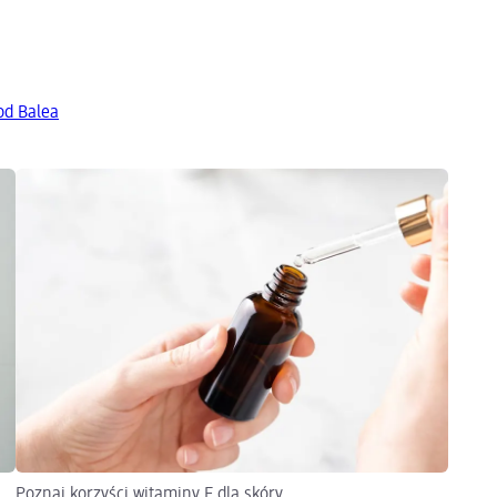
od Balea
Poznaj korzyści witaminy E dla skóry