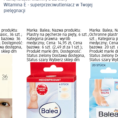
Witamina E - superprzeciwutleniacz w Twojej
pielęgnacji
 produktu:
Marka: Balea; Nazwa produktu:
Marka: Balea; N
asic, 36 szt.;
Plastry na pęcherze na pięty, 6 szt.;
Ochronne plastry
a bazowa: 36
Kategoria prawna: wyrób
szt.; Kategoria
.); Dostępność:
medyczny; Cena: 14,95 zł; Cena
medyczny; Cena:
awa dostępna,
bazowa: 6 szt. (2,49 zł za 1 szt.);
bazowa: 20 szt. (
z sklep dm
Produkt marki dm; Dostępność:
Produkt marki d
Status zielony Dostawa dostępna,
Status zielony 
Status szary Wybierz sklep dm
Status szary Wy