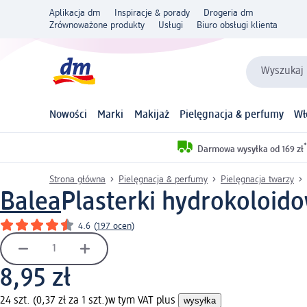
Aplikacja dm
Inspiracje & porady
Drogeria dm
Zrównoważone produkty
Usługi
Biuro obsługi klienta
Wyszukaj 
Nowości
Marki
Makijaż
Pielęgnacja & perfumy
Wł
*
Darmowa wysyłka od 169 zł
Strona główna
Pielęgnacja & perfumy
Pielęgnacja twarzy
Balea
Plasterki hydrokoloido
4.6
(
197 ocen
)
8,95 zł
24 szt. (0,37 zł za 1 szt.)
w tym VAT plus
wysyłka