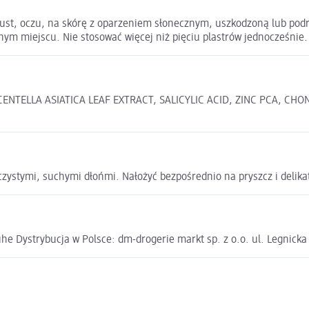
 ust, oczu, na skórę z oparzeniem słonecznym, uszkodzoną lub podr
 miejscu. Nie stosować więcej niż pięciu plastrów jednocześnie. 
ENTELLA ASIATICA LEAF EXTRACT, SALICYLIC ACID, ZINC PCA, CH
i czystymi, suchymi dłońmi. Nałożyć bezpośrednio na pryszcz i delika
e Dystrybucja w Polsce: dm-drogerie markt sp. z o.o. ul. Legnick