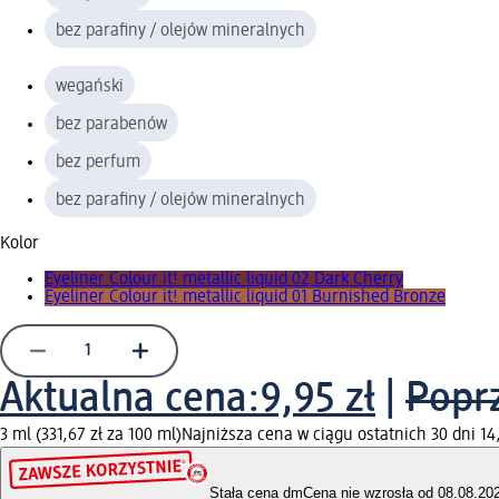
bez parafiny / olejów mineralnych
wegański
bez parabenów
bez perfum
bez parafiny / olejów mineralnych
Kolor
Eyeliner Colour it! metallic liquid 02 Dark Cherry
Eyeliner Colour it! metallic liquid 01 Burnished Bronze
Aktualna cena:
9,95 zł
|
Popr
3 ml (331,67 zł za 100 ml)
Najniższa cena w ciągu ostatnich 30 dni 14,
Stała cena dm
Cena nie wzrosła od 08.08.20