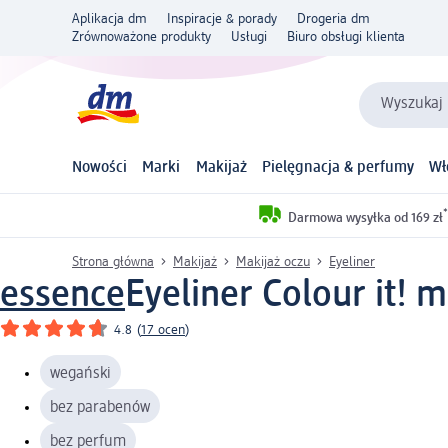
Aplikacja dm
Inspiracje & porady
Drogeria dm
Zrównoważone produkty
Usługi
Biuro obsługi klienta
Wyszukaj 
Nowości
Marki
Makijaż
Pielęgnacja & perfumy
Wł
*
Darmowa wysyłka od 169 zł
Strona główna
Makijaż
Makijaż oczu
Eyeliner
essence
Eyeliner Colour it! m
4.8
(
17 ocen
)
wegański
bez parabenów
bez perfum