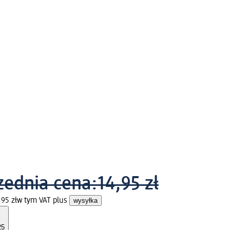
zednia cena:
14,95 zł
95 zł
w tym VAT plus
wysyłka
25