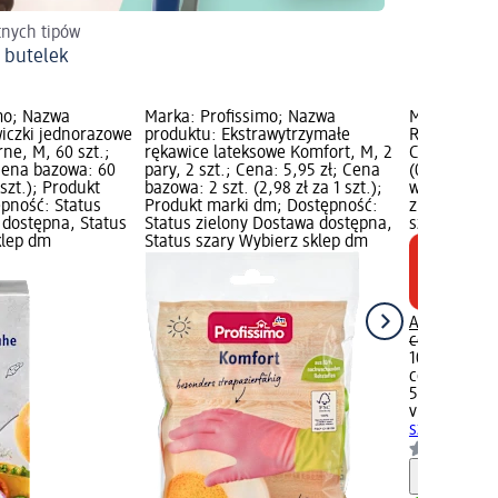
tnych tipów
 butelek
mo; Nazwa
Marka: Profissimo; Nazwa
Marka: viGO
iczki jednorazowe
produktu: Ekstrawytrzymałe
Rękawiczki l
rne, M, 60 szt.;
rękawice lateksowe Komfort, M, 2
Cena: 4,45 
 Cena bazowa: 60
pary, 2 szt.; Cena: 5,95 zł; Cena
(0,45 zł za 
 szt.); Produkt
bazowa: 2 szt. (2,98 zł za 1 szt.);
wyprzedaży;
pność: Status
Produkt marki dm; Dostępność:
zielony Dos
 dostępna, Status
Status zielony Dostawa dostępna,
szary Wybie
klep dm
Status szary Wybierz sklep dm
Aktualna ce
cena:
5,95 z
10 szt. (0,45
cena w ciąg
5,95 zł
viGO!
Rękawi
szt.
Informa