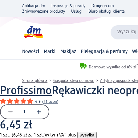
Aplikacja dm
Inspiracje & porady
Drogeria dm
Zrównoważone produkty
Usługi
Biuro obsługi klienta
Wyszukaj 
Nowości
Marki
Makijaż
Pielęgnacja & perfumy
Wł
*
Darmowa wysyłka od 169 zł
Strona główna
Gospodarstwo domowe
Artykuły gospodars
Profissimo
Rękawiczki neopre
4.9
(
21 ocen
)
6,45 zł
1 szt. (6,45 zł za 1 szt.)
w tym VAT plus
wysyłka