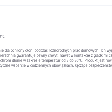
0°C
e dla ochrony dłoni podczas różnorodnych prac domowych. Ich wyją
wierzchnia gwarantuje pewny chwyt, nawet w kontakcie z gładkimi
roni dłonie w zakresie temperatur od 5 do 50°C. Produkt jest równ
tyczne wsparcie w codziennych obowiązkach, łączące bezpieczeńst