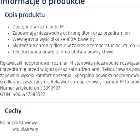
Informacje o produkcie
Opis produktu
Dostępne w rozmiarze M
Zapewniają niezawodną ochronę dłoni oraz przedramion
Wewnętrzna wyściółka ze 100% bawełny
Skutecznie chronią dłonie w zakresie temperatur od 5°C do 5
Teksturowana powierzchnia ułatwia pewny chwyt
Rękawiczki neoprenowe, rozmiar M stanowią niezawodne rozwiązani
i przedramię przed wilgocią oraz zabrudzeniami. Teksturowana po
zapewnia wysoki komfort noszenia. Specjalna powłoka neoprenowa ch
środkami czyszczącymi. Rękawiczki neoprenowe, rozmiar M to prak
Numer artykułu dm: 3090907
GTIN: 4066447888522
Cechy
Kolor podstawowy:
wielobarwny