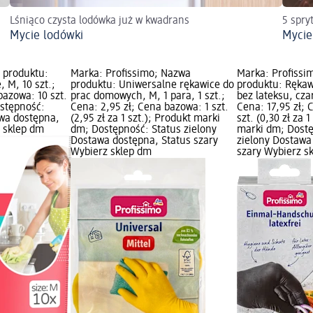
Lśniąco czysta lodówka już w kwadrans
5 spry
Mycie lodówki
Mycie
 produktu:
Marka: Profissimo; Nazwa
Marka: Profissi
, M, 10 szt.;
produktu: Uniwersalne rękawice do
produktu: Rękaw
bazowa: 10 szt.
prac domowych, M, 1 para, 1 szt.;
bez lateksu, cza
Dostępność:
Cena: 2,95 zł; Cena bazowa: 1 szt.
Cena: 17,95 zł;
awa dostępna,
(2,95 zł za 1 szt.); Produkt marki
szt. (0,30 zł za 1
z sklep dm
dm; Dostępność: Status zielony
marki dm; Dostę
Dostawa dostępna, Status szary
zielony Dostawa
Wybierz sklep dm
szary Wybierz s