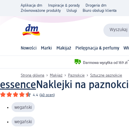
Aplikacja dm
Inspiracje & porady
Drogeria dm
Zrównoważone produkty
Usługi
Biuro obsługi klienta
Wyszukaj 
Nowości
Marki
Makijaż
Pielęgnacja & perfumy
Wł
*
Darmowa wysyłka od 169 zł
Strona główna
Makijaż
Paznokcie
Sztuczne paznokcie
essence
Naklejki na paznokci
4.4
(
40 ocen
)
wegański
wegański