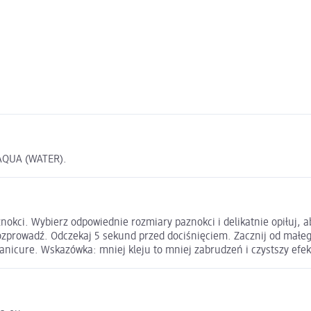
 AQUA (WATER).
nokci. Wybierz odpowiednie rozmiary paznokci i delikatnie opiłuj, a
ozprowadź. Odczekaj 5 sekund przed dociśnięciem. Zacznij od małego 
icure. Wskazówka: mniej kleju to mniej zabrudzeń i czystszy efek