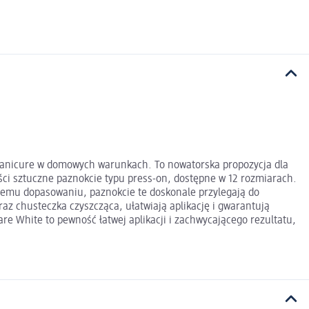
 manicure w domowych warunkach. To nowatorska propozycja dla
ci sztuczne paznokcie typu press-on, dostępne w 12 rozmiarach.
jnemu dopasowaniu, paznokcie te doskonale przylegają do
raz chusteczka czyszcząca, ułatwiają aplikację i gwarantują
are White to pewność łatwej aplikacji i zachwycającego rezultatu,