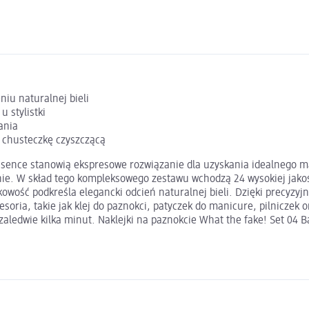
iu naturalnej bieli
u stylistki
ania
i chusteczkę czyszczącą
 essence stanowią ekspresowe rozwiązanie dla uzyskania idealnego
nie. W skład tego kompleksowego zestawu wchodzą 24 wysokiej jakoś
wość podkreśla elegancki odcień naturalnej bieli. Dzięki precyzy
soria, takie jak klej do paznokci, patyczek do manicure, pilniczek o
zaledwie kilka minut. Naklejki na paznokcie What the fake! Set 04 B