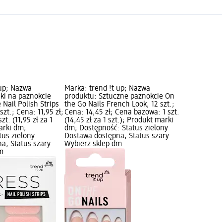
 up; Nazwa
Marka: trend !t up; Nazwa
jki na paznokcie
produktu: Sztuczne paznokcie On
Nail Polish Strips
the Go Nails French Look, 12 szt.;
szt.; Cena: 11,95 zł;
Cena: 14,45 zł; Cena bazowa: 1 szt.
t. (11,95 zł za 1
(14,45 zł za 1 szt.); Produkt marki
arki dm;
dm; Dostępność: Status zielony
tus zielony
Dostawa dostępna, Status szary
a, Status szary
Wybierz sklep dm
m