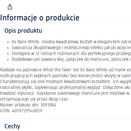
Informacje o produkcie
Opis produktu
04 Bare White: modny kwadratowy kształt w eleganckim odcien
Gwarancja długotrwałego i estetycznego efektu jak po wizycie 
Dostępne w 12 różnych rozmiarach dla perfekcyjnego przyleg
Dodatkowo set zawiera klej, patyczek do manicure, pilniczek 
Naklejki na paznokcie What the fake! Set 04 Bare White od marki
osób pragnących pięknych paznokci bez konieczności wizyty w salo
Charakteryzują się one modnym kwadratowym kształtem. Ich wyjątko
naturalnej płytki, zapewniając profesjonalny wygląd. Dołączone akce
trwałość stylizacji. Uzyskanie salonowego manicure jest możliwe w 
utrzymującego się przez długi czas.
Numer artykułu dm: 3091084
GTIN: 4059729543059
Cechy