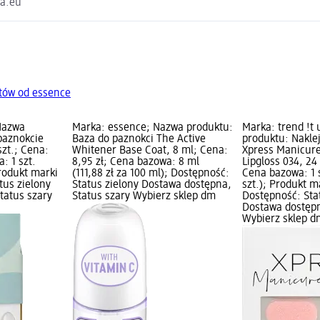
va.eu
tów od essence
 Nazwa
Marka: essence; Nazwa produktu:
Marka: trend !t
paznokcie
Baza do paznokci The Active
produktu: Nakle
szt.; Cena:
Whitener Base Coat, 8 ml; Cena:
Xpress Manicure 
: 1 szt.
8,95 zł; Cena bazowa: 8 ml
Lipgloss 034, 24 
 Produkt marki
(111,88 zł za 100 ml); Dostępność:
Cena bazowa: 1 sz
tus zielony
Status zielony Dostawa dostępna,
szt.); Produkt m
tatus szary
Status szary Wybierz sklep dm
Dostępność: Sta
Dostawa dostępn
Wybierz sklep d