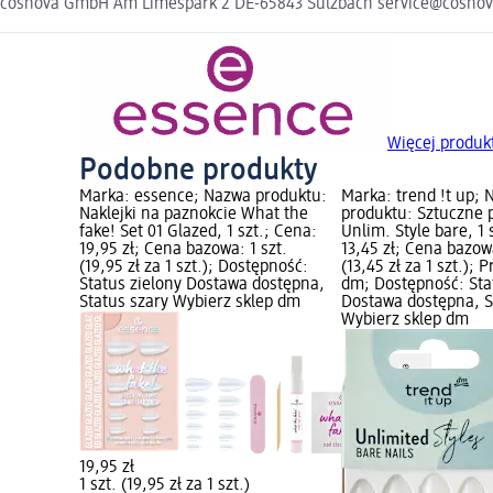
cosnova GmbH Am Limespark 2 DE-65843 Sulzbach service@cosno
Więcej produk
Podobne produkty
Marka: essence; Nazwa produktu:
Marka: trend !t up;
Naklejki na paznokcie What the
produktu: Sztuczne 
fake! Set 01 Glazed, 1 szt.; Cena:
Unlim. Style bare, 1 
19,95 zł; Cena bazowa: 1 szt.
13,45 zł; Cena bazowa
(19,95 zł za 1 szt.); Dostępność:
(13,45 zł za 1 szt.);
Status zielony Dostawa dostępna,
dm; Dostępność: Sta
Status szary Wybierz sklep dm
Dostawa dostępna, S
Wybierz sklep dm
19,95 zł
1 szt. (19,95 zł za 1 szt.)