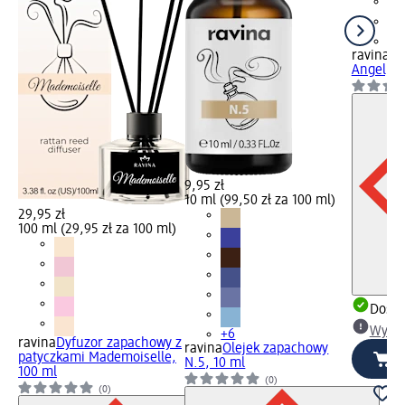
+6
ravina
Ol
Angel, 1
9,95 zł
10 ml (99,50 zł za 100 ml)
29,95 zł
100 ml (29,95 zł za 100 ml)
Dosta
Wybie
+6
ravina
Dyfuzor zapachowy z
ravina
Olejek zapachowy
patyczkami Mademoiselle,
N.5, 10 ml
100 ml
(0)
(0)