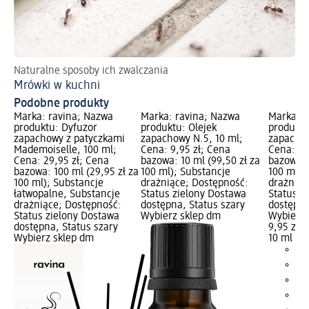
Naturalne sposoby ich zwalczania
Ja
Mrówki w kuchni
Us
Podobne produkty
Marka: ravina; Nazwa
Marka: ravina; Nazwa
Marka: r
produktu: Dyfuzor
produktu: Olejek
produktu
zapachowy z patyczkami
zapachowy N.5, 10 ml;
zapachow
Mademoiselle, 100 ml;
Cena: 9,95 zł; Cena
Cena: 9,
Cena: 29,95 zł; Cena
bazowa: 10 ml (99,50 zł za
bazowa: 
bazowa: 100 ml (29,95 zł za
100 ml); Substancje
100 ml);
100 ml); Substancje
drażniące; Dostępność:
drażniąc
łatwopalne, Substancje
Status zielony Dostawa
Status z
drażniące; Dostępność:
dostępna, Status szary
dostępna
Status zielony Dostawa
Wybierz sklep dm
Wybierz 
dostępna, Status szary
9,95 zł
Wybierz sklep dm
10 ml (99