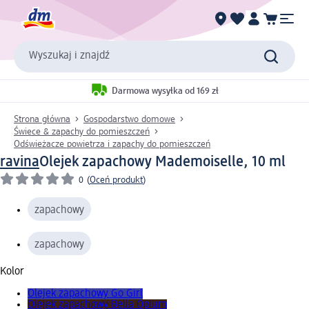
Wyszukaj i znajdź
Darmowa wysyłka od 169 zł
Strona główna
Gospodarstwo domowe
Świece & zapachy do pomieszczeń
Odświeżacze powietrza i zapachy do pomieszczeń
ravina
Olejek zapachowy Mademoiselle, 10 ml
0
(
Oceń produkt
)
zapachowy
zapachowy
Kolor
Olejek zapachowy Go Girl
Olejek zapachowy Bella Opium