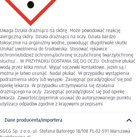
Uwaga Działa drażniąco na skórę. Może powodować reakcję
alergiczną skóry. Działa drażniąco na oczy. Działa bardzo
toksycznie na organizmy wodne, powodując długotrwałe skutki.
Unikać uwolnienia do środowiska. Stosować rękawice
ochronne/odzież ochronną/ochronę oczu/ochronę twarzy/ochronę
słuchu/… W PRZYPADKU DOSTANIA SIĘ DO OCZU: Ostrożnie płukać
wodą przez kilka minut. Wyjąć soczewki kontaktowe, jeżeli są i
można je łatwo usunąć. Nadal płukać. W przypadku wystąpienia
podrażnienia skóry lub wysypki: Zasięgnąć porady/zgłosić się pod
opiekę lekarza. W przypadku utrzymywania się działania
drażniącego na oczy: Zasięgnąć porady/zgłosić się pod opiekę
lekarza. Zawartość/pojemnik usuwać do autoryzowanego punktu
utylizacji odpadów zgodnie z krajowymi przepisami.
Dane producenta/importera
SGCG Sp. z o.o. ul. Stefana Batorego 18/108 PL-02-591 Warszawa