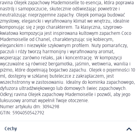
ravina Olejek zapachowy Mademoiselle to esencja, która poprawia
nastrój i samopoczucie, skutecznie odświeżając powietrze i
neutralizując nieprzyjemne zapachy. Olejek pomaga budować
zmysłowy, elegancki i wyrafinowany klimat we wnętrzu, idealnie
komponując się z jego charakterem. Ta klasyczna, szyprowo-
kwiatowa kompozycja jest inspirowana kultowym zapachem Coco
Mademoiselle od Chanel, charakteryzując się kobiecym,
eleganckim i niezwykle szykownym profilem. Nuty pomarańczy,
paczuli i róży tworzą harmonijny i wyrafinowany aromat,
wspierając zarówno relaks, jak i koncentrację. W kompozycji
wyczuwalne są również bergamotka, jaśmin, wetiweria, wanilia i
piżmo, które dopełniają bogactwo zapachu. Olejek o pojemności 10
ml, dostępny w szklanej buteleczce z zakraplaczem, jest
wszechstronny w zastosowaniu. Idealny do kominka zapachowego,
dyfuzora ultradźwiękowego lub domowych świec zapachowych.
Odkryj ravina Olejek zapachowy Mademoiselle i pozwól, aby jego
luksusowy aromat wypełnił Twoje otoczenie.
Numer artykułu dm: 3094298
GTIN: 5904050542792
Cechy