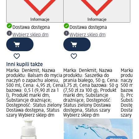
Informacje
Informacje
Dostawa dostępna
Dostawa dostępna
Wybierz sklep dm
Wybierz sklep dm
Inni kupili także
Marka: Denkmit; Nazwa
Marka: Denkmit; Nazwa
Marka: 
produktu: Balsam do mycia
produktu: Saszetka do
produktu
naczyń o zapachu aloesu,
prania białego, 50 g; Cena:
naczyń o
500 ml; Cena: 4,95 zł; Cena
3,75 zł; Cena bazowa: 50 g
500 ml; 
bazowa: 0,5 l (9,90 zł za 1
(7,50 zł za 100 g); Produkt
bazowa: 0
l); Produkt marki dm;
marki dm; Substancje
l); Prod
Substancje drażniące;
drażniące; Dostępność:
Substanc
Dostępność: Status zielony
Status zielony Dostawa
Dostępno
Dostawa dostępna, Status
dostępna, Status szary
Dostawa 
szary Wybierz sklep dm
Wybierz sklep dm
szary Wy