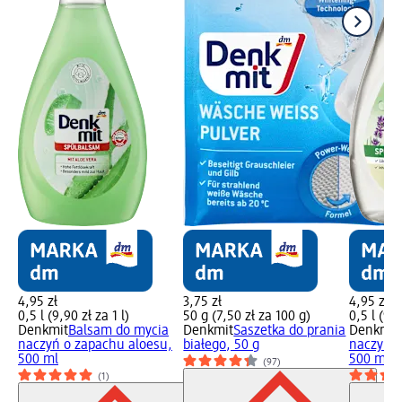
4,95 zł
3,75 zł
4,95 zł
0,5 l (9,90 zł za 1 l)
50 g (7,50 zł za 100 g)
0,5 l (9,9
Denkmit
Balsam do mycia
Denkmit
Saszetka do prania
Denkmit
naczyń o zapachu aloesu,
białego, 50 g
naczyń o
500 ml
500 ml
(97)
(1)