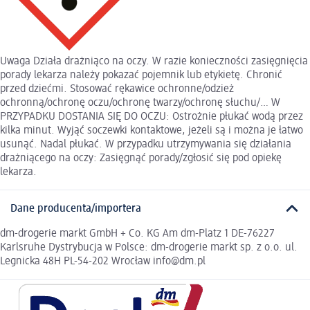
Uwaga Działa drażniąco na oczy. W razie konieczności zasięgnięcia
porady lekarza należy pokazać pojemnik lub etykietę. Chronić
przed dziećmi. Stosować rękawice ochronne/odzież
ochronną/ochronę oczu/ochronę twarzy/ochronę słuchu/… W
PRZYPADKU DOSTANIA SIĘ DO OCZU: Ostrożnie płukać wodą przez
kilka minut. Wyjąć soczewki kontaktowe, jeżeli są i można je łatwo
usunąć. Nadal płukać. W przypadku utrzymywania się działania
drażniącego na oczy: Zasięgnąć porady/zgłosić się pod opiekę
lekarza.
Dane producenta/importera
dm-drogerie markt GmbH + Co. KG Am dm-Platz 1 DE-76227
Karlsruhe Dystrybucja w Polsce: dm-drogerie markt sp. z o.o. ul.
Legnicka 48H PL-54-202 Wrocław info@dm.pl