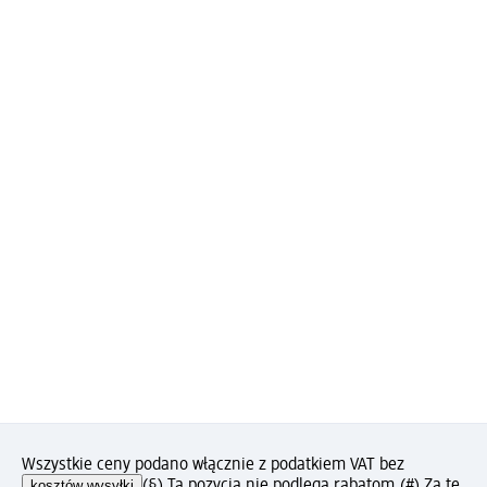
Wszystkie ceny podano włącznie z podatkiem VAT bez
kosztów wysyłki
(§) Ta pozycja nie podlega rabatom.
(#) Za tę