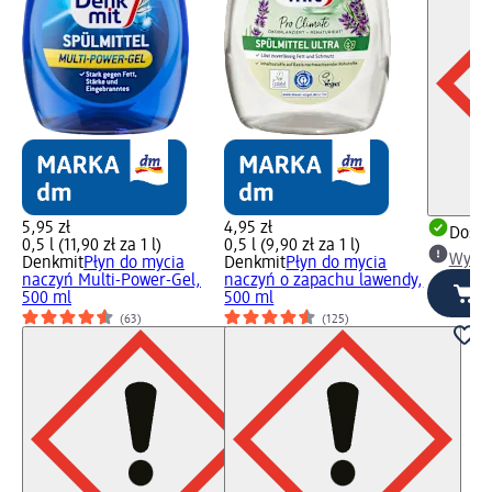
5,95 zł
4,95 zł
Dosta
0,5 l (11,90 zł za 1 l)
0,5 l (9,90 zł za 1 l)
Wybie
Denkmit
Płyn do mycia
Denkmit
Płyn do mycia
naczyń Multi-Power-Gel,
naczyń o zapachu lawendy,
500 ml
500 ml
(63)
(125)