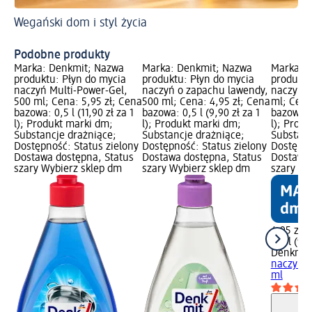
Wegański dom i styl życia
Ws
Cz
Podobne produkty
Marka: Denkmit; Nazwa
Marka: Denkmit; Nazwa
Marka: 
produktu: Płyn do mycia
produktu: Płyn do mycia
produktu
naczyń Multi-Power-Gel,
naczyń o zapachu lawendy,
naczyń U
500 ml; Cena: 5,95 zł; Cena
500 ml; Cena: 4,95 zł; Cena
ml; Cena
bazowa: 0,5 l (11,90 zł za 1
bazowa: 0,5 l (9,90 zł za 1
bazowa: 0
l); Produkt marki dm;
l); Produkt marki dm;
l); Prod
Substancje drażniące;
Substancje drażniące;
Substanc
Dostępność: Status zielony
Dostępność: Status zielony
Dostępno
Dostawa dostępna, Status
Dostawa dostępna, Status
Dostawa 
szary Wybierz sklep dm
szary Wybierz sklep dm
szary Wy
4,95 zł
0,5 l (9,9
Denkmit
naczyń U
ml