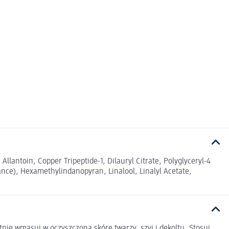
llantoin, Copper Tripeptide-1, Dilauryl Citrate, Polyglyceryl-4
ance), Hexamethylindanopyran, Linalool, Linalyl Acetate,
tnie wmasuj w oczyszczoną skórę twarzy, szyi i dekoltu. Stosuj