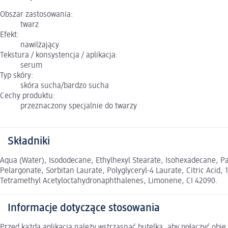
Obszar zastosowania:
twarz
Efekt:
nawilżający
Tekstura / konsystencja / aplikacja:
serum
Typ skóry:
skóra sucha/bardzo sucha
Cechy produktu:
przeznaczony specjalnie do twarzy
Składniki
Aqua (Water), Isododecane, Ethylhexyl Stearate, Isohexadecane, Pant
Pelargonate, Sorbitan Laurate, Polyglyceryl-4 Laurate, Citric Acid
Tetramethyl Acetyloctahydronaphthalenes, Limonene, CI 42090.
Informacje dotyczące stosowania
Przed każdą aplikacją należy wstrząsnąć butelką, aby połączyć obie 