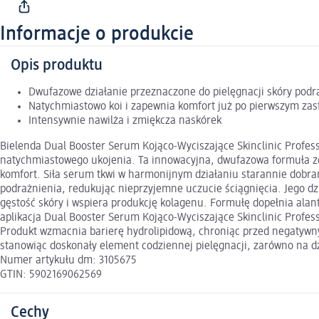
Informacje o produkcie
Opis produktu
Dwufazowe działanie przeznaczone do pielęgnacji skóry podr
Natychmiastowo koi i zapewnia komfort już po pierwszym za
Intensywnie nawilża i zmiękcza naskórek
Bielenda Dual Booster Serum Kojąco-Wyciszające Skinclinic Profess
natychmiastowego ukojenia. Ta innowacyjna, dwufazowa formuła zo
komfort. Siła serum tkwi w harmonijnym działaniu starannie dobra
podrażnienia, redukując nieprzyjemne uczucie ściągnięcia. Jego d
gęstość skóry i wspiera produkcję kolagenu. Formułę dopełnia ala
aplikacja Dual Booster Serum Kojąco-Wyciszające Skinclinic Profes
Produkt wzmacnia barierę hydrolipidową, chroniąc przed negatywny
stanowiąc doskonały element codziennej pielęgnacji, zarówno na dzi
Numer artykułu dm: 3105675
GTIN: 5902169062569
Cechy