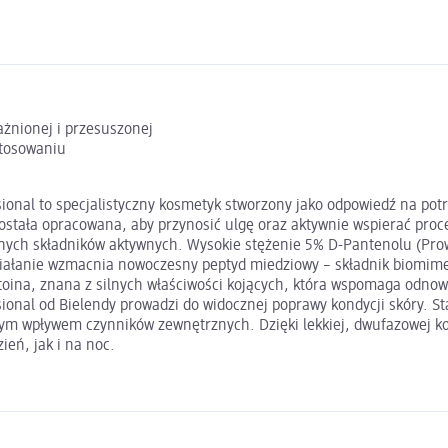
ażnionej i przesuszonej
stosowaniu
ional to specjalistyczny kosmetyk stworzony jako odpowiedź na pot
stała opracowana, aby przynosić ulgę oraz aktywnie wspierać pro
nych składników aktywnych. Wysokie stężenie 5% D-Pantenolu (Prow
ziałanie wzmacnia nowoczesny peptyd miedziowy – składnik biomime
ntoina, znana z silnych właściwości kojących, która wspomaga odno
sional od Bielendy prowadzi do widocznej poprawy kondycji skóry. S
m wpływem czynników zewnętrznych. Dzięki lekkiej, dwufazowej kons
eń, jak i na noc.