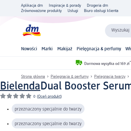
Aplikacja dm
Inspiracje & porady
Drogeria dm
Zrównoważone produkty
Usługi
Biuro obsługi klienta
Wyszukaj 
Nowości
Marki
Makijaż
Pielęgnacja & perfumy
Wł
*
Darmowa wysyłka od 169 zł
Strona główna
Pielęgnacja & perfumy
Pielęgnacja twarzy
Bielenda
Dual Booster Serum 
0
(
Oceń produkt
)
przeznaczony specjalnie do twarzy
przeznaczony specjalnie do twarzy