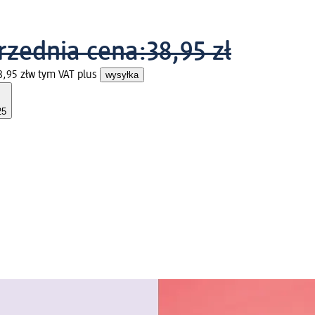
rzednia cena:
38,95 zł
8,95 zł
w tym VAT plus
wysyłka
25