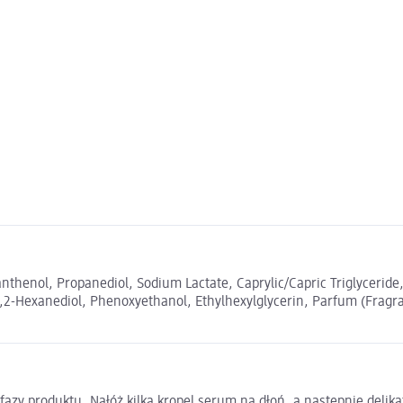
henol, Propanediol, Sodium Lactate, Caprylic/Capric Triglyceride, A
, 1,2-Hexanediol, Phenoxyethanol, Ethylhexylglycerin, Parfum (Fragr
fazy produktu. Nałóż kilka kropel serum na dłoń, a następnie delika