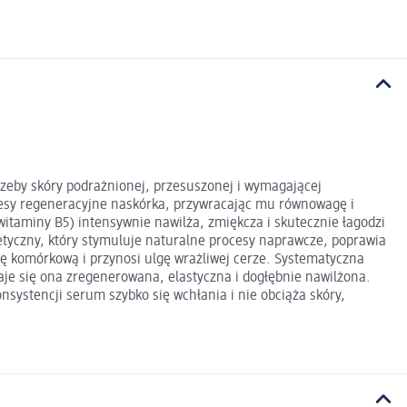
rzeby skóry podrażnionej, przesuszonej i wymagającej
cesy regeneracyjne naskórka, przywracając mu równowagę i
itaminy B5) intensywnie nawilża, zmiękcza i skutecznie łagodzi
tyczny, który stymuluje naturalne procesy naprawcze, poprawia
wę komórkową i przynosi ulgę wrażliwej cerze. Systematyczna
taje się ona zregenerowana, elastyczna i dogłębnie nawilżona.
ystencji serum szybko się wchłania i nie obciąża skóry,