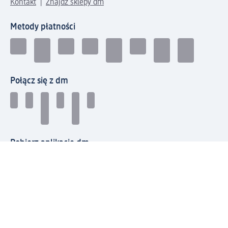
Kontakt
Znajdź sklepy dm
Metody płatności
Połącz się z dm
Pobierz aplikację dm:
© 2026 dm-drogerie markt sp. z o.o.