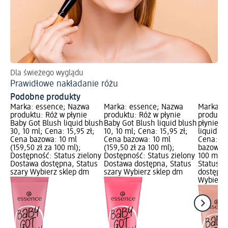
Dla świeżego wyglądu
Ws
Prawidłowe nakładanie różu
Ma
Podobne produkty
Marka: essence; Nazwa
Marka: essence; Nazwa
Marka: 
produktu: Róż w płynie
produktu: Róż w płynie
produktu
Baby Got Blush liquid blush
Baby Got Blush liquid blush
płynie 
30, 10 ml; Cena: 15,95 zł;
10, 10 ml; Cena: 15,95 zł;
liquid hi
Cena bazowa: 10 ml
Cena bazowa: 10 ml
Cena: 15
(159,50 zł za 100 ml);
(159,50 zł za 100 ml);
bazowa: 
Dostępność: Status zielony
Dostępność: Status zielony
100 ml);
Dostawa dostępna, Status
Dostawa dostępna, Status
Status z
szary Wybierz sklep dm
szary Wybierz sklep dm
dostępna
Wybierz 