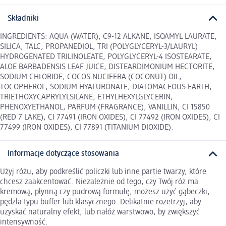
Składniki
INGREDIENTS: AQUA (WATER), C9-12 ALKANE, ISOAMYL LAURATE,
SILICA, TALC, PROPANEDIOL, TRI (POLYGLYCERYL-3/LAURYL)
HYDROGENATED TRILINOLEATE, POLYGLYCERYL-4 ISOSTEARATE,
ALOE BARBADENSIS LEAF JUICE, DISTEARDIMONIUM HECTORITE,
SODIUM CHLORIDE, COCOS NUCIFERA (COCONUT) OIL,
TOCOPHEROL, SODIUM HYALURONATE, DIATOMACEOUS EARTH,
TRIETHOXYCAPRYLYLSILANE, ETHYLHEXYLGLYCERIN,
PHENOXYETHANOL, PARFUM (FRAGRANCE), VANILLIN, CI 15850
(RED 7 LAKE), CI 77491 (IRON OXIDES), CI 77492 (IRON OXIDES), CI
77499 (IRON OXIDES), CI 77891 (TITANIUM DIOXIDE).
Informacje dotyczące stosowania
Użyj różu, aby podkreślić policzki lub inne partie twarzy, które
chcesz zaakcentować. Niezależnie od tego, czy Twój róż ma
kremową, płynną czy pudrową formułę, możesz użyć gąbeczki,
pędzla typu buffer lub klasycznego. Delikatnie rozetrzyj, aby
uzyskać naturalny efekt, lub nałóż warstwowo, by zwiększyć
intensywność.