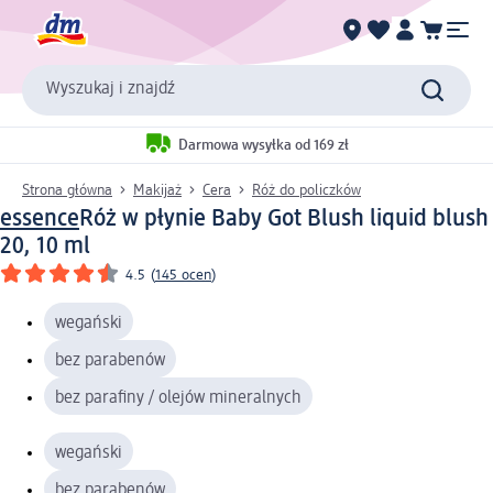
Wyszukaj i znajdź
Darmowa wysyłka od 169 zł
Strona główna
Makijaż
Cera
Róż do policzków
essence
Róż w płynie Baby Got Blush liquid blush
20, 10 ml
4.5
(
145 ocen
)
wegański
bez parabenów
bez parafiny / olejów mineralnych
wegański
bez parabenów