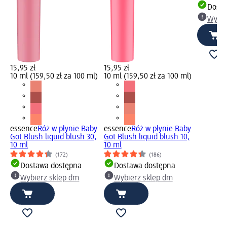
Dosta
Wybie
15,95 zł
15,95 zł
10 ml (159,50 zł za 100 ml)
10 ml (159,50 zł za 100 ml)
l)
essence
Róż w płynie Baby
essence
Róż w płynie Baby
Got Blush liquid blush 30,
Got Blush liquid blush 10,
10 ml
10 ml
(172)
(186)
Dostawa dostępna
Dostawa dostępna
Wybierz sklep dm
Wybierz sklep dm