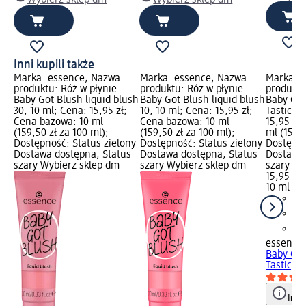
Wybierz sklep dm
Wybierz sklep dm
Inni kupili także
Marka: essence; Nazwa
Marka: essence; Nazwa
Marka: 
w
produktu: Róż w płynie
produktu: Róż w płynie
produktu
Baby Got Blush liquid blush
Baby Got Blush liquid blush
Baby Got
ml;
30, 10 ml; Cena: 15,95 zł;
10, 10 ml; Cena: 15,95 zł;
Tastic, 1
Cena bazowa: 10 ml
Cena bazowa: 10 ml
15,95 zł
 za
(159,50 zł za 100 ml);
(159,50 zł za 100 ml);
ml (159,5
Dostępność: Status zielony
Dostępność: Status zielony
Dostępno
Dostawa dostępna, Status
Dostawa dostępna, Status
Dostawa 
szary Wybierz sklep dm
szary Wybierz sklep dm
szary Wy
15,95 zł
10 ml (15
essence
Baby Got
Tastic, 1
Info