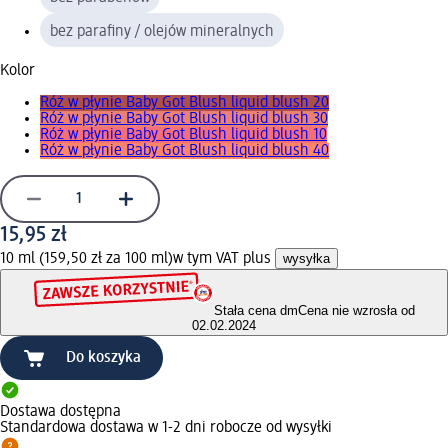
bez parafiny / olejów mineralnych
Kolor
Róż w płynie Baby Got Blush liquid blush 20
Róż w płynie Baby Got Blush liquid blush 30
Róż w płynie Baby Got Blush liquid blush 10
Róż w płynie Baby Got Blush liquid blush 40
15,95 zł
10 ml (159,50 zł za 100 ml)
w tym VAT plus
wysyłka
Stała cena dm
Cena nie wzrosła od
02.02.2024
Do koszyka
Dostawa dostępna
Standardowa dostawa w 1-2 dni robocze od wysyłki