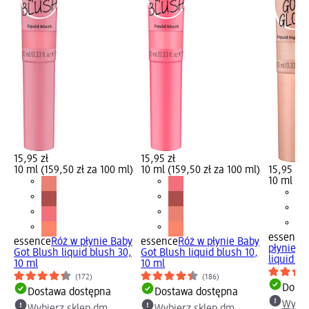
15,95 zł
15,95 zł
10 ml (159,50 zł za 100 ml)
10 ml (159,50 zł za 100 ml)
15,95 zł
10 ml (15
essence
essence
Róż w płynie Baby
essence
Róż w płynie Baby
płynie 
Got Blush liquid blush 30,
Got Blush liquid blush 10,
liquid...
10 ml
10 ml
(172)
(186)
Dosta
Dostawa dostępna
Dostawa dostępna
Wybie