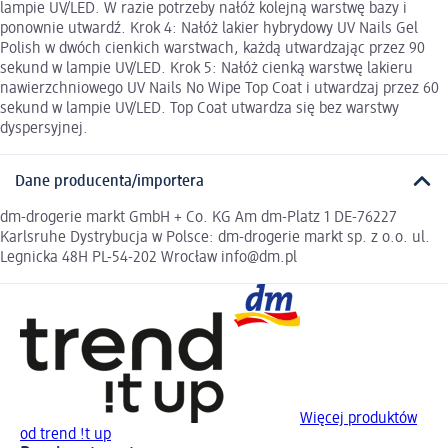
lampie UV/LED. W razie potrzeby nałóż kolejną warstwę bazy i
ponownie utwardź. Krok 4: Nałóż lakier hybrydowy UV Nails Gel
Polish w dwóch cienkich warstwach, każdą utwardzając przez 90
sekund w lampie UV/LED. Krok 5: Nałóż cienką warstwę lakieru
nawierzchniowego UV Nails No Wipe Top Coat i utwardzaj przez 60
sekund w lampie UV/LED. Top Coat utwardza się bez warstwy
dyspersyjnej.
Dane producenta/importera
dm-drogerie markt GmbH + Co. KG Am dm-Platz 1 DE-76227
Karlsruhe Dystrybucja w Polsce: dm-drogerie markt sp. z o.o. ul.
Legnicka 48H PL-54-202 Wrocław info@dm.pl
Więcej produktów
od trend !t up