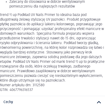
Zalecany do stosowania w dobrze wentylowanym
pomieszczeniu dla najlepszych rezultatów
trend !t up Podkład UV Nails Primer to idealna baza pod
długotrwałą żelową stylizację UV paznokci. Produkt przygotowuje
płytkę paznokcia do aplikacji lakieru kolorowego, poprawiając jego
przyczepność i pomagając uzyskać profesjonalny efekt manicure w
domowych warunkach. Specjalna formuła preparatu wspiera
przedłużenie trwałości stylizacji nawet do 15 dni, ograniczając
ryzyko odpryskiwania i ścierania lakieru. Podkład tworzy gładką,
równomierną powierzchnię, na której kolor rozprowadza się łatwo i
wygląda bardziej estetycznie. Stosowany jako pierwszy krok
manicure żelowego, zapewnia solidną podstawę dla jego dalszych
etapów. Podkład UV Nails Primer od marki trend !t up to praktyczne
rozwiązanie dla osób, które oczekują trwałego, zadbanego
manicure. Prawidłowo zaaplikowany w dobrze wentylowanym
pomieszczeniu pozwala cieszyć się nieskazitelnym wykończeniem,
które długo utrzymuje się na paznokciach.
Numer artykułu dm: 3112580
GTIN: 4067796316537
Cechy