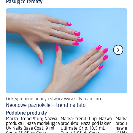
Pasujące tematy
Odkryj modne neony i stwórz wyrazisty manicure
Ws
Neonowe paznokcie – trend na lato
Ma
Podobne produkty
Marka: trend !t up; Nazwa
Marka: trend !t up; Nazwa
Marka: t
produktu: Baza modelująca
produktu: Baza pod lakier
produktu
UV Nails Base Coat, 9 ml;
Ultimate Grip, 10,5 ml;
nawierz