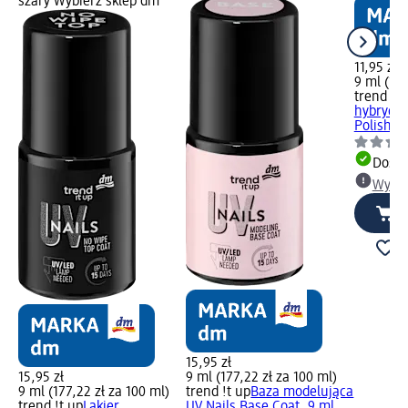
szary Wybierz sklep dm
11,95 zł
9 ml (132
trend !t 
hybrydow
Polish 10
Dosta
Wybie
15,95 zł
15,95 zł
9 ml (177,22 zł za 100 ml)
9 ml (177,22 zł za 100 ml)
trend !t up
Baza modelująca
trend !t up
Lakier
UV Nails Base Coat, 9 ml