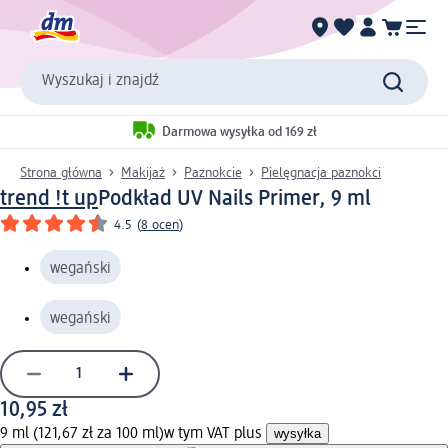
Wyszukaj i znajdź
Darmowa wysyłka od 169 zł
Strona główna
Makijaż
Paznokcie
Pielęgnacja paznokci
trend !t up
Podkład UV Nails Primer, 9 ml
4.5
(
8 ocen
)
wegański
wegański
10,95 zł
9 ml (121,67 zł za 100 ml)
w tym VAT plus
wysyłka