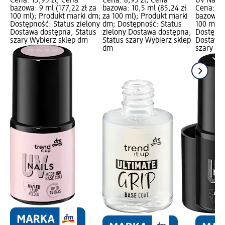
Cena: 15,95 zł; Cena
Cena: 8,95 zł; Cena
UV Nails
bazowa: 9 ml (177,22 zł za
bazowa: 10,5 ml (85,24 zł
Cena: 15
100 ml); Produkt marki dm;
za 100 ml); Produkt marki
bazowa: 
Dostępność: Status zielony
dm; Dostępność: Status
100 ml);
Dostawa dostępna, Status
zielony Dostawa dostępna,
Dostępno
szary Wybierz sklep dm
Status szary Wybierz sklep
Dostawa 
dm
szary Wy