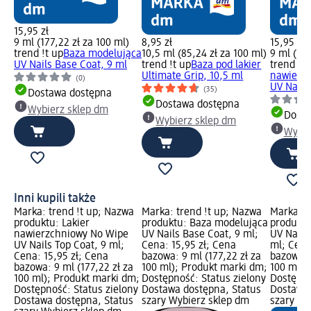
15,95 zł
9 ml (177,22 zł za 100 ml)
8,95 zł
15,95 zł
trend !t up
Baza modelująca
10,5 ml (85,24 zł za 100 ml)
9 ml (177
UV Nails Base Coat, 9 ml
trend !t up
Baza pod lakier
trend !t 
Ultimate Grip, 10,5 ml
nawierz
(0)
UV Nails
(35)
Dostawa dostępna
Dostawa dostępna
Wybierz sklep dm
Dosta
Wybierz sklep dm
Wybie
Inni kupili także
Marka: trend !t up; Nazwa
Marka: trend !t up; Nazwa
Marka: t
produktu: Lakier
produktu: Baza modelująca
produktu
nawierzchniowy No Wipe
UV Nails Base Coat, 9 ml;
UV Nails 
UV Nails Top Coat, 9 ml;
Cena: 15,95 zł; Cena
ml; Cena
Cena: 15,95 zł; Cena
bazowa: 9 ml (177,22 zł za
bazowa: 
bazowa: 9 ml (177,22 zł za
100 ml); Produkt marki dm;
100 ml);
100 ml); Produkt marki dm;
Dostępność: Status zielony
Dostępno
Dostępność: Status zielony
Dostawa dostępna, Status
Dostawa 
Dostawa dostępna, Status
szary Wybierz sklep dm
szary Wy