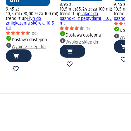
8,95 zł
9,45 zł
9,45 zł
10,5 ml (85,24 zł za 100 ml)
10,5 ml (
10,5 ml (90,00 zł za 100 ml)
trend !t up
Lakier do
trend !t 
trend !t up
Płyn do
paznokci z peptydami, 10,5
paznokci 
zmiękczania skórek, 10,5
ml
ml
(9)
Dosta
(53)
Dostawa dostępna
Wybie
Dostawa dostępna
Wybierz sklep dm
Wybierz sklep dm