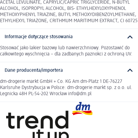
ACETAL LEVULINATE, CAPRYLIC/CAPRIC TRIGLYCERIDE, N-BUTYL
ALCOHOL, ISOPROPYL ALCOHOL, BIS- ETHYLHEXYLOXYPHENOL
METHOXYPHENYL TRIAZINE, BUTYL METHOXYDIBENZOYLMETHANE,
ETHYLHEXYL TRIAZONE, CRITHMUM MARITIMUM EXTRACT, CI 60725
Informacje dotyczące stosowania
Stosować jako lakier bazowy lub nawierzchniowy. Pozostawić do
całkowitego wyschnięcia – dla zadbanych paznokci z ochroną UV.
Dane producenta/importera
dm-drogerie markt GmbH + Co. KG Am dm-Platz 1 DE-76227
Karlsruhe Dystrybucja w Polsce: dm-drogerie markt sp. z o.o. ul.
Legnicka 48H PL-54-202 Wrocław info@dm.pl