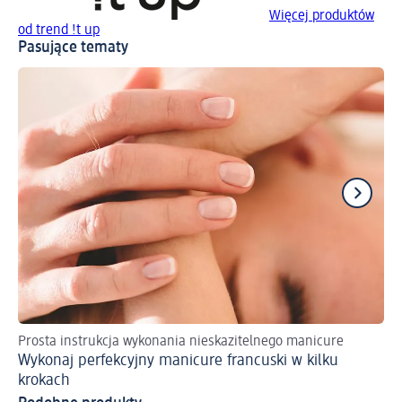
Więcej produktów
od trend !t up
Pasujące tematy
Prosta instrukcja wykonania nieskazitelnego manicure
Od
Wykonaj perfekcyjny manicure francuski w kilku
Ne
krokach