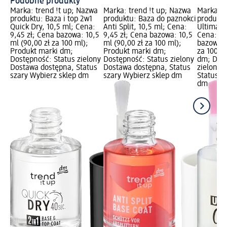
Podobne produkty
Marka: trend !t up; Nazwa
Marka: trend !t up; Nazwa
Marka: t
produktu: Baza i top 2w1
produktu: Baza do paznokci
produktu
Quick Dry, 10,5 ml; Cena:
Anti Split, 10,5 ml; Cena:
Ultimate 
9,45 zł; Cena bazowa: 10,5
9,45 zł; Cena bazowa: 10,5
Cena: 8,
ml (90,00 zł za 100 ml);
ml (90,00 zł za 100 ml);
bazowa: 
Produkt marki dm;
Produkt marki dm;
za 100 m
Dostępność: Status zielony
Dostępność: Status zielony
dm; Dost
Dostawa dostępna, Status
Dostawa dostępna, Status
zielony 
szary Wybierz sklep dm
szary Wybierz sklep dm
Status s
dm