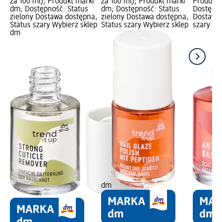
za 100 ml); Produkt marki
za 100 ml); Produkt marki
Produkt 
dm; Dostępność: Status
dm; Dostępność: Status
Dostępno
zielony Dostawa dostępna,
zielony Dostawa dostępna,
Dostawa 
Status szary Wybierz sklep
Status szary Wybierz sklep
szary Wy
dm
dm