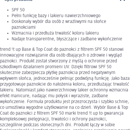
SPF 50
Pełni funkcję bazy i lakieru nawierzchniowego
Doskonały wybór dla osób z wrażliwymi na słońce
paznokciami
Wzmacnia i przedłuża trwałość koloru lakieru
Nadaje transparentne, błyszczące i zadbane wykończenie
trend !t up Base & Top Coat do paznokci z filtrem SPF 50 stanowi
innowacyjne rozwiązanie dla osób dbających o zdrowie i wygląd
paznokci. Produkt został stworzony z myślą o ochronie przed
szkodliwym działaniem promieni UV. Dzięki filtrowi SPF 50
skutecznie zabezpiecza płytkę paznokcia przed negatywnym
wpływem słońca, jednocześnie pełniąc podwójną funkcję. Jako baza
przygotowuje paznokcie do nałożenia koloru, przedłużając trwałość
lakieru. Natomiast jako nawierzchniowy lakier ochronny wzmacnia
efekt manicure, nadając mu połysk i wyraziste, zadbane
wykończenie. Formuła produktu jest przezroczysta i szybko schnie,
co umożliwia wygodne użytkowanie na co dzień. Wybór Base & Top
Coat do paznokci z filtrem SPF 50 marki trend !t up to gwarancja
kompleksowej pielęgnacji, trwałości i ochrony paznokci,
szczególnie podczas słonecznych dni. Produkt łączy w sobie