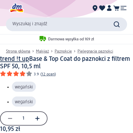
Wyszukaj i znajdź
Darmowa wysyłka od 169 zł
Strona główna
Makijaż
Paznokcie
Pielęgnacja paznokci
trend !t up
Base & Top Coat do paznokci z filtrem
SPF 50, 10,5 ml
3.9
(
12 ocen
)
wegański
wegański
10,95 zł