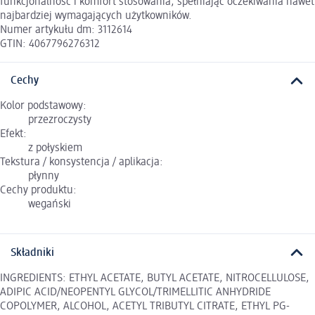
funkcjonalność i komfort stosowania, spełniając oczekiwania nawet
najbardziej wymagających użytkowników.
Numer artykułu dm: 3112614
GTIN: 4067796276312
Cechy
Kolor podstawowy:
przezroczysty
Efekt:
z połyskiem
Tekstura / konsystencja / aplikacja:
płynny
Cechy produktu:
wegański
Składniki
INGREDIENTS: ETHYL ACETATE, BUTYL ACETATE, NITROCELLULOSE,
ADIPIC ACID/NEOPENTYL GLYCOL/TRIMELLITIC ANHYDRIDE
COPOLYMER, ALCOHOL, ACETYL TRIBUTYL CITRATE, ETHYL PG-