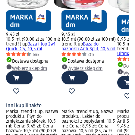
9,45 zł
9,45 zł
10,5 ml (90,00 zł za 100 ml)
10,5 ml (90,00 zł za 100 ml)
8,95 zł
trend !t up
Baza i top 2w1
trend !t up
Baza do
10,5 ml (
Quick Dry, 10,5 ml
paznokci Anti Split, 10,5 ml
trend !t 
Ultimate
(66)
(21)
Dostawa dostępna
Dostawa dostępna
Dosta
Wybierz sklep dm
Wybierz sklep dm
Wybie
Inni kupili także
Marka: trend !t up; Nazwa
Marka: trend !t up; Nazwa
Marka: t
produktu: Płyn do
produktu: Lakier do
produktu
zmiękczania skórek, 10,5
paznokci z peptydami, 10,5
Anti Spli
ml; Cena: 9,45 zł; Cena
ml; Cena: 8,95 zł; Cena
9,45 zł;
bazowa: 10,5 ml (90,00 zł
bazowa: 10,5 ml (85,24 zł
ml (90,00