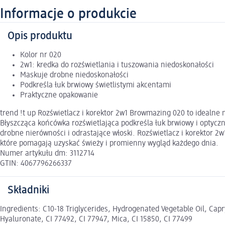
Informacje o produkcie
Opis produktu
Kolor nr 020
2w1: kredka do rozświetlania i tuszowania niedoskonałości
Maskuje drobne niedoskonałości
Podkreśla łuk brwiowy świetlistymi akcentami
Praktyczne opakowanie
trend !t up Rozświetlacz i korektor 2w1 Browmazing 020 to idealne
Błyszcząca końcówka rozświetlająca podkreśla łuk brwiowy i optyc
drobne nierówności i odrastające włoski. Rozświetlacz i korektor 2
które pomagają uzyskać świeży i promienny wygląd każdego dnia.
Numer artykułu dm: 3112714
GTIN: 4067796266337
Składniki
Ingredients: C10-18 Triglycerides, Hydrogenated Vegetable Oil, Capr
Hyaluronate, CI 77492, CI 77947, Mica, CI 15850, CI 77499