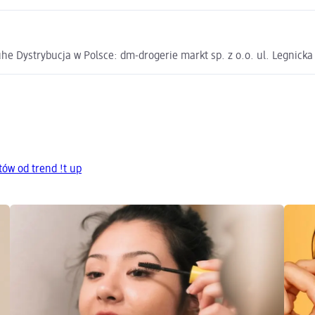
e Dystrybucja w Polsce: dm-drogerie markt sp. z o.o. ul. Legnick
ów od trend !t up