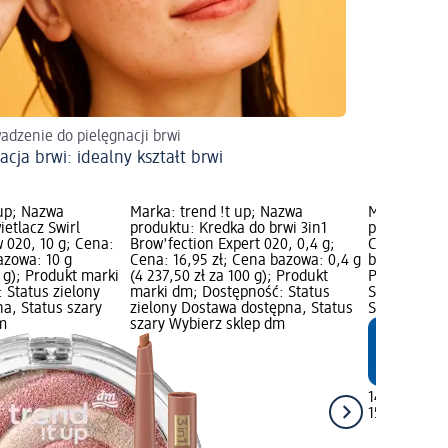
dzenie do pielęgnacji brwi
acja brwi: idealny kształt brwi
 up; Nazwa
Marka: trend !t up; Nazwa
Marka: tren
etlacz Swirl
produktu: Kredka do brwi 3in1
produktu: K
 020, 10 g; Cena:
Brow'fection Expert 020, 0,4 g;
CC 020, 15 
azowa: 10 g
Cena: 16,95 zł; Cena bazowa: 0,4 g
bazowa: 15 m
0 g); Produkt marki
(4 237,50 zł za 100 g); Produkt
Produkt mar
 Status zielony
marki dm; Dostępność: Status
Status ziel
a, Status szary
zielony Dostawa dostępna, Status
Status szar
m
szary Wybierz sklep dm
14,45 zł
15 ml (96,33