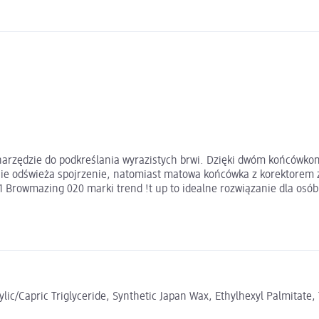
 narzędzie do podkreślania wyrazistych brwi. Dzięki dwóm końcówkom
znie odświeża spojrzenie, natomiast matowa końcówka z korektorem 
w1 Browmazing 020 marki trend !t up to idealne rozwiązanie dla osó
ylic/Capric Triglyceride, Synthetic Japan Wax, Ethylhexyl Palmitate