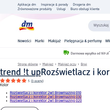
Aplikacja dm
Inspiracje & porady
Drogeria dm
Zrównoważone produkty
Usługi
Biuro obsługi klienta
Wyszukaj 
Nowości
Marki
Makijaż
Pielęgnacja & perfumy
Wł
*
Darmowa wysyłka od 169 zł
Strona główna
Makijaż
Makijaż oczu
Brwi
trend !t up
Rozświetlacz i ko
5
(
3 oceny
)
Kolor
Rozświetlacz i korektor 2w1 Browmazing 010
Rozświetlacz i korektor 2w1 Browmazing 030
Rozświetlacz i korektor 2w1 Browmazing 020