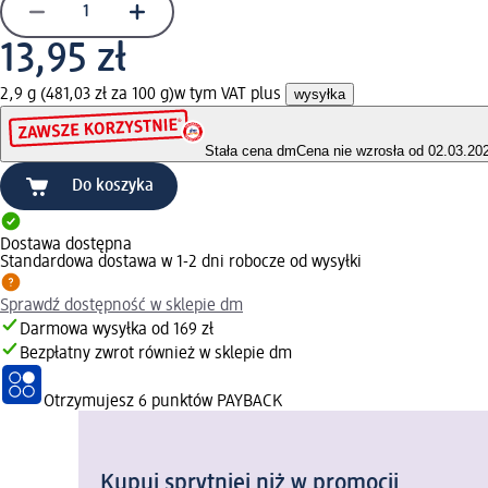
13,95 zł
2,9 g (481,03 zł za 100 g)
w tym VAT plus
wysyłka
Stała cena dm
Cena nie wzrosła od 02.03.20
Do koszyka
Dostawa dostępna
Standardowa dostawa w 1-2 dni robocze od wysyłki
Sprawdź dostępność w sklepie dm
Darmowa wysyłka od 169 zł
Bezpłatny zwrot również w sklepie dm
Otrzymujesz
6 punktów PAYBACK
Kupuj sprytniej niż w promocji