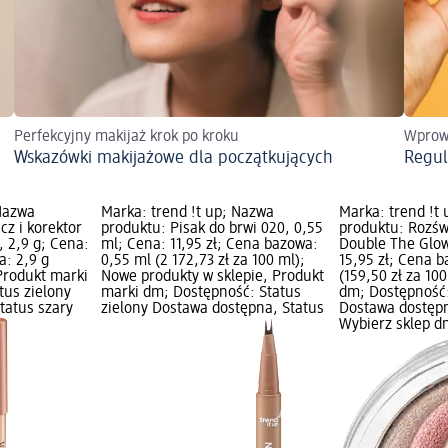
Perfekcyjny makijaż krok po kroku
Wprowa
Wskazówki makijażowe dla początkujących
Regul
 Nazwa
Marka: trend !t up; Nazwa
Marka: trend !t
cz i korektor
produktu: Pisak do brwi 020, 0,55
produktu: Rozświ
 2,9 g; Cena:
ml; Cena: 11,95 zł; Cena bazowa:
Double The Glow
a: 2,9 g
0,55 ml (2 172,73 zł za 100 ml);
15,95 zł; Cena b
 Produkt marki
Nowe produkty w sklepie, Produkt
(159,50 zł za 10
tus zielony
marki dm; Dostępność: Status
dm; Dostępność:
tatus szary
zielony Dostawa dostępna, Status
Dostawa dostępn
Wybierz sklep d