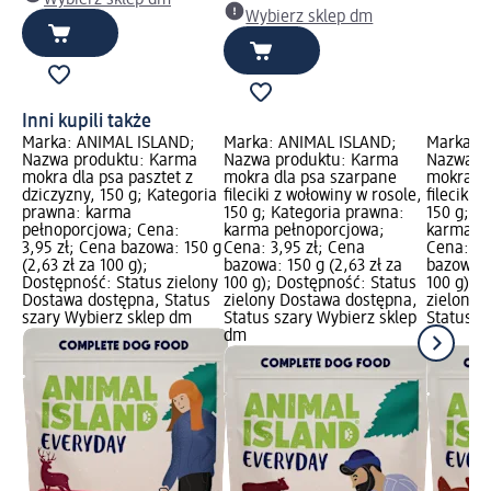
Wybierz sklep dm
Inni kupili także
Marka: ANIMAL ISLAND;
Marka: ANIMAL ISLAND;
Marka: 
Nazwa produktu: Karma
Nazwa produktu: Karma
Nazwa p
mokra dla psa pasztet z
mokra dla psa szarpane
mokra dl
dziczyzny, 150 g; Kategoria
fileciki z wołowiny w rosole,
fileciki 
prawna: karma
150 g; Kategoria prawna:
150 g; K
pełnoporcjowa; Cena:
karma pełnoporcjowa;
karma pe
3,95 zł; Cena bazowa: 150 g
Cena: 3,95 zł; Cena
Cena: 3,
(2,63 zł za 100 g);
bazowa: 150 g (2,63 zł za
bazowa: 1
Dostępność: Status zielony
100 g); Dostępność: Status
100 g); 
Dostawa dostępna, Status
zielony Dostawa dostępna,
zielony 
szary Wybierz sklep dm
Status szary Wybierz sklep
Status s
dm
dm