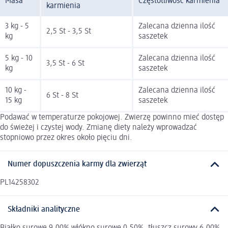
Masa
Częstotliwość karmienia
karmienia
3 kg - 5
Zalecana dzienna ilość
2,5 St - 3,5 St
kg
saszetek
5 kg - 10
Zalecana dzienna ilość
3,5 St - 6 St
kg
saszetek
10 kg -
Zalecana dzienna ilość
6 St - 8 St
15 kg
saszetek
Podawać w temperaturze pokojowej. Zwierzę powinno mieć dostęp
do świeżej i czystej wody. Zmianę diety należy wprowadzać
stopniowo przez okres około pięciu dni.
Numer dopuszczenia karmy dla zwierząt
PL14258302
Składniki analityczne
Białko surowe 9,00%,włókno surowe 0,50%, tłuszcz surowy 6,00%,