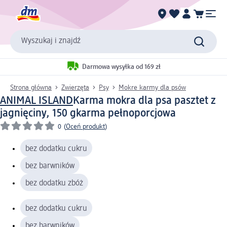
Wyszukaj i znajdź
Darmowa wysyłka od 169 zł
Strona główna
Zwierzęta
Psy
Mokre karmy dla psów
ANIMAL ISLAND
Karma mokra dla psa pasztet z
jagnięciny, 150 g
karma pełnoporcjowa
0
(
Oceń produkt
)
bez dodatku cukru
bez barwników
bez dodatku zbóż
bez dodatku cukru
bez barwników