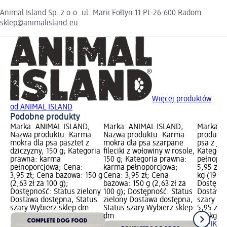
Animal Island Sp. z o.o. ul. Marii Fołtyn 11 PL-26-600 Radom
sklep@animalisland.eu
Więcej produktów
od ANIMAL ISLAND
Podobne produkty
Marka: ANIMAL ISLAND;
Marka: ANIMAL ISLAND;
Marka: R
Nazwa produktu: Karma
Nazwa produktu: Karma
produktu
mokra dla psa pasztet z
mokra dla psa szarpane
psa z jag
dziczyzny, 150 g; Kategoria
fileciki z wołowiny w rosole,
Kategori
prawna: karma
150 g; Kategoria prawna:
pełnopor
pełnoporcjowa; Cena:
karma pełnoporcjowa;
5,95 zł;
3,95 zł; Cena bazowa: 150 g
Cena: 3,95 zł; Cena
kg (19,83
(2,63 zł za 100 g);
bazowa: 150 g (2,63 zł za
Dostępno
Dostępność: Status zielony
100 g); Dostępność: Status
Dostawa 
Dostawa dostępna, Status
zielony Dostawa dostępna,
szary Wy
szary Wybierz sklep dm
Status szary Wybierz sklep
5,95 zł
dm
0,3 kg (1
RAFI
Karm