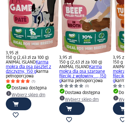
3,95 zł
150 g (2,63 zł za 100 g)
3,95 zł
3,95 zł
ANIMAL ISLAND
Karma
150 g (2,63 zł za 100 g)
150 g (2,
mokra dla psa pasztet z
ANIMAL ISLAND
Karma
ANIMAL 
dziczyzny, 150 g
karma
mokra dla psa szarpane
mokra dl
pełnoporcjowa
fileciki z wołowiny..., 150
fileciki z
g
karma pełnoporcjowa
g
karma 
(1)
(0)
Dostawa dostępna
Dostawa dostępna
Dosta
Wybierz sklep dm
Wybierz sklep dm
Wybie