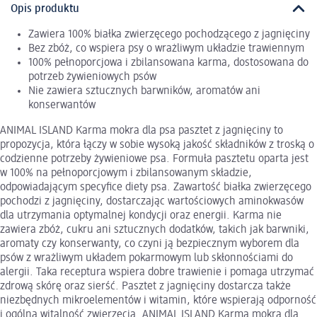
Opis produktu
Zawiera 100% białka zwierzęcego pochodzącego z jagnięciny
Bez zbóż, co wspiera psy o wrażliwym układzie trawiennym
100% pełnoporcjowa i zbilansowana karma, dostosowana do
potrzeb żywieniowych psów
Nie zawiera sztucznych barwników, aromatów ani
konserwantów
ANIMAL ISLAND Karma mokra dla psa pasztet z jagnięciny to
propozycja, która łączy w sobie wysoką jakość składników z troską o
codzienne potrzeby żywieniowe psa. Formuła pasztetu oparta jest
w 100% na pełnoporcjowym i zbilansowanym składzie,
odpowiadającym specyfice diety psa. Zawartość białka zwierzęcego
pochodzi z jagnięciny, dostarczając wartościowych aminokwasów
dla utrzymania optymalnej kondycji oraz energii. Karma nie
zawiera zbóż, cukru ani sztucznych dodatków, takich jak barwniki,
aromaty czy konserwanty, co czyni ją bezpiecznym wyborem dla
psów z wrażliwym układem pokarmowym lub skłonnościami do
alergii. Taka receptura wspiera dobre trawienie i pomaga utrzymać
zdrową skórę oraz sierść. Pasztet z jagnięciny dostarcza także
niezbędnych mikroelementów i witamin, które wspierają odporność
i ogólną witalność zwierzęcia. ANIMAL ISLAND Karma mokra dla