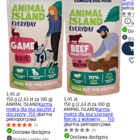
jagnięci
pełnopor
Info
Dosta
Wybie
3,95 zł
150 g (2,63 zł za 100 g)
3,95 zł
ANIMAL ISLAND
Karma
150 g (2,63 zł za 100 g)
mokra dla psa pasztet z
ANIMAL ISLAND
Karma
dziczyzny, 150 g
karma
mokra dla psa szarpane
pełnoporcjowa
fileciki z wołowiny..., 150
g
karma pełnoporcjowa
(1)
(0)
Dostawa dostępna
Dostawa dostępna
Wybierz sklep dm