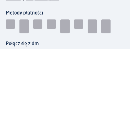
Metody płatności
Połącz się z dm
Pobierz aplikację dm:
© 2026 dm-drogerie markt sp. z o.o.