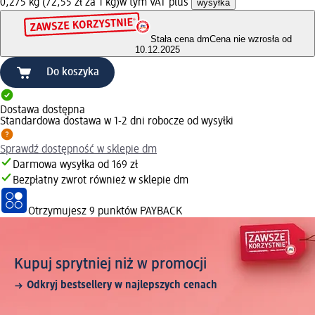
0,275 kg (72,55 zł za 1 kg)
w tym VAT plus
wysyłka
Stała cena dm
Cena nie wzrosła od
10.12.2025
Do koszyka
Dostawa dostępna
Standardowa dostawa w 1-2 dni robocze od wysyłki
Sprawdź dostępność w sklepie dm
Darmowa wysyłka od 169 zł
Bezpłatny zwrot również w sklepie dm
Otrzymujesz
9 punktów PAYBACK
Kupuj sprytniej niż w promocji
Odkryj bestsellery w najlepszych cenach