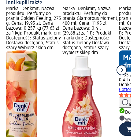
Inni kupili także
Marka: Denkmit; Nazwa
Marka: Denkmit; Nazwa
Marka: 
produktu: Perfumy do
produktu: Perfumy do
produktu
prania Golden Feeling, 275
prania Glamorous Moment,
prania C
g; Cena: 19,95 zł; Cena
400 ml; Cena: 11,95 zł;
ml; Cena
bazowa: 0,257 kg (77,63 zł
Cena bazowa: 0,4 l
bazowa: 0
za 1 kg); Produkt marki dm;
(29,88 zł za 1 l); Produkt
l); Prod
Dostępność: Status zielony
marki dm; Dostępność:
Dostępno
Dostawa dostępna, Status
Status zielony Dostawa
Dostawa 
szary Wybierz sklep dm
dostępna, Status szary
szary Wy
Wybierz sklep dm
11,95 zł
0,4 l (29,
Denkmit
Cotton D
Info
Dosta
Wybie