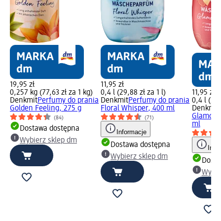
19,95 zł
11,95 zł
0,257 kg (77,63 zł za 1 kg)
0,4 l (29,88 zł za 1 l)
11,95 zł
Denkmit
Perfumy do prania
Denkmit
Perfumy do prania
0,4 l (29,
Golden Feeling, 275 g
Floral Whisper, 400 ml
Denkmit
Glamoro
(84)
(71)
ml
Dostawa dostępna
Informacje
Wybierz sklep dm
Dostawa dostępna
Info
Wybierz sklep dm
Dosta
Wybie