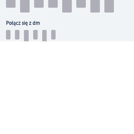
Połącz się z dm
Pobierz aplikację dm:
© 2026 dm-drogerie markt sp. z o.o.
Impressum
Polityka prywatności
Ogólne warunki handlowe
Odstąpienie od umowy w dm
Rozstrzyganie sporów
Zgłaszanie nieprawidłowości