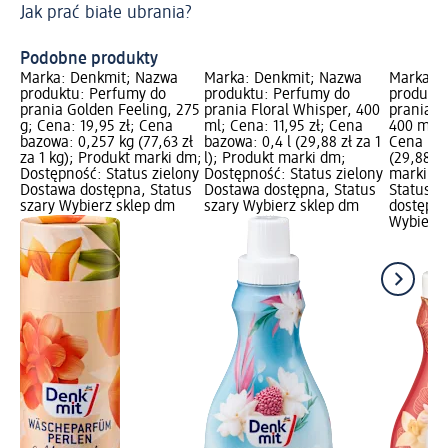
Jak prać białe ubrania?
Sy
Podobne produkty
Marka: Denkmit; Nazwa
Marka: Denkmit; Nazwa
Marka: 
produktu: Perfumy do
produktu: Perfumy do
produktu
prania Golden Feeling, 275
prania Floral Whisper, 400
prania 
g; Cena: 19,95 zł; Cena
ml; Cena: 11,95 zł; Cena
400 ml; C
bazowa: 0,257 kg (77,63 zł
bazowa: 0,4 l (29,88 zł za 1
Cena baz
za 1 kg); Produkt marki dm;
l); Produkt marki dm;
(29,88 zł
Dostępność: Status zielony
Dostępność: Status zielony
marki dm
Dostawa dostępna, Status
Dostawa dostępna, Status
Status z
szary Wybierz sklep dm
szary Wybierz sklep dm
dostępna
Wybierz 