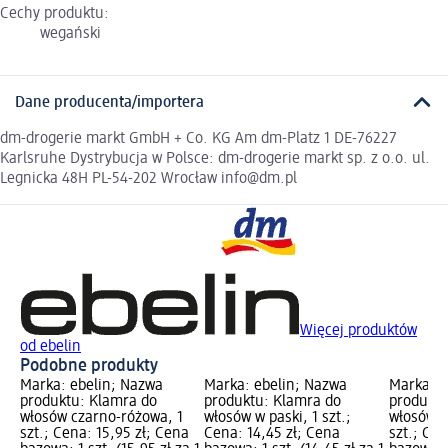
Cechy produktu:
wegański
Dane producenta/importera
dm-drogerie markt GmbH + Co. KG Am dm-Platz 1 DE-76227
Karlsruhe Dystrybucja w Polsce: dm-drogerie markt sp. z o.o. ul.
Legnicka 48H PL-54-202 Wrocław info@dm.pl
Więcej produktów
od ebelin
Podobne produkty
Marka: ebelin; Nazwa
Marka: ebelin; Nazwa
Marka: e
produktu: Klamra do
produktu: Klamra do
produktu
włosów czarno-różowa, 1
włosów w paski, 1 szt.;
włosów C
szt.; Cena: 15,95 zł; Cena
Cena: 14,45 zł; Cena
szt.; Cen