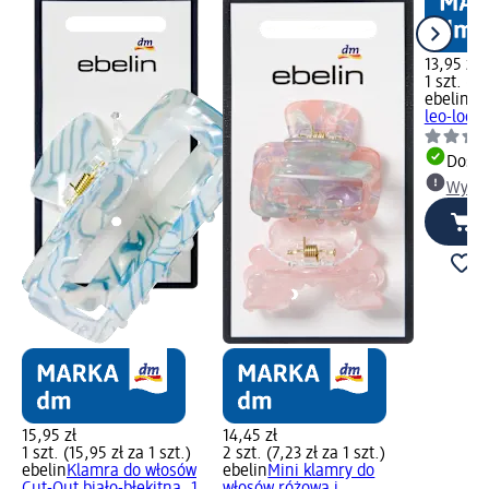
13,95 zł
1 szt. (13
ebelin
Kl
leo-look,
Dosta
Wybie
15,95 zł
14,45 zł
1 szt. (15,95 zł za 1 szt.)
2 szt. (7,23 zł za 1 szt.)
ebelin
Klamra do włosów
ebelin
Mini klamry do
Cut-Out biało-błękitna, 1
włosów różowa i