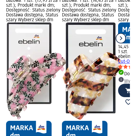
bazowa: 1 szt. (15,95 zł za 1
bazowa: 1 szt. (14,45 zł za 1
bazowa: 1
szt.); Produkt marki dm;
szt.); Produkt marki dm;
szt.); P
Dostępność: Status zielony
Dostępność: Status zielony
Dostępno
Dostawa dostępna, Status
Dostawa dostępna, Status
Dostawa 
szary Wybierz sklep dm
szary Wybierz sklep dm
szary Wy
14,45 zł
1 szt. (14
ebelin
Kl
Cut-Out 
Dosta
Wybie