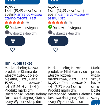
15,95 zł
14,45 zł
1 szt. (15,95 zł za 1 szt.)
1 szt. (14,45 zł za 1 szt.)
ebelin
Klamra do włosów
ebelin
Klamra do włosów w
czarno-różowa, 1 szt.
paski, 1 szt.
(6)
(4)
Dostawa dostępna
Dostawa dostępna
Wybierz sklep dm
Wybierz sklep dm
Inni kupili także
Marka: ebelin; Nazwa
Marka: ebelin; Nazwa
Marka: e
produktu: Klamra do
produktu: Mini klamry do
produktu
włosów Cut-Out biało-
włosów różowa i
włosów l
błękitna, 1 szt.; Cena:
marmurowa, 2 szt.; Cena:
szt.; Cen
15,95 zł; Cena bazowa: 1
14,45 zł; Cena bazowa: 2
bazowa: 1
szt. (15,95 zł za 1 szt.);
szt. (7,23 zł za 1 szt.);
szt.); P
Produkt marki dm;
Produkt marki dm;
Dostępno
Dostępność: Status zielony
Dostępność: Status zielony
Dostawa 
Dostawa dostępna, Status
Dostawa dostępna, Status
szary Wy
szary Wybierz sklep dm
szary Wybierz sklep dm