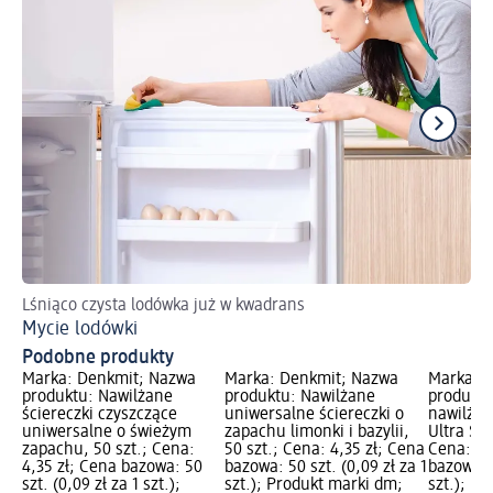
Lśniąco czysta lodówka już w kwadrans
Spr
Mycie lodówki
Cz
Podobne produkty
Marka: Denkmit; Nazwa
Marka: Denkmit; Nazwa
Marka: 
produktu: Nawilżane
produktu: Nawilżane
produktu
ściereczki czyszczące
uniwersalne ściereczki o
nawilżan
uniwersalne o świeżym
zapachu limonki i bazylii,
Ultra Sen
zapachu, 50 szt.; Cena:
50 szt.; Cena: 4,35 zł; Cena
Cena: 4,
4,35 zł; Cena bazowa: 50
bazowa: 50 szt. (0,09 zł za 1
bazowa: 5
szt. (0,09 zł za 1 szt.);
szt.); Produkt marki dm;
szt.); P