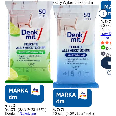
szary Wybierz sklep dm
4,35 zł
50 szt. (0
Denkmit
nawilżan
Ultra...,
Dosta
Wybie
4,35 zł
50 szt. (0,09 zł za 1 szt.)
4,35 zł
Denkmit
Nawilżane
50 szt. (0,09 zł za 1 szt.)