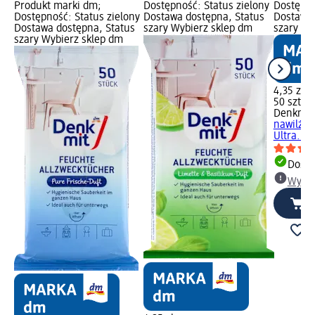
Produkt marki dm;
Dostępność: Status zielony
Dostępno
Dostępność: Status zielony
Dostawa dostępna, Status
Dostawa 
Dostawa dostępna, Status
szary Wybierz sklep dm
szary Wy
szary Wybierz sklep dm
4,35 zł
50 szt. (0
Denkmit
nawilżan
Ultra...,
Dosta
Wybie