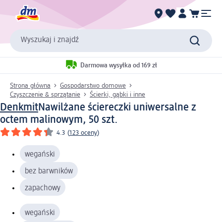
Wyszukaj i znajdź
Darmowa wysyłka od 169 zł
Strona główna
Gospodarstwo domowe
Czyszczenie & sprzątanie
Ścierki, gąbki i inne
Denkmit
Nawilżane ściereczki uniwersalne z
octem malinowym, 50 szt.
4.3
(
123 oceny
)
wegański
bez barwników
zapachowy
wegański