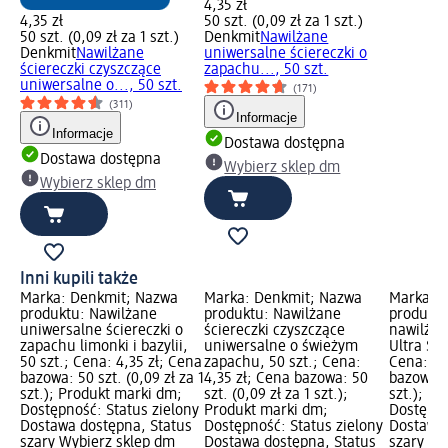
4,35 zł
4,35 zł
50 szt. (0,09 zł za 1 szt.)
50 szt. (0,09 zł za 1 szt.)
Denkmit
Nawilżane
Denkmit
Nawilżane
uniwersalne ściereczki o
ściereczki czyszczące
zapachu..., 50 szt.
uniwersalne o..., 50 szt.
(171)
(311)
Informacje
Informacje
Dostawa dostępna
Dostawa dostępna
Wybierz sklep dm
Wybierz sklep dm
Inni kupili także
Marka: Denkmit; Nazwa
Marka: Denkmit; Nazwa
Marka: 
produktu: Nawilżane
produktu: Nawilżane
produktu
uniwersalne ściereczki o
ściereczki czyszczące
nawilżan
zapachu limonki i bazylii,
uniwersalne o świeżym
Ultra Sen
50 szt.; Cena: 4,35 zł; Cena
zapachu, 50 szt.; Cena:
Cena: 4,
bazowa: 50 szt. (0,09 zł za 1
4,35 zł; Cena bazowa: 50
bazowa: 5
szt.); Produkt marki dm;
szt. (0,09 zł za 1 szt.);
szt.); P
Dostępność: Status zielony
Produkt marki dm;
Dostępno
Dostawa dostępna, Status
Dostępność: Status zielony
Dostawa 
szary Wybierz sklep dm
Dostawa dostępna, Status
szary Wy