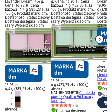
Lavender Dream, 4,4 g;
g; Cena: 16,95 zł; Cena
Dreams, 
Cena: 16,95 zł; Cena
bazowa: 4 g (423,75 zł za
19,95 zł
bazowa: 4,4 g (385,23 zł za
100 g); Produkt marki dm;
g (178,13
100 g); Produkt marki dm;
Dostępność: Status zielony
Produkt 
Dostępność: Status zielony
Dostawa dostępna, Status
Dostępno
Dostawa dostępna, Status
szary Wybierz sklep dm
Dostawa 
szary Wybierz sklep dm
szary Wy
19,95 zł
11,2 g (1
alverde
NATURK
cieni do
Dreams, 
16,95 zł
16,95 zł
4 g (423,75 zł za 100 g)
4,4 g (385,23 zł za 100 g)
alverde
Dosta
NATURKOSMETIK
Cienie do
Wybie
powiek Quattro 96 Luxury
Jade, 4 g
(12)
alverde
Dostawa dostępna