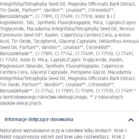
Integrifolia/Tetraphylla Seed Oil, Magnolia Officinalis Bark Extract,
Tin Oxide, Parfum**, Vanillin**, Linalool**, Citronellol**,
Benzaldehyde**, CI 77891, CI 77499, CI 77510, kolor B i C
Ingredients: Talc, Synthetic Fluorphlogopite, Mica, Caprylic/Capric
Triglyceride, Macadamia Integrifolia/Tetraphylla Seed Oil, Ricinus
Communis Seed Oil*, Kaolin, Copernicia Cerifera Cera, p-Anisic
Acid, Tin Oxide, Tocopherol, Glyceryl Caprylate, Helianthus Annuus
Seed Oil, Parfum**, Vanillin**, Linalool**, Citronellol**,
Benzaldehyde**, CI 77891, CI 77742, CI 77499, CI 77510, CI 77491,
CI 77492, kolor D: Mica, Caprylic/Capric Triglyceride, Kaolin,
Magnesium Stearate, Synthetic Fluorphlogopite, Copernicia
Cerifera Cera, Glyceryl Caprylate, Pentylene Glycol, Macadamia
Integrifolia/Tetraphylla Seed Oil, Magnolia Officinalis Bark Extract,
Tin Oxide, Parfum**, Vanillin**, Linalool**, Citronellol**,
Benzaldehyde**, CI 77742, CI 77891, CI 77499, CI 77510, CI 77491 *
z kontrolowanego rolnictwa ekologicznego, ** z naturalnych
olejków eterycznych
Informacje dotyczące stosowania
Naturalnie wymalowane oczy w zaledwie kilku krokach. Krok 1:
Nałóż najjaśniejszy odcień pod brwi jako rozświetlacz. Krok 2: