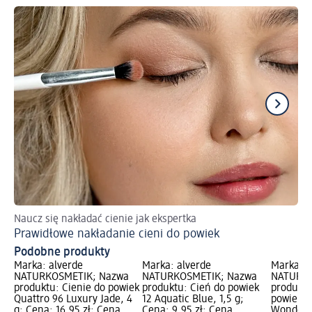
Naucz się nakładać cienie jak ekspertka
Ja
Prawidłowe nakładanie cieni do powiek
Ma
Podobne produkty
Marka: alverde
Marka: alverde
Marka: a
NATURKOSMETIK; Nazwa
NATURKOSMETIK; Nazwa
NATURKO
produktu: Cienie do powiek
produktu: Cień do powiek
produktu
Quattro 96 Luxury Jade, 4
12 Aquatic Blue, 1,5 g;
powiek Q
g; Cena: 16,95 zł; Cena
Cena: 9,95 zł; Cena
Wonders,