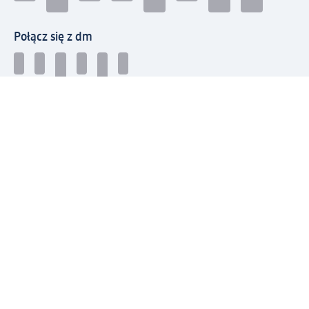
Połącz się z dm
Pobierz aplikację dm:
© 2026 dm-drogerie markt sp. z o.o.
Impressum
Polityka prywatności
Ogólne warunki handlowe
Odstąpienie od umowy w dm
Rozstrzyganie sporów
Zgłaszanie nieprawidłowości
Utylizacja sprzętu elektrycznego