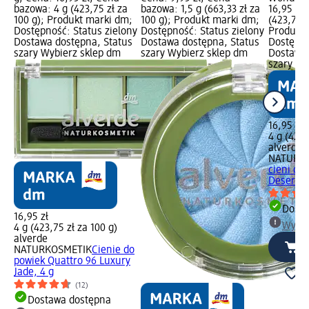
bazowa: 4 g (423,75 zł za
bazowa: 1,5 g (663,33 zł za
16,95 zł
100 g); Produkt marki dm;
100 g); Produkt marki dm;
(423,75 z
Dostępność: Status zielony
Dostępność: Status zielony
Produkt 
Dostawa dostępna, Status
Dostawa dostępna, Status
Dostępno
szary Wybierz sklep dm
szary Wybierz sklep dm
Dostawa 
szary Wy
16,95 zł
4 g (423,
alverde
NATURK
cieni do
Desert W
Dosta
16,95 zł
Wybie
4 g (423,75 zł za 100 g)
alverde
NATURKOSMETIK
Cienie do
powiek Quattro 96 Luxury
Jade, 4 g
(12)
Dostawa dostępna