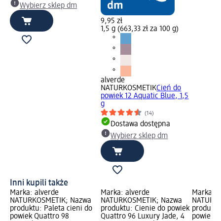
Wybierz sklep dm
9,95 zł
1,5 g (663,33 zł za 100 g)
alverde
NATURKOSMETIK
Cień do
powiek 12 Aquatic Blue, 1,5
g
(14)
Dostawa dostępna
Wybierz sklep dm
Inni kupili także
Marka: alverde
Marka: alverde
Marka: a
NATURKOSMETIK; Nazwa
NATURKOSMETIK; Nazwa
NATURKO
produktu: Paleta cieni do
produktu: Cienie do powiek
produktu
powiek Quattro 98
Quattro 96 Luxury Jade, 4
powiek 6