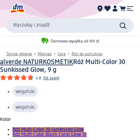
Wyszukaj i znajdź
Darmowa wysyłka od 169 zł
Strona główna
Makijaż
Cera
Róż do policzków
alverde NATURKOSMETIK
Róż Multi-Color 30
Sunkissed Glow, 9 g
4.8
(
56 ocen
)
wegański
wegański
Kolor
Róż Multi-Color 30 Sunkissed Glow
Róż Multi-Color Blush Coral Glow 10