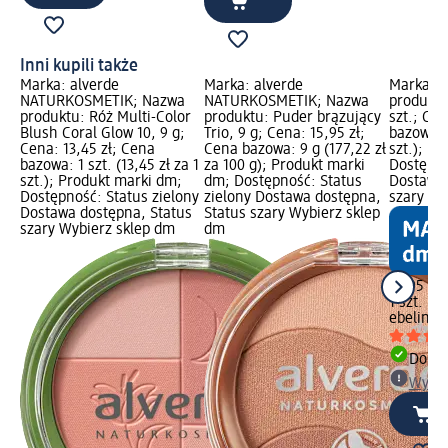
Inni kupili także
Marka: alverde
Marka: alverde
Marka: e
NATURKOSMETIK; Nazwa
NATURKOSMETIK; Nazwa
produktu
produktu: Róż Multi-Color
produktu: Puder brązujący
szt.; Cen
Blush Coral Glow 10, 9 g;
Trio, 9 g; Cena: 15,95 zł;
bazowa: 1
Cena: 13,45 zł; Cena
Cena bazowa: 9 g (177,22 zł
szt.); P
bazowa: 1 szt. (13,45 zł za 1
za 100 g); Produkt marki
Dostępno
szt.); Produkt marki dm;
dm; Dostępność: Status
Dostawa 
Dostępność: Status zielony
zielony Dostawa dostępna,
szary Wy
Dostawa dostępna, Status
Status szary Wybierz sklep
szary Wybierz sklep dm
dm
12,95 zł
1 szt. (12
ebelin
Pę
Dosta
Wybie