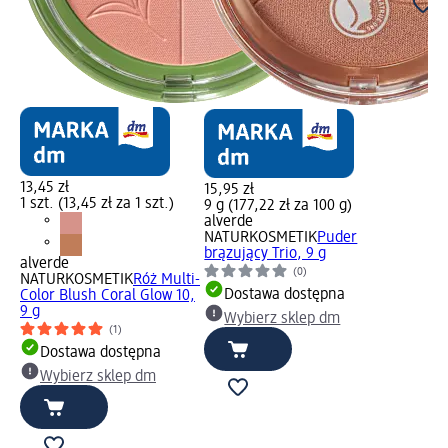
13,45 zł
15,95 zł
1 szt. (13,45 zł za 1 szt.)
9 g (177,22 zł za 100 g)
alverde
NATURKOSMETIK
Puder
brązujący Trio, 9 g
alverde
(0)
NATURKOSMETIK
Róż Multi-
Dostawa dostępna
Color Blush Coral Glow 10,
9 g
Wybierz sklep dm
(1)
Dostawa dostępna
Wybierz sklep dm