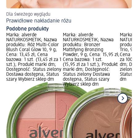
Dla świeżego wyglądu
Ws
Prawidłowe nakładanie różu
Ma
Podobne produkty
Marka: alverde
Marka: alverde
Marka: a
NATURKOSMETIK; Nazwa
NATURKOSMETIK; Nazwa
NATURKO
produktu: Róż Multi-Color
produktu: Bronzer
produktu
Blush Coral Glow 10, 9 g;
Mattifying Bronzing
Trio, 9 g
Cena: 13,45 zł; Cena
Powder, 9 g; Cena: 15,95 zł;
Cena baz
bazowa: 1 szt. (13,45 zł za 1
Cena bazowa: 1 szt.
za 100 g
szt.); Produkt marki dm;
(15,95 zł za 1 szt.); Produkt
dm; Dost
Dostępność: Status zielony
marki dm; Dostępność:
zielony 
Dostawa dostępna, Status
Status zielony Dostawa
Status s
szary Wybierz sklep dm
dostępna, Status szary
dm
Wybierz sklep dm