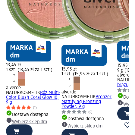
13,45 zł
15,95 zł
15,95 zł
1 szt. (13,45 zł za 1 szt.)
9 g (177,
1 szt. (15,95 zł za 1 szt.)
alverde
NATURK
brązujący
alverde
alverde
NATURKOSMETIK
Róż Multi-
NATURKOSMETIK
Bronzer
Dosta
Color Blush Coral Glow 10,
Mattifying Bronzing
9 g
Wybie
Powder, 9 g
(1)
(0)
Dostawa dostępna
Dostawa dostępna
Wybierz sklep dm
Wybierz sklep dm