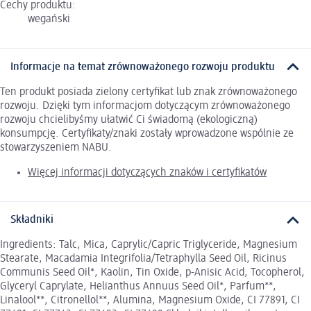
Cechy produktu:
wegański
Informacje na temat zrównoważonego rozwoju produktu
Ten produkt posiada zielony certyfikat lub znak zrównoważonego
rozwoju. Dzięki tym informacjom dotyczącym zrównoważonego
rozwoju chcielibyśmy ułatwić Ci świadomą (ekologiczną)
konsumpcję. Certyfikaty/znaki zostały wprowadzone wspólnie ze
stowarzyszeniem NABU.
Więcej informacji dotyczących znaków i certyfikatów
Składniki
Ingredients: Talc, Mica, Caprylic/Capric Triglyceride, Magnesium
Stearate, Macadamia Integrifolia/Tetraphylla Seed Oil, Ricinus
Communis Seed Oil*, Kaolin, Tin Oxide, p-Anisic Acid, Tocopherol,
Glyceryl Caprylate, Helianthus Annuus Seed Oil*, Parfum**,
Linalool**, Citronellol**, Alumina, Magnesium Oxide, CI 77891, CI