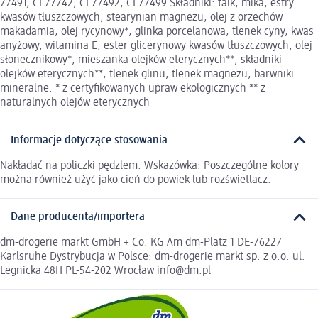
77491, CI 77742, CI 77492, CI 77499 Składniki: talk, mika, estry
kwasów tłuszczowych, stearynian magnezu, olej z orzechów
makadamia, olej rycynowy*, glinka porcelanowa, tlenek cyny, kwas
anyżowy, witamina E, ester glicerynowy kwasów tłuszczowych, olej
słonecznikowy*, mieszanka olejków eterycznych**, składniki
olejków eterycznych**, tlenek glinu, tlenek magnezu, barwniki
mineralne. * z certyfikowanych upraw ekologicznych ** z
naturalnych olejów eterycznych
Informacje dotyczące stosowania
Nakładać na policzki pędzlem. Wskazówka: Poszczególne kolory
można również użyć jako cień do powiek lub rozświetlacz.
Dane producenta/importera
dm-drogerie markt GmbH + Co. KG Am dm-Platz 1 DE-76227
Karlsruhe Dystrybucja w Polsce: dm-drogerie markt sp. z o.o. ul.
Legnicka 48H PL-54-202 Wrocław info@dm.pl