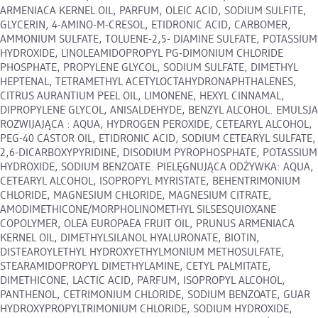
ARMENIACA KERNEL OIL, PARFUM, OLEIC ACID, SODIUM SULFITE,
GLYCERIN, 4-AMINO-M-CRESOL, ETIDRONIC ACID, CARBOMER,
AMMONIUM SULFATE, TOLUENE-2,5- DIAMINE SULFATE, POTASSIUM
HYDROXIDE, LINOLEAMIDOPROPYL PG-DIMONIUM CHLORIDE
PHOSPHATE, PROPYLENE GLYCOL, SODIUM SULFATE, DIMETHYL
HEPTENAL, TETRAMETHYL ACETYLOCTAHYDRONAPHTHALENES,
CITRUS AURANTIUM PEEL OIL, LIMONENE, HEXYL CINNAMAL,
DIPROPYLENE GLYCOL, ANISALDEHYDE, BENZYL ALCOHOL. EMULSJA
ROZWIJAJĄCA : AQUA, HYDROGEN PEROXIDE, CETEARYL ALCOHOL,
PEG-40 CASTOR OIL, ETIDRONIC ACID, SODIUM CETEARYL SULFATE,
2,6-DICARBOXYPYRIDINE, DISODIUM PYROPHOSPHATE, POTASSIUM
HYDROXIDE, SODIUM BENZOATE. PIELĘGNUJĄCA ODŻYWKA: AQUA,
CETEARYL ALCOHOL, ISOPROPYL MYRISTATE, BEHENTRIMONIUM
CHLORIDE, MAGNESIUM CHLORIDE, MAGNESIUM CITRATE,
AMODIMETHICONE/MORPHOLINOMETHYL SILSESQUIOXANE
COPOLYMER, OLEA EUROPAEA FRUIT OIL, PRUNUS ARMENIACA
KERNEL OIL, DIMETHYLSILANOL HYALURONATE, BIOTIN,
DISTEAROYLETHYL HYDROXYETHYLMONIUM METHOSULFATE,
STEARAMIDOPROPYL DIMETHYLAMINE, CETYL PALMITATE,
DIMETHICONE, LACTIC ACID, PARFUM, ISOPROPYL ALCOHOL,
PANTHENOL, CETRIMONIUM CHLORIDE, SODIUM BENZOATE, GUAR
HYDROXYPROPYLTRIMONIUM CHLORIDE, SODIUM HYDROXIDE,