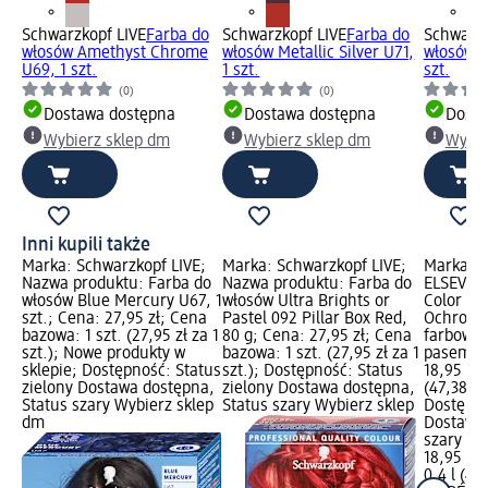
Schwarzkopf LIVE
Farba do
Schwarzkopf LIVE
Farba do
Schwarzk
włosów Amethyst Chrome
włosów Metallic Silver U71,
włosów B
U69, 1 szt.
1 szt.
szt.
(0)
(0)
Dostawa dostępna
Dostawa dostępna
Dosta
Wybierz sklep dm
Wybierz sklep dm
Wybie
Inni kupili także
Marka: Schwarzkopf LIVE;
Marka: Schwarzkopf LIVE;
Marka: L
Nazwa produktu: Farba do
Nazwa produktu: Farba do
ELSEVE; 
włosów Blue Mercury U67, 1
włosów Ultra Brights or
Color Vi
szt.; Cena: 27,95 zł; Cena
Pastel 092 Pillar Box Red,
Ochronn
bazowa: 1 szt. (27,95 zł za 1
80 g; Cena: 27,95 zł; Cena
farbowan
szt.); Nowe produkty w
bazowa: 1 szt. (27,95 zł za 1
pasemka
sklepie; Dostępność: Status
szt.); Dostępność: Status
18,95 zł;
zielony Dostawa dostępna,
zielony Dostawa dostępna,
(47,38 zł 
Status szary Wybierz sklep
Status szary Wybierz sklep
Dostępno
dm
Dostawa 
szary Wy
18,95 zł
0,4 l (47,