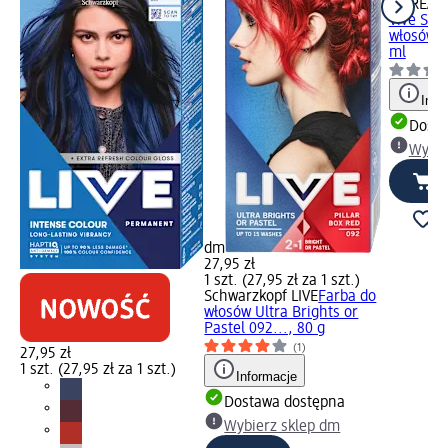
L'ORÉAL 
Vive Sz
włosów f
ml
Info
Dosta
Wybie
dm
27,95 zł
1 szt. (27,95 zł za 1 szt.)
Schwarzkopf LIVE
Farba do
włosów Ultra Brights or
Pastel 092..., 80 g
(1)
27,95 zł
1 szt. (27,95 zł za 1 szt.)
Informacje
Dostawa dostępna
Wybierz sklep dm