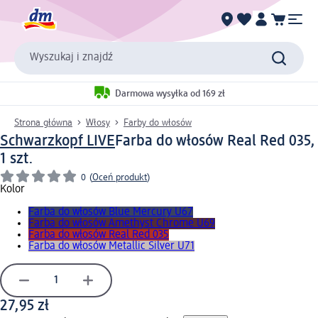
Wyszukaj i znajdź
Darmowa wysyłka od 169 zł
Strona główna
Włosy
Farby do włosów
Schwarzkopf LIVE
Farba do włosów Real Red 035,
1 szt.
0
(
Oceń produkt
)
Kolor
Farba do włosów Blue Mercury U67
Farba do włosów Amethyst Chrome U69
Farba do włosów Real Red 035
Farba do włosów Metallic Silver U71
27,95 zł