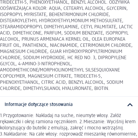
TRIDECETH-5, PHENOXYETHANOL, BENZYL ALCOHOL. ODŻYWKA
ODŚWIEŻAJĄCA KOLOR: AQUA, CETEARYL ALCOHOL, GLYCERIN,
ISOPROPYL MYRISTATE, BEHENTRIMONIUM CHLORIDE,
DISTEAROYLETHYL HYDROXYETHYLMONIUM METHOSULFATE,
STEARAMIDOPROPYL DIMETHYLAMINE, CETYL PALMITATE, LACTIC
ACID, DIMETHICONE, PARFUM, SODIUM BENZOATE, ISOPROPYL
ALCOHOL, PRUNUS ARMENIACA KERNEL OIL, OLEA EUROPAEA
FRUIT OIL, PANTHENOL, NIACINAMIDE, CETRIMONIUM CHLORIDE,
MAGNESIUM CHLORIDE, GUAR HYDROXYPROPYLTRIMONIUM
CHLORIDE, SODIUM HYDROXIDE, HC RED NO. 3, DIPROPYLENE
GLYCOL, 4-AMINO-3-NITROPHENOL,
AMODIMETHICONE/MORPHOLINOMETHYL SILSESQUIOXANE
COPOLYMER, MAGNESIUM CITRATE, TRIDECETH-5,
PHENOXYETHANOL, CITRIC ACID, BENZYL ALCOHOL, SODIUM
CHLORIDE, DIMETHYLSILANOL HYALURONATE, BIOTIN.
Informacje dotyczące stosowania
1.Przygotowanie: Nakładaj na suche, nieumyte włosy. Załóż
rękawiczki i okryj ramiona ręcznikiem. 2.Mieszanie: Wyciśnij krem
koloryzujący do butelki z emulsją, zakręć i mocno wstrząśnij.
3.Nakładanie: Na całe włosy: rozprowadź mieszankę równomiernie,