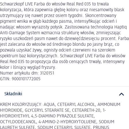
Schwarzkopf LIVE Farba do włosów Real Red 035 to trwała
koloryzacja, która zapewnia głębię koloru oraz niesamowity blask
utrzymujący się nawet przez osiem tygodni. Skoncentrowany
pigment wnika w głąb każdego pasma, intensyfikując odcień i
nadając włosom wyrazisty połysk. Zastosowana technologia Haptiq
Anti-Damage System wzmacnia strukturę włosów, zmniejszając
ryzyko uszkodzeń pasm nawet do dziewięćdziesięciu procent. Farba
jest zalecana do włosów od średniego blondu po jasny brąz, co
pozwala uzyskać żywy, ognisty odcień czerwieni na szerokim
spektrum baz kolorystycznych. Schwarzkopf LIVE Farba do włosów
Real Red 035 to propozycja dla osób ceniących trwały, intensywny
kolor i lśniący wygląd fryzury.
Numer artykułu dm: 3120151
GTIN: 9000101772005
Składniki
KREM KOLORYZUJĄCY: AQUA, CETEARYL ALCOHOL, AMMONIUM
HYDROXIDE, GLYCERYL STEARATE SE, CETEARETH-20, 1-
HYDROXYETHYL 4,5-DIAMINO PYRAZOLE SULFATE,
OCTYLDODECANOL, 4-AMINO-2-HYDROXYTOLUENE, SODIUM
LAURETH SULFATE, SODIUM CETEARYL SULFATE, PRUNUS