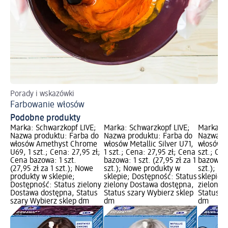
Porady i wskazówki
Po
Farbowanie włosów
De
Podobne produkty
Marka: Schwarzkopf LIVE;
Marka: Schwarzkopf LIVE;
Marka: S
Nazwa produktu: Farba do
Nazwa produktu: Farba do
Nazwa pr
włosów Amethyst Chrome
włosów Metallic Silver U71,
włosów B
U69, 1 szt.; Cena: 27,95 zł;
1 szt.; Cena: 27,95 zł; Cena
szt.; Cen
Cena bazowa: 1 szt.
bazowa: 1 szt. (27,95 zł za 1
bazowa: 1
(27,95 zł za 1 szt.); Nowe
szt.); Nowe produkty w
szt.); N
produkty w sklepie;
sklepie; Dostępność: Status
sklepie;
Dostępność: Status zielony
zielony Dostawa dostępna,
zielony 
Dostawa dostępna, Status
Status szary Wybierz sklep
Status s
szary Wybierz sklep dm
dm
dm