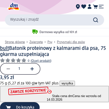
Wyszukaj i znajdź
Darmowa wysyłka od 169 zł
Strona główna
Zwierzęta
Psy
Przysmaki dla psów
bult
Batonik proteinowy z kalmarami dla psa, 75
g
karma uzupełniająca
0
(
Oceń produkt
)
3,95 zł
75 g (5,27 zł za 100 g)
w tym VAT plus
wysyłka
Stała cena dm
Cena nie wzrosła od
14.03.2026
Do koszyka