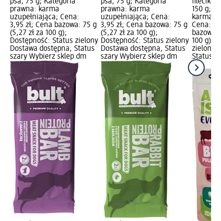
psa, 75 g; Kategoria
psa, 75 g; Kategoria
fileciki 
prawna: karma
prawna: karma
150 g; K
uzupełniająca; Cena:
uzupełniająca; Cena:
karma pe
3,95 zł; Cena bazowa: 75 g
3,95 zł; Cena bazowa: 75 g
Cena: 3,
(5,27 zł za 100 g);
(5,27 zł za 100 g);
bazowa: 1
Dostępność: Status zielony
Dostępność: Status zielony
100 g); 
Dostawa dostępna, Status
Dostawa dostępna, Status
zielony 
szary Wybierz sklep dm
szary Wybierz sklep dm
Status s
dm