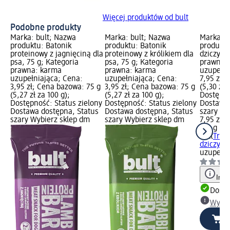
Więcej produktów od bult
Podobne produkty
Marka: bult; Nazwa
Marka: bult; Nazwa
Marka: b
produktu: Batonik
produktu: Batonik
produktu:
proteinowy z jagnięciną dla
proteinowy z królikiem dla
dziczyzn
psa, 75 g; Kategoria
psa, 75 g; Kategoria
prawna:
prawna: karma
prawna: karma
uzupełni
uzupełniająca; Cena:
uzupełniająca; Cena:
7,95 zł;
3,95 zł; Cena bazowa: 75 g
3,95 zł; Cena bazowa: 75 g
(5,30 zł 
(5,27 zł za 100 g);
(5,27 zł za 100 g);
Dostępno
Dostępność: Status zielony
Dostępność: Status zielony
Dostawa 
Dostawa dostępna, Status
Dostawa dostępna, Status
szary Wy
szary Wybierz sklep dm
szary Wybierz sklep dm
7,95 zł
150 g (5,
bult
Trese
dziczyzny
uzupełni
Info
Dosta
Wybie