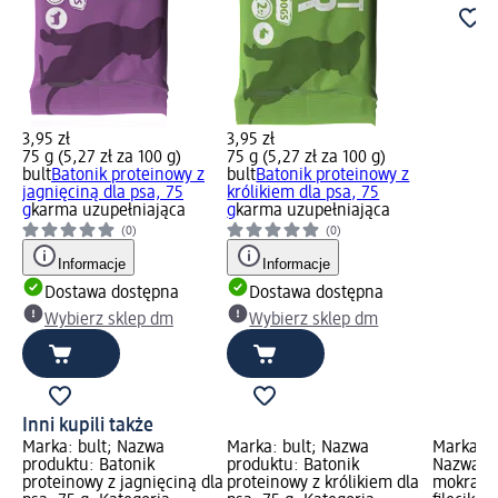
3,95 zł
3,95 zł
75 g (5,27 zł za 100 g)
75 g (5,27 zł za 100 g)
bult
Batonik proteinowy z
bult
Batonik proteinowy z
jagnięciną dla psa, 75
królikiem dla psa, 75
g
karma uzupełniająca
g
karma uzupełniająca
(0)
(0)
Informacje
Informacje
Dostawa dostępna
Dostawa dostępna
Wybierz sklep dm
Wybierz sklep dm
Inni kupili także
Marka: bult; Nazwa
Marka: bult; Nazwa
Marka: 
produktu: Batonik
produktu: Batonik
Nazwa p
proteinowy z jagnięciną dla
proteinowy z królikiem dla
mokra dl