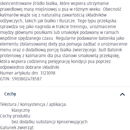
skoncentrowane źródło białka, które wspiera utrzymanie
prawidłowej masy mięśniowej u psa w różnym wieku. Obecność
kalmarów wiąże się z naturalną zawartością składników
odżywczych, takich jak białko i tłuszcze. Tego typu przekąska
sprawdza się jako nagroda w trakcie treningu, urozmaicenie
między głównymi posiłkami lub smakołyk podawany w ramach
wspólnie spędzanego czasu. Regularne podawanie batonika jako
elementu zbilansowanej diety psa pomaga zadbać o urozmaicenie
menu oraz o dodatkową porcję białka zwierzęcego. bult Batonik
proteinowy z kalmarami dla psa stanowi smakowitą przekąskę,
która wspiera codzienną pielęgnację kondycji psa poprzez
odpowiednio dobrane składniki.
Numer artykułu dm: 3123098
GTIN: 5903802478587
Cechy
Tekstura / konsystencja / aplikacja:
klasyczny
Cechy produktu:
bez dodatku substancji kpnserwujących
Gatunek zwierząt: