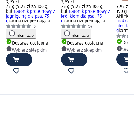
3,95 zł
3,95 zł
75 g (5,27 zł za 100 g)
75 g (5,27 zł za 100 g)
3,95 zł
bult
Batonik proteinowy z
bult
Batonik proteinowy z
150 g (2,
jagnięciną dla psa, 75
królikiem dla psa, 75
ANIMAL 
g
karma uzupełniająca
g
karma uzupełniająca
mokra dl
fileciki 
(0)
(0)
g
karma 
Informacje
Informacje
Dosta
Dostawa dostępna
Dostawa dostępna
Wybie
Wybierz sklep dm
Wybierz sklep dm