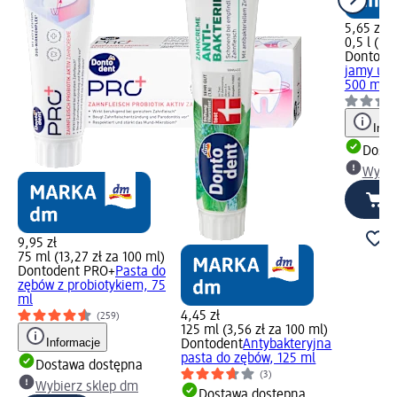
5,65 zł
0,5 l (11,
Dontode
jamy ust
500 ml
Info
Dosta
Wybie
9,95 zł
75 ml (13,27 zł za 100 ml)
Dontodent PRO+
Pasta do
zębów z probiotykiem, 75
ml
4,45 zł
(259)
125 ml (3,56 zł za 100 ml)
Informacje
Dontodent
Antybakteryjna
pasta do zębów, 125 ml
Dostawa dostępna
(3)
Wybierz sklep dm
Dostawa dostępna