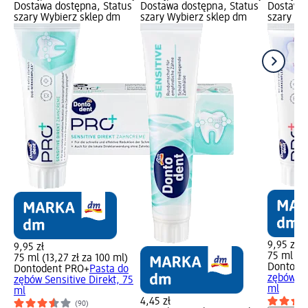
Dostawa dostępna, Status
Dostawa dostępna, Status
Dostawa 
szary Wybierz sklep dm
szary Wybierz sklep dm
szary Wy
9,95 zł
9,95 zł
75 ml (13
75 ml (13,27 zł za 100 ml)
Dontode
Dontodent PRO+
Pasta do
zębów z 
zębów Sensitive Direkt, 75
ml
ml
4,45 zł
(90)