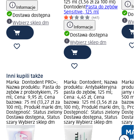
125 ml (3,56 zł za 100 ml)
Info
Dontodent
Pasta do zębów
Informacje
Sensitive, 125 ml
Dosta
Dostawa dostępna
(441)
Wybie
Wybierz sklep dm
Informacje
Dostawa dostępna
Wybierz sklep dm
Inni kupili także
Marka: Dontodent PRO+;
Marka: Dontodent; Nazwa
Marka: 
Nazwa produktu: Pasta do
produktu: Antybakteryjna
produktu
zębów z probiotykiem, 75
pasta do zębów, 125 ml;
jamy ust
ml; Cena: 9,95 zł; Cena
Cena: 4,45 zł; Cena
500 ml; 
bazowa: 75 ml (13,27 zł za
bazowa: 125 ml (3,56 zł za
bazowa: 0
100 ml); Produkt marki dm;
100 ml); Produkt marki dm;
l); Prod
Dostępność: Status zielony
Dostępność: Status zielony
Dostępno
Dostawa dostępna, Status
Dostawa dostępna, Status
Dostawa 
szary Wybierz sklep dm
szary Wybierz sklep dm
szary Wy