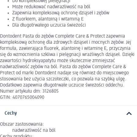
Do kompleksowej pielęgnacji
Może redukować nadwrażliwość na ból
Zapewnia kompleksową ochronę dziąseł i zębów
Z fluorkiem, alantoiną i witaminą E
Dla długotrwałego uczucia świeżości
Dontodent Pasta do zębów Complete Care & Protect zapewnia
kompleksową ochronę dla zdrowych dziąseł i mocnych zębów. Jej
formuła, zawierająca fluorek, alantoinę i witaminę E, przyczynia
się do wzmocnienia szkliwa i pielęgnacji wrażliwych dziąseł. Dzięki
zawartości hydroksyapatytu może skutecznie zmniejszać
nadwrażliwość zębów na ból. Pasta do zębów Complete Care &
Protect od marki Dontodent nadaje się również do miejscowego
stosowania bez użycia szczoteczki, co pozwala na szybką ulgę.
Dodatkowo zapewnia długotrwałe uczucie świeżości oddechu.
Numer artykułu dm: 3126805
GTIN: 4070765004090
Cechy
Obszar zastosowania:
nadwrażliwość na ból
Cechy produktu: