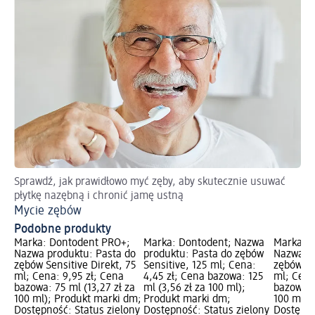
Sprawdź, jak prawidłowo myć zęby, aby skutecznie usuwać
płytkę nazębną i chronić jamę ustną
Mycie zębów
Podobne produkty
Marka: Dontodent PRO+;
Marka: Dontodent; Nazwa
Marka: 
Nazwa produktu: Pasta do
produktu: Pasta do zębów
Nazwa pr
zębów Sensitive Direkt, 75
Sensitive, 125 ml; Cena:
zębów z 
ml; Cena: 9,95 zł; Cena
4,45 zł; Cena bazowa: 125
ml; Cena
bazowa: 75 ml (13,27 zł za
ml (3,56 zł za 100 ml);
bazowa: 
100 ml); Produkt marki dm;
Produkt marki dm;
100 ml);
Dostępność: Status zielony
Dostępność: Status zielony
Dostępno