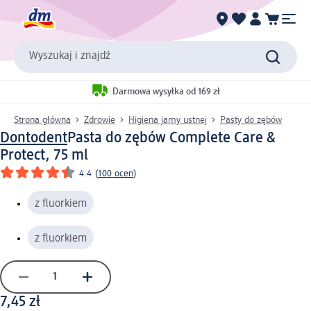
Wyszukaj i znajdź
Darmowa wysyłka od 169 zł
Strona główna
Zdrowie
Higiena jamy ustnej
Pasty do zębów
Dontodent
Pasta do zębów Complete Care &
Protect, 75 ml
4.4
(
100 ocen
)
z fluorkiem
z fluorkiem
7,45 zł