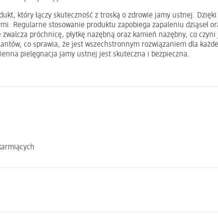
t, który łączy skuteczność z troską o zdrowie jamy ustnej. Dzięki 
ymi. Regularne stosowanie produktu zapobiega zapaleniu dziąseł or
ie zwalcza próchnicę, płytkę nazębną oraz kamień nazębny, co czyn
mplantów, co sprawia, że jest wszechstronnym rozwiązaniem dla każ
nna pielęgnacja jamy ustnej jest skuteczna i bezpieczna.
 karmiących