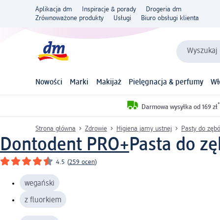
Aplikacja dm
Inspiracje & porady
Drogeria dm
Zrównoważone produkty
Usługi
Biuro obsługi klienta
Wyszukaj 
Nowości
Marki
Makijaż
Pielęgnacja & perfumy
Wł
*
Darmowa wysyłka od 169 zł
Strona główna
Zdrowie
Higiena jamy ustnej
Pasty do zęb
Dontodent PRO+
Pasta do zę
4.5
(
259 ocen
)
wegański
z fluorkiem