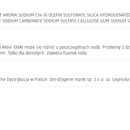
 AROMA SODIUM C14-16 OLEFIN SULFONATE SILICA HYDROGENATED
LE SODIUM CARBONATE SODIUM SULFATE CELLULOSE GUM SODIUM 
k Aktiv. Efekt może się różnić u poszczególnych osób. Problemy z 
m. Tylko dla dorosłych. Zawiera fluorek sodu.
e Dystrybucja w Polsce: dm-drogerie markt sp. z o.o. ul. Legnick