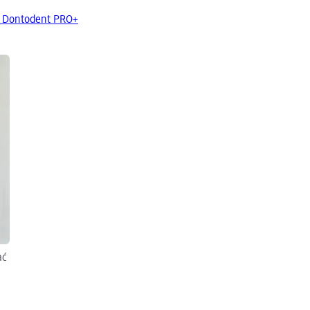
d Dontodent PRO+
ać