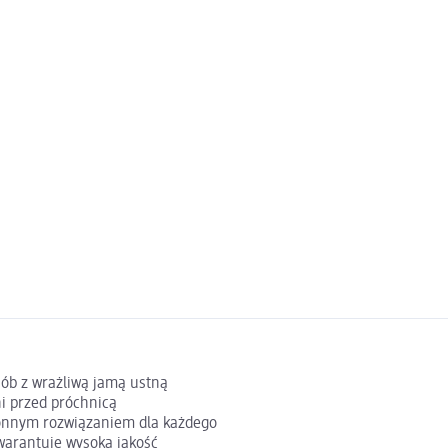
osób z wrażliwą jamą ustną
i przed próchnicą
ronnym rozwiązaniem dla każdego
warantuje wysoką jakość