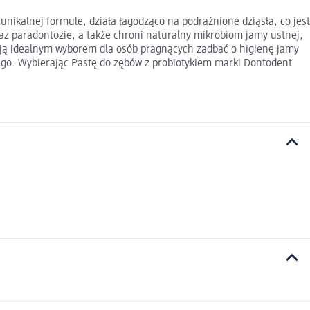
unikalnej formule, działa łagodząco na podrażnione dziąsła, co jest
az paradontozie, a także chroni naturalny mikrobiom jamy ustnej,
i ją idealnym wyborem dla osób pragnących zadbać o higienę jamy
dego. Wybierając Pastę do zębów z probiotykiem marki Dontodent