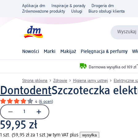
Aplikacja dm
Inspiracje & porady
Drogeria dm
Zrównoważone produkty
Usługi
Biuro obsługi klienta
Wyszukaj 
Nowości
Marki
Makijaż
Pielęgnacja & perfumy
Wł
*
Darmowa wysyłka od 169 zł
Strona główna
Zdrowie
Higiena jamy ustnej
Elektryczne s
Dontodent
Szczoteczka elekt
4
(
6 ocen
)
59,95 zł
1 szt. (59,95 zł za 1 szt.)
w tym VAT plus
wysyłka