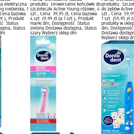
ka elektryczna
produktu: Uniwersalne końcówki do
produktu: Szczo
g niebieska, 1
szczoteczki Active Young różowe, 4
do zębów Active
; Cena bazowa:
szt.; Cena: 39,95 zł; Cena bazowa:
szt.; Cena: 59,9
szt.); Produkt
4 szt. (9,99 zł za 1 szt.); Produkt
1 szt. (59,95 zł 
ć: Status
marki dm; Dostępność: Status
produkty w skle
tępna, Status
zielony Dostawa dostępna, Status
dm; Dostępność:
 dm
szary Wybierz sklep dm
Dostawa dostępn
Wybierz sklep d