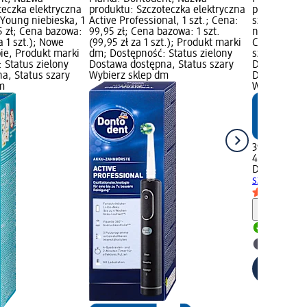
teczka elektryczna
produktu: Szczoteczka elektryczna
produktu: U
 Young niebieska, 1
Active Professional, 1 szt.; Cena:
szczoteczki
5 zł; Cena bazowa:
99,95 zł; Cena bazowa: 1 szt.
niebieskie, 
za 1 szt.); Nowe
(99,95 zł za 1 szt.); Produkt marki
Cena bazowa:
pie, Produkt marki
dm; Dostępność: Status zielony
szt.); Prod
 Status zielony
Dostawa dostępna, Status szary
Dostępność:
a, Status szary
Wybierz sklep dm
Dostawa dos
m
Wybierz skl
39,95 zł
4 szt. (9,99 
Dontodent
U
szczoteczki 
Informa
Dostawa
Wybierz 