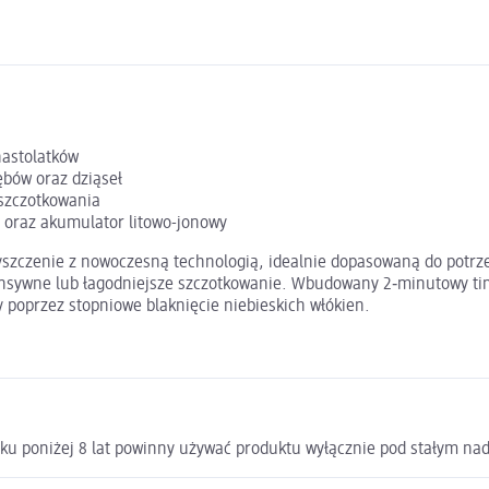
nastolatków
ębów oraz dziąseł
szczotkowania
oraz akumulator litowo-jonowy
yszczenie z nowoczesną technologią, idealnie dopasowaną do potrze
tensywne lub łagodniejsze szczotkowanie. Wbudowany 2‑minutowy t
poprzez stopniowe blaknięcie niebieskich włókien.
wieku poniżej 8 lat powinny używać produktu wyłącznie pod stałym n