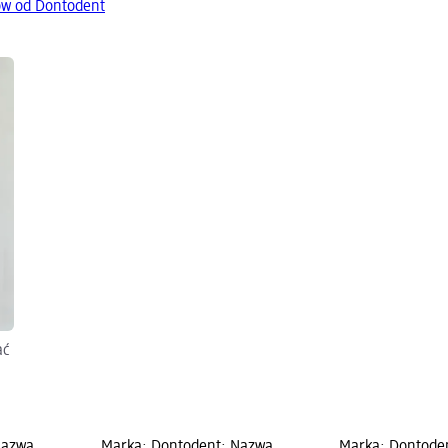
ów od Dontodent
ać
Nazwa
Marka: Dontodent; Nazwa
Marka: Dontode