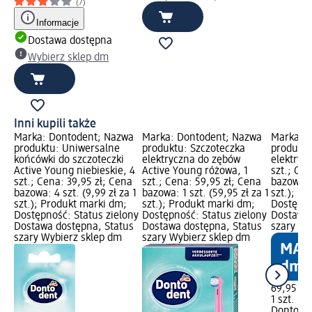
(7)
Informacje
Dostawa dostępna
Wybierz sklep dm
Inni kupili także
Marka: Dontodent; Nazwa
Marka: Dontodent; Nazwa
Marka: 
produktu: Uniwersalne
produktu: Szczoteczka
produktu
końcówki do szczoteczki
elektryczna do zębów
elektrycz
Active Young niebieskie, 4
Active Young różowa, 1
szt.; Cen
szt.; Cena: 39,95 zł; Cena
szt.; Cena: 59,95 zł; Cena
bazowa: 1
bazowa: 4 szt. (9,99 zł za 1
bazowa: 1 szt. (59,95 zł za 1
szt.); P
szt.); Produkt marki dm;
szt.); Produkt marki dm;
Dostępno
Dostępność: Status zielony
Dostępność: Status zielony
Dostawa 
Dostawa dostępna, Status
Dostawa dostępna, Status
szary Wy
szary Wybierz sklep dm
szary Wybierz sklep dm
69,95 zł
1 szt. (69
Dontode