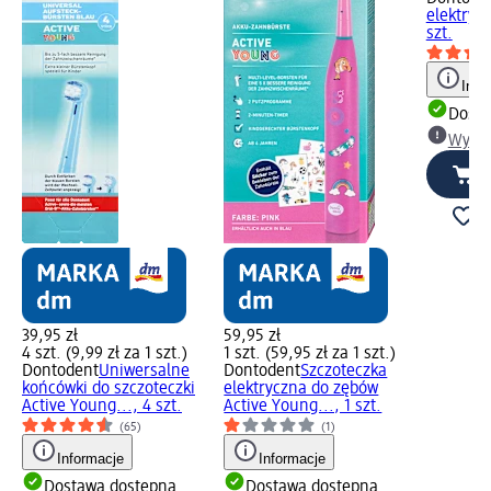
elektrycz
szt.
Info
Dosta
Wybie
39,95 zł
59,95 zł
4 szt. (9,99 zł za 1 szt.)
1 szt. (59,95 zł za 1 szt.)
Dontodent
Uniwersalne
Dontodent
Szczoteczka
końcówki do szczoteczki
elektryczna do zębów
Active Young..., 4 szt.
Active Young..., 1 szt.
(65)
(1)
Informacje
Informacje
Dostawa dostępna
Dostawa dostępna