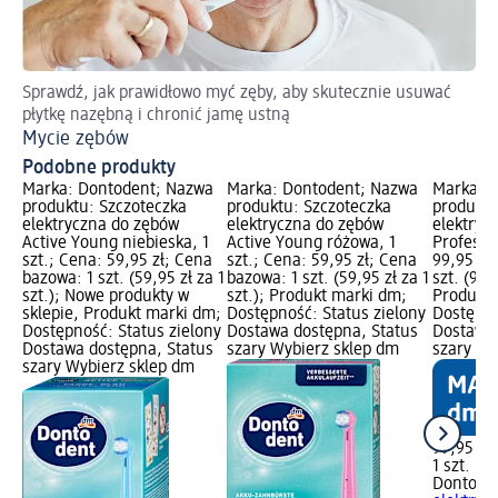
Sprawdź, jak prawidłowo myć zęby, aby skutecznie usuwać
płytkę nazębną i chronić jamę ustną
Mycie zębów
Podobne produkty
Marka: Dontodent; Nazwa
Marka: Dontodent; Nazwa
Marka: 
produktu: Szczoteczka
produktu: Szczoteczka
produktu
elektryczna do zębów
elektryczna do zębów
elektryc
Active Young niebieska, 1
Active Young różowa, 1
Professio
szt.; Cena: 59,95 zł; Cena
szt.; Cena: 59,95 zł; Cena
99,95 zł
bazowa: 1 szt. (59,95 zł za 1
bazowa: 1 szt. (59,95 zł za 1
szt. (99,9
szt.); Nowe produkty w
szt.); Produkt marki dm;
Produkt 
sklepie, Produkt marki dm;
Dostępność: Status zielony
Dostępno
Dostępność: Status zielony
Dostawa dostępna, Status
Dostawa 
Dostawa dostępna, Status
szary Wybierz sklep dm
szary Wy
szary Wybierz sklep dm
99,95 zł
1 szt. (99
Dontode