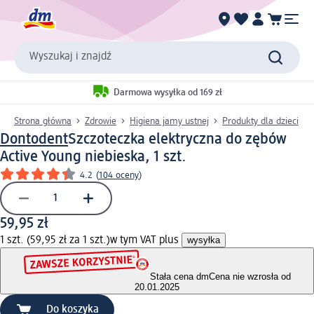
Wyszukaj i znajdź
Darmowa wysyłka od 169 zł
Strona główna
Zdrowie
Higiena jamy ustnej
Produkty dla dzieci
Dontodent
Szczoteczka elektryczna do zębów
Active Young niebieska, 1 szt.
4.2
(
104 oceny
)
59,95 zł
1 szt. (59,95 zł za 1 szt.)
w tym VAT plus
wysyłka
Stała cena dm
Cena nie wzrosła od
20.01.2025
Do koszyka