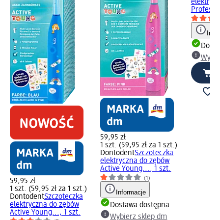
elektryc
Professio
Info
Dosta
Wybie
59,95 zł
1 szt. (59,95 zł za 1 szt.)
Dontodent
Szczoteczka
elektryczna do zębów
Active Young..., 1 szt.
(1)
59,95 zł
1 szt. (59,95 zł za 1 szt.)
Informacje
Dontodent
Szczoteczka
elektryczna do zębów
Dostawa dostępna
Active Young..., 1 szt.
Wybierz sklep dm