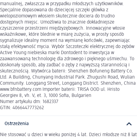
manualnej, zwłaszcza w przypadku młodszych użytkowników.
Specjalnie dopasowana do dziecięcej szczęki główka z
wielopoziomowym włosiem skutecznie dociera do trudno
dostępnych miejsc. Umożliwia to znacznie dokładniejsze
czyszczenie przestrzeni międzyzębowych. Innowacyjne włosie
wskaźnikowe, które blednie w miarę zużycia, w prosty sposób
sygnalizuje idealny moment na wymianę końcówki, zapewniając
stałą efektywność mycia. Wybór Szczoteczki elektrycznej do zębów
Active Young niebieska marki Dontodent to inwestycja w
zaawansowaną technologię dla zdrowego i pięknego uśmiechu. To
doskonały sposób, aby zadbać o zęby z najwyższą starannością i
skutecznością. Wytwórca baterii: Shenzhen Bofuneng Battery Co.
Ltd. A Building, Chunyang Industrial Park. Zhugushi Road, Wulian
Community. Longgang Street, Longgang District. Shenzhen, China
www.bfnbattery.com Importer baterii: TRISA OOD ul. Hristo
Georgiev 8, vh. V, et. 3, 1000 Sofia, Bulgarien
Numer artykułu dm: 1682337
GTIN: 4066447773262
Ostrzeżenia
Nie stosować u dzieci w wieku poniżej 4 lat. Dzieci młodsze niż 8 lat