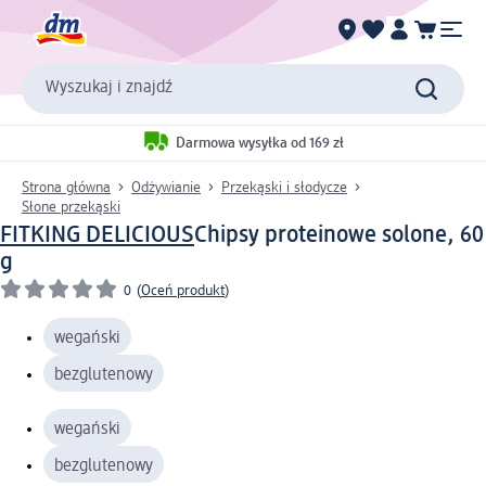
Wyszukaj i znajdź
Darmowa wysyłka od 169 zł
Strona główna
Odżywianie
Przekąski i słodycze
Słone przekąski
FITKING DELICIOUS
Chipsy proteinowe solone, 60
g
0
(
Oceń produkt
)
wegański
bezglutenowy
wegański
bezglutenowy