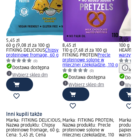
5,45 zł
11,45 zł
60 g (9,08 zł za 100 g)
8,45 zł
100 g (11
FITKING DELICIOUS
Chipsy
110 g (7,68 zł za 100 g)
HEARTFU
proteinowe fromage, 60 g
FITKING PROTEIN
Precle
warzywne
proteinowe solone w
(0)
mlecznej czekoladzie, 110 g
Dostawa dostępna
Info
(0)
Wybierz sklep dm
Dostawa dostępna
Dosta
Wybierz sklep dm
Wybie
Inni kupili także
Marka: FITKING DELICIOUS;
Marka: FITKING PROTEIN;
Marka: V
Nazwa produktu: Chipsy
Nazwa produktu: Precle
produktu
proteinowe fromage, 60 g;
proteinowe solone w
papierow
Cena: 5,45 zł; Cena
mlecznej czekoladzie, 110
warstwow