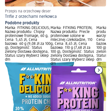
Przepis na orzechowy deser
Trifle z orzechami nerkowca
Podobne produkty
Marka: FITKING DELICIOUS;
Marka: FITKING PROTEIN;
Marka: 
Nazwa produktu: Chipsy
Nazwa produktu: Precle
produktu
proteinowe fromage, 60 g;
proteinowe solone w
warzywne
Cena: 5,45 zł; Cena
mlecznej czekoladzie, 110
Cena: 11
bazowa: 60 g (9,08 zł za 100
g; Cena: 8,45 zł; Cena
bazowa: 1
g); Dostępność: Status
bazowa: 110 g (7,68 zł za
100 g); 
zielony Dostawa dostępna,
100 g); Dostępność: Status
zielony 
Status szary Wybierz sklep
zielony Dostawa dostępna,
Status s
dm
Status szary Wybierz sklep
dm
dm