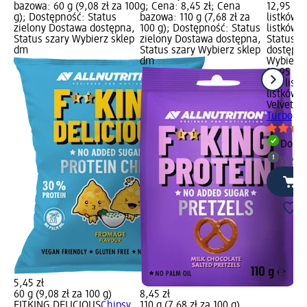
bazowa: 60 g (9,08 zł za 100
g; Cena: 8,45 zł; Cena
12,95 zł
g); Dostępność: Status
bazowa: 110 g (7,68 zł za
listków (
zielony Dostawa dostępna,
100 g); Dostępność: Status
listków)
Status szary Wybierz sklep
zielony Dostawa dostępna,
Status z
dm
Status szary Wybierz sklep
dostępna
dm
Wybierz 
12,95 zł
340 listk
listków)
Velvet
Rę
Turbo, 3
Dosta
Wybie
5,45 zł
60 g (9,08 zł za 100 g)
8,45 zł
FITKING DELICIOUS
Chipsy
110 g (7,68 zł za 100 g)