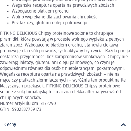
Wegańska receptura oparta na prawdziwych zbożach
Wzbogacone białkiem grochu
Wolno wypiekane dla zachowania chrupkości
Bez laktozy, glutenu i oleju palmowego
FITKING DELICIOUS Chipsy proteinowe solone to chrupiące
piramidki, które powstają w procesie wolnego wypieku z pełnych
ziaren zbóż. Wzbogacone białkiem grochu, stanowią ciekawą
propozycję dla osób prowadzących aktywny tryb życia. Każda porcja
dostarcza przyjemności bez kompromisów smakowych. Chipsy nie
zawierają laktozy, glutenu ani oleju palmowego, co czyni je
odpowiednimi również dla osób z nietolerancjami pokarmowymi.
Wegańska receptura oparta na prawdziwych zbożach – nie na
mące czy płatkach ziemniaczanych – wyróżnia ten produkt na tle
klasycznych przekąsek. FITKING DELICIOUS Chipsy proteinowe
solone z solą himalajską to smaczna i lekka alternatywa wśród
chrupiących snacków.
Numer artykułu dm: 3132290
GTIN: 5902837759173
Cechy