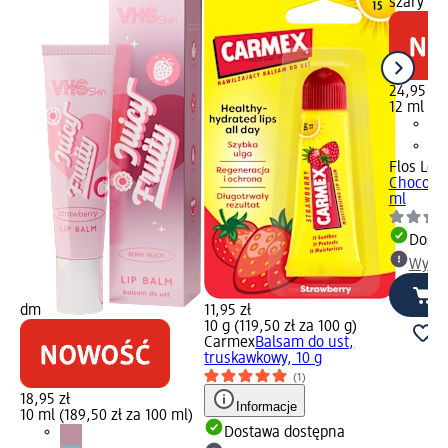
szary Wy
24,95 zł
12 ml (20
Flos Lek
Chococo 
ml
Dosta
Wybie
dm
11,95 zł
10 g (119,50 zł za 100 g)
Carmex
Balsam do ust,
truskawkowy, 10 g
(1)
18,95 zł
Informacje
10 ml (189,50 zł za 100 ml)
Dostawa dostępna