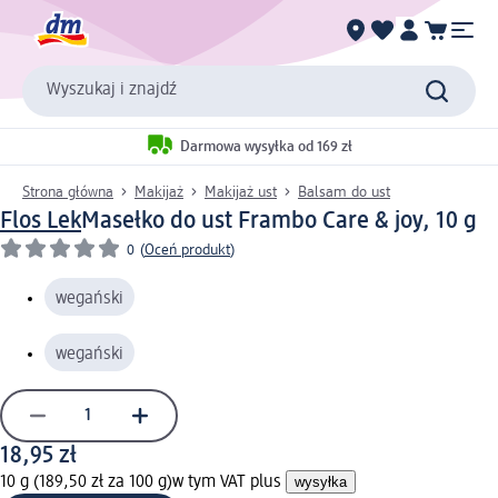
Wyszukaj i znajdź
Darmowa wysyłka od 169 zł
Strona główna
Makijaż
Makijaż ust
Balsam do ust
Flos Lek
Masełko do ust Frambo Care & joy, 10 g
0
(
Oceń produkt
)
wegański
wegański
18,95 zł
10 g (189,50 zł za 100 g)
w tym VAT plus
wysyłka