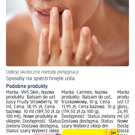
Odkryj skuteczne metody pielęgnacji
Sposoby na spierzchnięte usta
Podobne produkty
Marka: VHS Skin; Nazwa
Marka: Carmex; Nazwa
Marka: F
produktu: Balsam do ust
produktu: Balsam do ust,
produktu
Juicy Fruity Strawberry, 10
truskawkowy, 10 g; Cena:
ust Choc
ml; Cena: 18,95 zł; Cena
11,95 zł; Cena bazowa: 10 g
gloss, 1
bazowa: 10 ml (189,50 zł za
(119,50 zł za 100 g);
24,95 zł
100 ml); Nowe produkty w
Dostępność: Status zielony
ml (207,9
sklepie; Dostępność: Status
Dostawa dostępna, Status
Nowe pro
zielony Dostawa dostępna,
szary Wybierz sklep dm
Dostępno
Status szary Wybierz sklep
Dostawa 