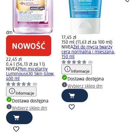
dm
17,45 zł
150 ml (11,63 zł za 100 ml)
NIVEA
Żel do mycia twarzy
cera normalna i mieszana,
150 ml
22,45 zł
(0)
0,4 l (56,13 zł za 1 l)
NIVEA
Płyn micelarny
Informacje
Luminous630 Skin Glow,
400 ml
Dostawa dostępna
(0)
Wybierz sklep dm
Informacje
Dostawa dostępna
Wybierz sklep dm