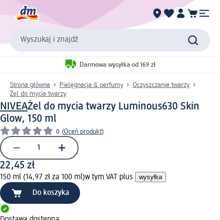
Wyszukaj i znajdź
Darmowa wysyłka od 169 zł
Strona główna
Pielęgnacja & perfumy
Oczyszczanie twarzy
Żel do mycia twarzy
NIVEA
Żel do mycia twarzy Luminous630 Skin
Glow, 150 ml
0
(
Oceń produkt
)
22,45 zł
150 ml (14,97 zł za 100 ml)
w tym VAT plus
wysyłka
Do koszyka
Dostawa dostępna