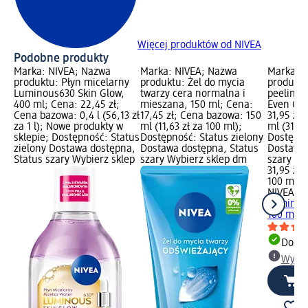
Więcej produktów od NIVEA
Podobne produkty
Marka: NIVEA; Nazwa
Marka: NIVEA; Nazwa
Marka: 
produktu: Płyn micelarny
produktu: Żel do mycia
produkt
Luminous630 Skin Glow,
twarzy cera normalna i
peeling
400 ml; Cena: 22,45 zł;
mieszana, 150 ml; Cena:
Even Glo
Cena bazowa: 0,4 l (56,13 zł
17,45 zł; Cena bazowa: 150
31,95 zł
za 1 l); Nowe produkty w
ml (11,63 zł za 100 ml);
ml (31,95
sklepie; Dostępność: Status
Dostępność: Status zielony
Dostępno
zielony Dostawa dostępna,
Dostawa dostępna, Status
Dostawa 
Status szary Wybierz sklep
szary Wybierz sklep dm
szary Wy
31,95 zł
100 ml (3
NIVEA
Se
Luminou
100 ml
Dosta
Wybie