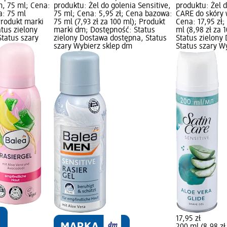
m, 75 ml; Cena:
produktu: Żel do golenia Sensitive,
produktu: Żel 
a: 75 ml
75 ml; Cena: 5,95 zł; Cena bazowa:
CARE do skóry 
 Produkt marki
75 ml (7,93 zł za 100 ml); Produkt
Cena: 17,95 zł
tus zielony
marki dm; Dostępność: Status
ml (8,98 zł za 
tatus szary
zielony Dostawa dostępna, Status
Status zielony
szary Wybierz sklep dm
Status szary W
17,95 zł
200 ml (8,98 zł