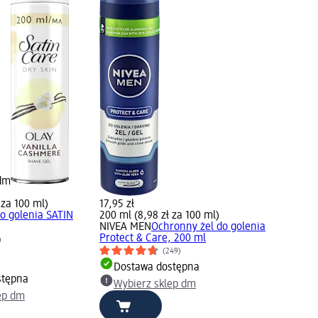
 dm
 za 100 ml)
17,95 zł
do golenia SATIN
200 ml (8,98 zł za 100 ml)
NIVEA MEN
Ochronny żel do golenia
Protect & Care, 200 ml
)
(249)
Dostawa dostępna
stępna
Wybierz sklep dm
ep dm