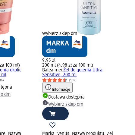
Wybierz sklep dm
9,95 zł
 za 100 ml)
200 ml (4,98 zł za 100 ml)
lenia okolic
Balea med
Żel do golenia Ultra
 ml
Sensitive, 200 ml
06)
(109)
stępna
Informacje
ep dm
Dostawa dostępna
Wybierz sklep dm
are; Nazwa
Marka: Venus; Nazwa produktu: Żel