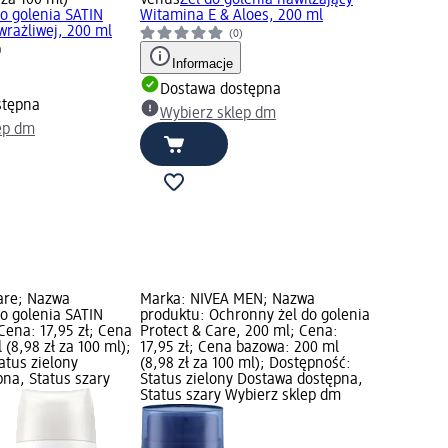
do golenia SATIN
Witamina E & Aloes, 200 ml
wrażliwej, 200 ml
(0)
)
Informacje
Dostawa dostępna
stępna
Wybierz sklep dm
ep dm
are; Nazwa
Marka: NIVEA MEN; Nazwa
do golenia SATIN
produktu: Ochronny żel do golenia
Cena: 17,95 zł; Cena
Protect & Care, 200 ml; Cena:
(8,98 zł za 100 ml);
17,95 zł; Cena bazowa: 200 ml
atus zielony
(8,98 zł za 100 ml); Dostępność:
na, Status szary
Status zielony Dostawa dostępna,
Status szary Wybierz sklep dm