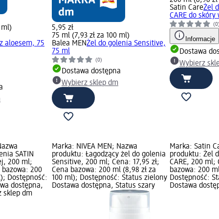
Satin Care
Żel 
CARE do skóry 
(0
 ml)
5,95 zł
75 ml (7,93 zł za 100 ml)
Informacje
 z aloesem, 75
Balea MEN
Żel do golenia Sensitive,
75 ml
Dostawa do
(0)
Wybierz skl
Dostawa dostępna
Wybierz sklep dm
a
m
 Nazwa
Marka: NIVEA MEN; Nazwa
Marka: Satin C
lenia SATIN
produktu: Łagodzący żel do golenia
produktu: Żel 
j, 200 ml;
Sensitive, 200 ml; Cena: 17,95 zł;
CARE, 200 ml; 
a bazowa: 200
Cena bazowa: 200 ml (8,98 zł za
bazowa: 200 ml 
l); Dostępność:
100 ml); Dostępność: Status zielony
Dostępność: St
awa dostępna,
Dostawa dostępna, Status szary
Dostawa dostęp
z sklep dm