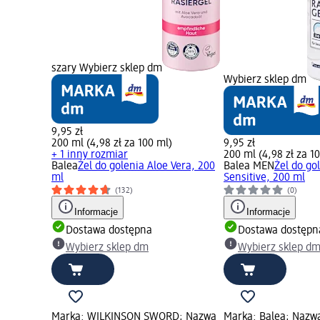
szary Wybierz sklep dm
Wybierz sklep dm
9,95 zł
200 ml (4,98 zł za 100 ml)
9,95 zł
+ 1 inny rozmiar
200 ml (4,98 zł za 1
Balea
Żel do golenia Aloe Vera, 200
Balea MEN
Żel do go
ml
Sensitive, 200 ml
(132)
(0)
Informacje
Informacje
Dostawa dostępna
Dostawa dostępn
Wybierz sklep dm
Wybierz sklep d
Marka: WILKINSON SWORD; Nazwa
Marka: Balea; Nazwa