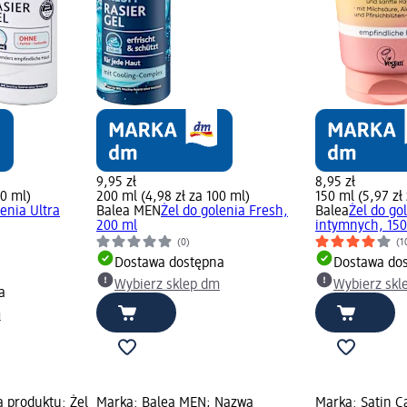
9,95 zł
8,95 zł
00 ml)
200 ml (4,98 zł za 100 ml)
150 ml (5,97 zł
lenia Ultra
Balea MEN
Żel do golenia Fresh,
Balea
Żel do go
200 ml
intymnych, 150
(0)
(1
Dostawa dostępna
Dostawa do
Wybierz sklep dm
Wybierz skl
a
m
 produktu: Żel
Marka: Balea MEN; Nazwa
Marka: Satin C