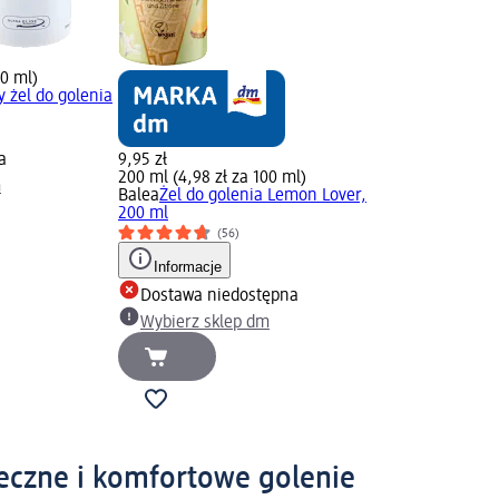
00 ml)
 żel do golenia
a
9,95 zł
200 ml (4,98 zł za 100 ml)
m
Balea
Żel do golenia Lemon Lover,
200 ml
(56)
Informacje
Dostawa niedostępna
Wybierz sklep dm
ieczne i komfortowe golenie