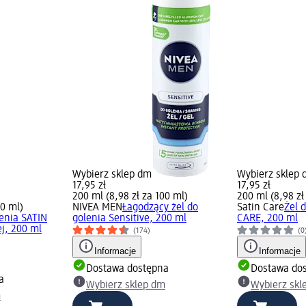
Wybierz sklep dm
Wybierz sklep
17,95 zł
17,95 zł
200 ml (8,98 zł za 100 ml)
200 ml (8,98 zł
00 ml)
NIVEA MEN
Łagodzący żel do
Satin Care
Żel 
lenia SATIN
golenia Sensitive, 200 ml
CARE, 200 ml
j, 200 ml
(174)
(0
Informacje
Informacje
Dostawa dostępna
Dostawa do
a
Wybierz sklep dm
Wybierz skl
m