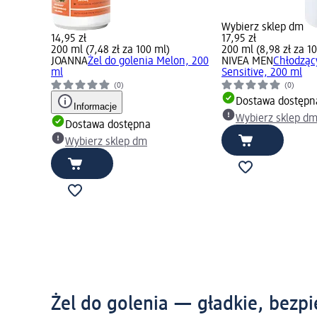
Wybierz sklep dm
14,95 zł
17,95 zł
200 ml (7,48 zł za 100 ml)
200 ml (8,98 zł za 1
JOANNA
Żel do golenia Melon, 200
NIVEA MEN
Chłodzący
ml
Sensitive, 200 ml
(0)
(0)
Dostawa dostępn
Informacje
Wybierz sklep d
Dostawa dostępna
Wybierz sklep dm
Żel do golenia — gładkie, bezp