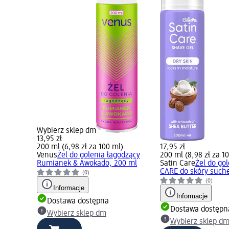
Wybierz sklep dm
13,95 zł
200 ml (6,98 zł za 100 ml)
17,95 zł
Venus
Żel do golenia łagodzący
200 ml (8,98 zł za 1
Rumianek & Awokado, 200 ml
Satin Care
Żel do go
CARE do skóry suche
(0)
(0)
Informacje
Informacje
Dostawa dostępna
Dostawa dostępn
Wybierz sklep dm
Wybierz sklep d