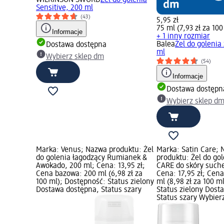
Sensitive, 200 ml
(43)
5,95 zł
75 ml (7,93 zł za 100
Informacje
+ 1 inny rozmiar
Balea
Żel do golenia
Dostawa dostępna
ml
Wybierz sklep dm
(54)
Informacje
Dostawa dostępn
Wybierz sklep d
Marka: Venus; Nazwa produktu: Żel
Marka: Satin Care;
do golenia łagodzący Rumianek &
produktu: Żel do go
Awokado, 200 ml; Cena: 13,95 zł;
CARE do skóry suche
Cena bazowa: 200 ml (6,98 zł za
Cena: 17,95 zł; Cen
100 ml); Dostępność: Status zielony
ml (8,98 zł za 100 m
Dostawa dostępna, Status szary
Status zielony Dost
Status szary Wybier