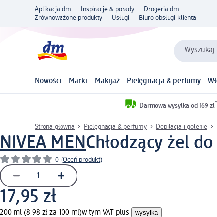
Aplikacja dm
Inspiracje & porady
Drogeria dm
Zrównoważone produkty
Usługi
Biuro obsługi klienta
Wyszukaj 
Nowości
Marki
Makijaż
Pielęgnacja & perfumy
Wł
*
Darmowa wysyłka od 169 zł
Strona główna
Pielęgnacja & perfumy
Depilacja i golenie
NIVEA MEN
Chłodzący żel do 
0
(
Oceń produkt
)
17,95 zł
200 ml (8,98 zł za 100 ml)
w tym VAT plus
wysyłka