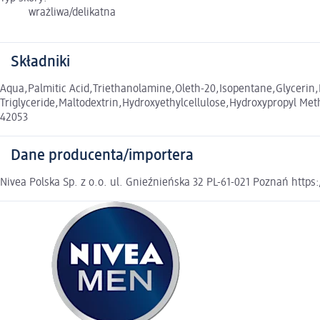
wrażliwa/delikatna
Składniki
Aqua,Palmitic Acid,Triethanolamine,Oleth-20,Isopentane,Glycerin,I
Triglyceride,Maltodextrin,Hydroxyethylcellulose,Hydroxypropyl Me
42053
Dane producenta/importera
Nivea Polska Sp. z o.o. ul. Gnieźnieńska 32 PL-61-021 Poznań https