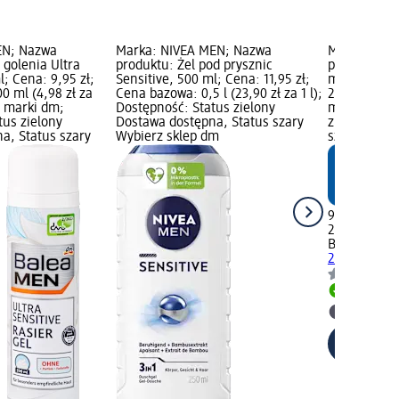
EN; Nazwa
Marka: NIVEA MEN; Nazwa
Marka: Bal
 golenia Ultra
produktu: Żel pod prysznic
produktu: Ż
l; Cena: 9,95 zł;
Sensitive, 500 ml; Cena: 11,95 zł;
ml; Cena: 9
0 ml (4,98 zł za
Cena bazowa: 0,5 l (23,90 zł za 1 l);
200 ml (4,98
t marki dm;
Dostępność: Status zielony
marki dm; D
tus zielony
Dostawa dostępna, Status szary
zielony Dos
a, Status szary
Wybierz sklep dm
szary Wybie
9,95 zł
200 ml (4,98
Balea MEN
Ż
200 ml
Dostawa
Wybierz 