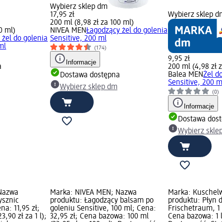
Wybierz sklep dm
17,95 zł
Wybierz sklep d
200 ml (8,98 zł za 100 ml)
0 ml)
NIVEA MEN
Łagodzący żel do golenia
żel do golenia
Sensitive, 200 ml
ml
(174)
9,95 zł
Informacje
a
200 ml (4,98 zł 
Balea MEN
Żel d
Dostawa dostępna
Sensitive, 200 m
Wybierz sklep dm
(0)
Informacje
Dostawa dos
Wybierz skle
Nazwa
Marka: NIVEA MEN; Nazwa
Marka: Kuschel
ysznic
produktu: Łagodzący balsam po
produktu: Płyn 
na: 11,95 zł;
goleniu Sensitive, 100 ml; Cena:
Frischetraum, 1 
3,90 zł za 1 l);
32,95 zł; Cena bazowa: 100 ml
Cena bazowa: 1 l 