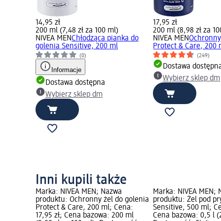
14,95 zł
17,95 zł
200 ml (7,48 zł za 100 ml)
200 ml (8,98 zł za 10
NIVEA MEN
Chłodząca pianka do
NIVEA MEN
Ochronny 
golenia Sensitive, 200 ml
Protect & Care, 200 
(0)
(249)
Dostawa dostępn
Informacje
Wybierz sklep dm
Dostawa dostępna
Wybierz sklep dm
Inni kupili także
Marka: NIVEA MEN; Nazwa
Marka: NIVEA MEN; 
produktu: Ochronny żel do golenia
produktu: Żel pod pr
Protect & Care, 200 ml; Cena:
Sensitive, 500 ml; Ce
17,95 zł; Cena bazowa: 200 ml
Cena bazowa: 0,5 l (2