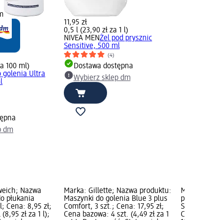
m
11,95 zł
0,5 l (23,90 zł za 1 l)
NIVEA MEN
Żel pod prysznic
Sensitive, 500 ml
(4)
za 100 ml)
Dostawa dostępna
o golenia Ultra
Wybierz sklep dm
l
tępna
p dm
weich; Nazwa
Marka: Gillette; Nazwa produktu:
Marka: NIV
do płukania
Maszynki do golenia Blue 3 plus
produktu: Ł
l; Cena: 8,95 zł;
Comfort, 3 szt.; Cena: 17,95 zł;
Sensitive, 2
(8,95 zł za 1 l);
Cena bazowa: 4 szt. (4,49 zł za 1
Cena bazowa