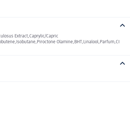
ulosus Extract,Caprylic/Capric
isobutene,Isobutane,Piroctone Olamine,BHT,Linalool,Parfum,CI