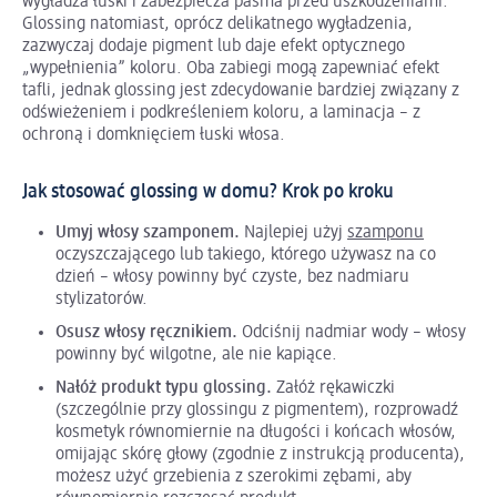
wygładza łuski i zabezpiecza pasma przed uszkodzeniami.
Glossing natomiast, oprócz delikatnego wygładzenia,
zazwyczaj dodaje pigment lub daje efekt optycznego
„wypełnienia” koloru. Oba zabiegi mogą zapewniać efekt
tafli, jednak glossing jest zdecydowanie bardziej związany z
odświeżeniem i podkreśleniem koloru, a laminacja – z
ochroną i domknięciem łuski włosa.
Jak stosować glossing w domu? Krok po kroku
Umyj włosy szamponem.
Najlepiej użyj
szamponu
oczyszczającego lub takiego, którego używasz na co
dzień – włosy powinny być czyste, bez nadmiaru
stylizatorów.
Osusz włosy ręcznikiem.
Odciśnij nadmiar wody – włosy
powinny być wilgotne, ale nie kapiące.
Nałóż produkt typu glossing.
Załóż rękawiczki
(szczególnie przy glossingu z pigmentem), rozprowadź
kosmetyk równomiernie na długości i końcach włosów,
omijając skórę głowy (zgodnie z instrukcją producenta),
możesz użyć grzebienia z szerokimi zębami, aby