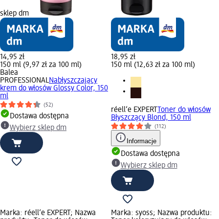
sklep dm
14,95 zł
18,95 zł
150 ml (9,97 zł za 100 ml)
150 ml (12,63 zł za 100 ml)
Balea
PROFESSIONAL
Nabłyszczający
krem do włosów Glossy Color, 150
ml
(52)
réell‘e EXPERT
Toner do włosów
Dostawa dostępna
Błyszczący Blond, 150 ml
(112)
Wybierz sklep dm
Informacje
Dostawa dostępna
Wybierz sklep dm
Marka: réell‘e EXPERT; Nazwa
Marka: syoss; Nazwa produktu: