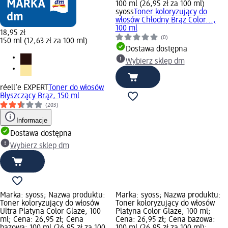
100 ml (26,95 zł za 100 ml)
syoss
Toner koloryzujący do
włosów Chłodny Brąz Color...,
100 ml
18,95 zł
(0)
150 ml (12,63 zł za 100 ml)
Dostawa dostępna
Wybierz sklep dm
réell‘e EXPERT
Toner do włosów
Błyszczący Brąz, 150 ml
(203)
Informacje
Dostawa dostępna
Wybierz sklep dm
Marka: syoss; Nazwa produktu:
Marka: syoss; Nazwa produktu:
Toner koloryzujący do włosów
Toner koloryzujący do włosów
Ultra Platyna Color Glaze, 100
Platyna Color Glaze, 100 ml;
ml; Cena: 26,95 zł; Cena
Cena: 26,95 zł; Cena bazowa:
bazowa: 100 ml (26,95 zł za 100
100 ml (26,95 zł za 100 ml);