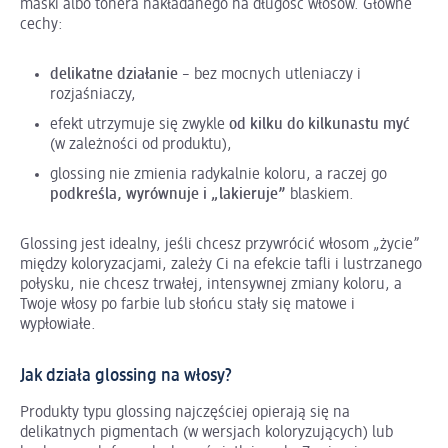
maski albo tonera nakładanego na długość włosów. Główne
cechy:
delikatne działanie
– bez mocnych utleniaczy i
rozjaśniaczy,
efekt utrzymuje się zwykle
od kilku do kilkunastu myć
(w zależności od produktu),
glossing nie zmienia radykalnie koloru, a raczej go
podkreśla, wyrównuje i „lakieruje”
blaskiem.
Glossing jest idealny, jeśli chcesz przywrócić włosom „życie”
między koloryzacjami, zależy Ci na efekcie tafli i lustrzanego
połysku, nie chcesz trwałej, intensywnej zmiany koloru, a
Twoje włosy po farbie lub słońcu stały się matowe i
wypłowiałe.
Jak działa glossing na włosy?
Produkty typu glossing najczęściej opierają się na
delikatnych pigmentach (w wersjach koloryzujących) lub