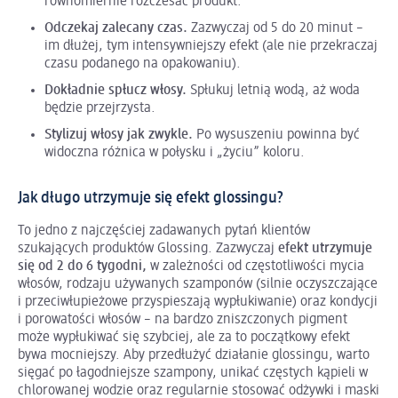
równomiernie rozczesać produkt.
Odczekaj zalecany czas.
Zazwyczaj od 5 do 20 minut –
im dłużej, tym intensywniejszy efekt (ale nie przekraczaj
czasu podanego na opakowaniu).
Dokładnie spłucz włosy.
Spłukuj letnią wodą, aż woda
będzie przejrzysta.
Stylizuj włosy jak zwykle.
Po wysuszeniu powinna być
widoczna różnica w połysku i „życiu” koloru.
Jak długo utrzymuje się efekt glossingu?
To jedno z najczęściej zadawanych pytań klientów
szukających produktów Glossing. Zazwyczaj
efekt utrzymuje
się od 2 do 6 tygodni,
w zależności od częstotliwości mycia
włosów, rodzaju używanych szamponów (silnie oczyszczające
i przeciwłupieżowe przyspieszają wypłukiwanie) oraz kondycji
i porowatości włosów – na bardzo zniszczonych pigment
może wypłukiwać się szybciej, ale za to początkowy efekt
bywa mocniejszy. Aby przedłużyć działanie glossingu, warto
sięgać po łagodniejsze szampony, unikać częstych kąpieli w
chlorowanej wodzie oraz regularnie stosować odżywki i maski