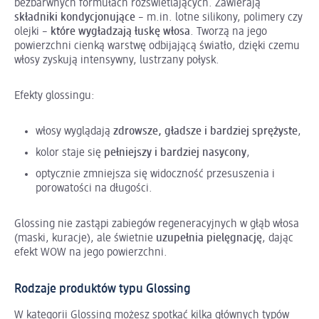
bezbarwnych formułach rozświetlających. Zawierają
składniki kondycjonujące
– m.in. lotne silikony, polimery czy
olejki –
które wygładzają łuskę włosa
. Tworzą na jego
powierzchni cienką warstwę odbijającą światło, dzięki czemu
włosy zyskują intensywny, lustrzany połysk.
Efekty glossingu:
włosy wyglądają
zdrowsze, gładsze i bardziej sprężyste
,
kolor staje się
pełniejszy i bardziej nasycony
,
optycznie zmniejsza się widoczność przesuszenia i
porowatości na długości.
Glossing nie zastąpi zabiegów regeneracyjnych w głąb włosa
(maski, kuracje), ale świetnie
uzupełnia pielęgnację
, dając
efekt WOW na jego powierzchni.
Rodzaje produktów typu Glossing
W kategorii Glossing możesz spotkać kilka głównych typów