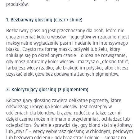
produktów:
1. Bezbarwny glossing (clear / shine)
Bezbarwny glossing jest przeznaczony dla osób, które nie
chcą zmieniać koloru włosów – jego głównym zadaniem jest
maksymalne wygładzenie pasm i nadanie im intensywnego
blasku. Często ma formę maski, odżywki lub żelu, który
spłukuje się po określonym czasie. To idealne rozwiązanie,
gdy masz naturalny kolor włosów i marzysz o „efekcie tafli”,
farbujesz włosy rzadko, ale brakuje im połysku, albo chcesz
uzyskać efekt glow bez dodawania żadnych pigmentów.
2. Koloryzujący glossing (z pigmentem)
Koloryzujący glossing zawiera delikatne pigmenty, które
odświeżają i korygują kolor włosów. Jest dostępny w
odcieniach dla blondów, brązów, rudości, a także czerni,
dzięki czemu może minimalnie przyciemniać, ochładzać lub
ocieplać ton. Świetnie sprawdzi się, gdy blond stał się żółtawy
lub „mysi” – wtedy wybierasz glossing w chłodnym, perłowym
lub beżowym odcieniu; gdy brąz stracił głębię – sięgasz po