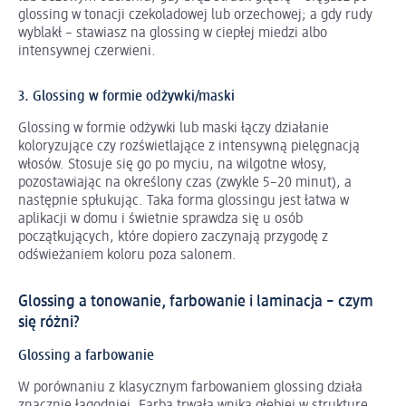
glossing w tonacji czekoladowej lub orzechowej; a gdy rudy
wyblakł – stawiasz na glossing w ciepłej miedzi albo
intensywnej czerwieni.
3. Glossing w formie odżywki/maski
Glossing w formie odżywki lub maski łączy działanie
koloryzujące czy rozświetlające z intensywną pielęgnacją
włosów. Stosuje się go po myciu, na wilgotne włosy,
pozostawiając na określony czas (zwykle 5–20 minut), a
następnie spłukując. Taka forma glossingu jest łatwa w
aplikacji w domu i świetnie sprawdza się u osób
początkujących, które dopiero zaczynają przygodę z
odświeżaniem koloru poza salonem.
Glossing a tonowanie, farbowanie i laminacja – czym
się różni?
Glossing a farbowanie
W porównaniu z klasycznym farbowaniem glossing działa
znacznie łagodniej.
Farba trwała
wnika głębiej w strukturę