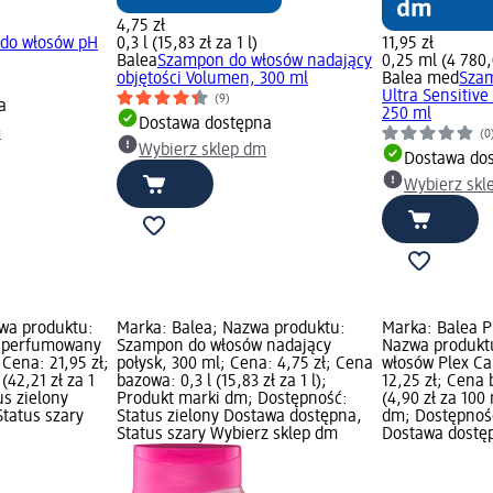
4,75 zł
do włosów pH
0,3 l (15,83 zł za 1 l)
11,95 zł
Balea
Szampon do włosów nadający
0,25 ml (4 780,
objętości Volumen, 300 ml
Balea med
Sza
Ultra Sensitive
(9)
a
250 ml
Dostawa dostępna
m
(0
Wybierz sklep dm
Dostawa do
Wybierz skl
wa produktu:
Marka: Balea; Nazwa produktu:
Marka: Balea 
 perfumowany
Szampon do włosów nadający
Nazwa produkt
Cena: 21,95 zł;
połysk, 300 ml; Cena: 4,75 zł; Cena
włosów Plex Ca
(42,21 zł za 1
bazowa: 0,3 l (15,83 zł za 1 l);
12,25 zł; Cena
us zielony
Produkt marki dm; Dostępność:
(4,90 zł za 100
tatus szary
Status zielony Dostawa dostępna,
dm; Dostępność
Status szary Wybierz sklep dm
Dostawa dostęp