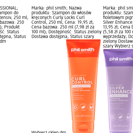
ESSIONAL;
Marka: phil smith; Nazwa
Marka: phil sm
zampon do
produktu: Szampon do włosów
produktu: Sza
tensiv, 250 ml;
kręconych Curly Locks Curl
fioletowym pi
 bazowa: 250
Control, 250 ml; Cena: 19,95 zł;
Silver Enhance
l); Produkt
Cena bazowa: 250 ml (7,98 zł za
13,95 zł; Cena
ść: Status
100 ml); Dostępność: Status zielony
(5,58 zł za 100
tępna, Status
Dostawa dostępna, Status szary
wyprzedaży; Do
 dm
zielony Dostaw
szary Wybierz 
Wybierz sklep dm