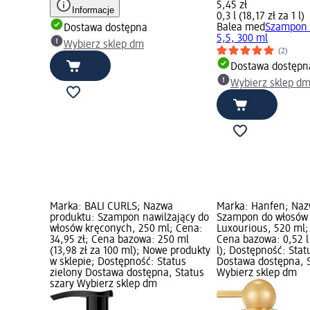
5,45 zł
Informacje
0,3 l (18,17 zł za 1 l)
Balea med
Szampon 
Dostawa dostępna
5,5, 300 ml
Wybierz sklep dm
(2)
Dostawa dostępn
Wybierz sklep d
Marka: BALI CURLS; Nazwa
Marka: Hanfen; Naz
produktu: Szampon nawilżający do
Szampon do włosów
włosów kręconych, 250 ml; Cena:
Luxourious, 520 ml; 
34,95 zł; Cena bazowa: 250 ml
Cena bazowa: 0,52 l 
(13,98 zł za 100 ml); Nowe produkty
l); Dostępność: Stat
w sklepie; Dostępność: Status
Dostawa dostępna, S
zielony Dostawa dostępna, Status
Wybierz sklep dm
szary Wybierz sklep dm