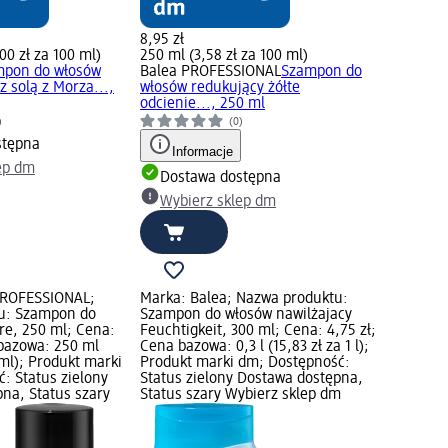
8,95 zł
00 zł za 100 ml)
250 ml (3,58 zł za 100 ml)
mpon do włosów
Balea PROFESSIONAL
Szampon do
 z solą z Morza...,
włosów redukujący żółte
odcienie..., 250 ml
)
(0)
stępna
Informacje
ep dm
Dostawa dostępna
Wybierz sklep dm
PROFESSIONAL;
Marka: Balea; Nazwa produktu:
u: Szampon do
Szampon do włosów nawilżajacy
re, 250 ml; Cena:
Feuchtigkeit, 300 ml; Cena: 4,75 zł;
 bazowa: 250 ml
Cena bazowa: 0,3 l (15,83 zł za 1 l);
 ml); Produkt marki
Produkt marki dm; Dostępność:
: Status zielony
Status zielony Dostawa dostępna,
na, Status szary
Status szary Wybierz sklep dm