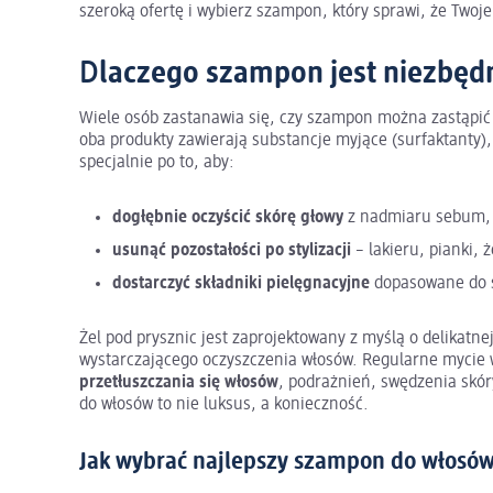
szeroką ofertę i wybierz szampon, który sprawi, że Twoj
D
laczego szampon jest niezbędn
Wiele osób zastanawia się, czy szampon można zastąpić
oba produkty zawierają substancje myjące (surfaktanty)
specjalnie po to, aby:
dogłębnie oczyścić skórę głowy
z nadmiaru sebum, 
usunąć pozostałości po stylizacji
– lakieru, pianki,
dostarczyć składniki pielęgnacyjne
dopasowane do st
Żel pod prysznic jest zaprojektowany z myślą o delikatnej
wystarczającego oczyszczenia włosów. Regularne mycie
przetłuszczania się włosów
, podrażnień, swędzenia skór
do włosów to nie luksus, a konieczność.
Jak wybrać najlepszy szampon do włosó