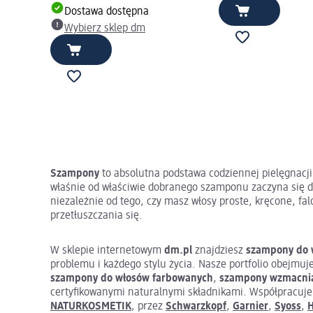
Dostawa dostępna
Wybierz sklep dm
Szampony
to absolutna podstawa codziennej pielęgnacji 
właśnie od właściwie dobranego szamponu zaczyna się d
niezależnie od tego, czy masz włosy proste, kręcone, fa
przetłuszczania się.
W sklepie internetowym
dm.pl
znajdziesz
szampony do 
problemu i każdego stylu życia. Nasze portfolio obejmuj
szampony do włosów farbowanych
,
szampony wzmacni
certyfikowanymi naturalnymi składnikami. Współpracuj
NATURKOSMETIK
, przez
Schwarzkopf
,
Garnier
,
Syoss
,
H