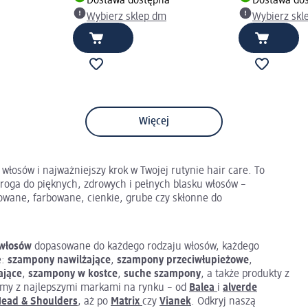
Dostawa dostępna
Dostawa do
Wybierz sklep dm
Wybierz skl
Więcej
włosów i najważniejszy krok w Twojej rutynie hair care. To
roga do pięknych, zdrowych i pełnych blasku włosów –
lowane, farbowane, cienkie, grube czy skłonne do
włosów
dopasowane do każdego rodzaju włosów, każdego
e:
szampony nawilżające
,
szampony przeciwłupieżowe
,
ające
,
szampony w kostce
,
suche szampony
, a także produkty z
emy z najlepszymi markami na rynku – od
Balea
i
alverde
ead & Shoulders
, aż po
Matrix
czy
Vianek
. Odkryj naszą