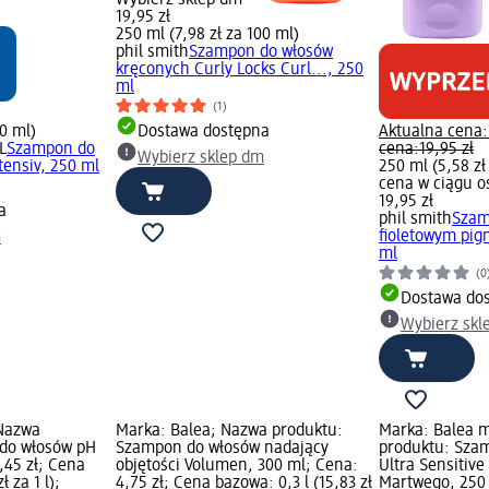
19,95 zł
250 ml (7,98 zł za 100 ml)
phil smith
Szampon do włosów
kręconych Curly Locks Curl..., 250
ml
(1)
00 ml)
Dostawa dostępna
Aktualna cena:
L
Szampon do
cena:
19,95 zł
Wybierz sklep dm
tensiv, 250 ml
250 ml (5,58 zł
cena w ciągu o
19,95 zł
a
phil smith
Szam
fioletowym pig
m
ml
(0
Dostawa do
Wybierz skl
Nazwa
Marka: Balea; Nazwa produktu:
Marka: Balea 
do włosów pH
Szampon do włosów nadający
produktu: Sza
,45 zł; Cena
objętości Volumen, 300 ml; Cena:
Ultra Sensitive
ł za 1 l);
4,75 zł; Cena bazowa: 0,3 l (15,83 zł
Martwego, 250 