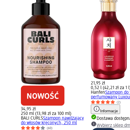
21,95 zł
0,52 l (42,21 zł za 1 l
Hanfen
Szampon do 
perfumowany Luxour
(2)
34,95 zł
Informacje
250 ml (13,98 zł za 100 ml)
BALI CURLS
Szampon nawilżający
Dostawa dostępn
do włosów kręconych, 250 ml
Wybierz sklep d
(60)