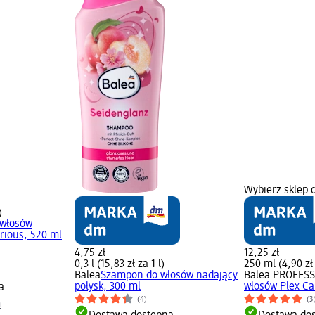
Wybierz sklep
)
włosów
ious, 520 ml
4,75 zł
12,25 zł
0,3 l (15,83 zł za 1 l)
250 ml (4,90 zł
Balea
Szampon do włosów nadający
Balea PROFES
połysk, 300 ml
włosów Plex Ca
a
(4)
(3
m