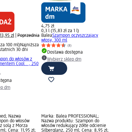
4,75 zł
0,3 l (15,83 zł za 1 l)
13,95 zł
|
Poprzednia
Balea
Szampon oczyszczający
włosy, 300 ml
 za 100 ml)
Najniższa
(8)
statnich 30 dni
Dostawa dostępna
pon do włosów z
Wybierz sklep dm
mentem Cool..., 250
)
stępna
ep dm
med; Nazwa
Marka: Balea PROFESSIONAL;
mpon do włosów
Nazwa produktu: Szampon do
 z solą z Morza
włosów redukujący żółte odcienie
ml; Cena: 11,95 zł;
Silberglanz, 250 ml; Cena: 8,95 zł;