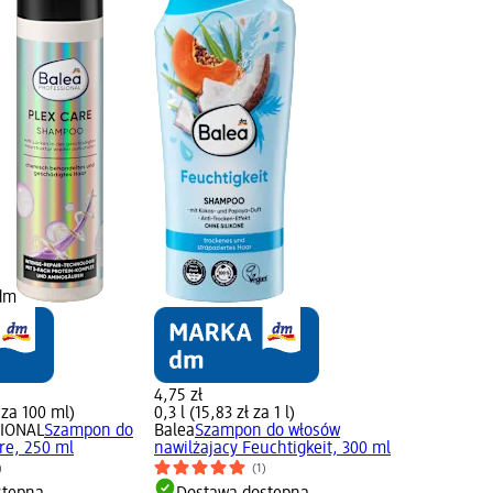
 dm
4,75 zł
 za 100 ml)
0,3 l (15,83 zł za 1 l)
SIONAL
Szampon do
Balea
Szampon do włosów
re, 250 ml
nawilżajacy Feuchtigkeit, 300 ml
)
(1)