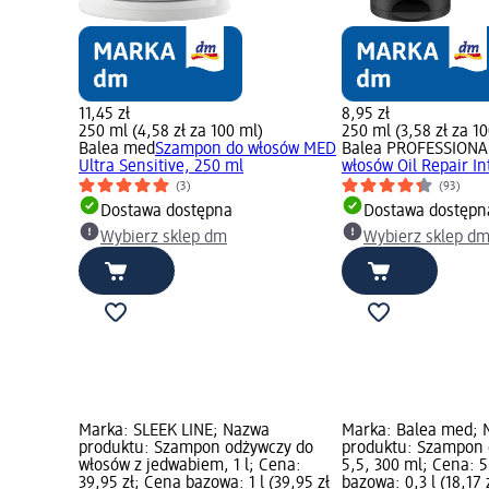
11,45 zł
8,95 zł
250 ml (4,58 zł za 100 ml)
250 ml (3,58 zł za 1
Balea med
Szampon do włosów MED
Balea PROFESSIONA
Ultra Sensitive, 250 ml
włosów Oil Repair In
(3)
(93)
Dostawa dostępna
Dostawa dostępn
Wybierz sklep dm
Wybierz sklep d
Marka: SLEEK LINE; Nazwa
Marka: Balea med; 
produktu: Szampon odżywczy do
produktu: Szampon 
włosów z jedwabiem, 1 l; Cena:
5,5, 300 ml; Cena: 5
39,95 zł; Cena bazowa: 1 l (39,95 zł
bazowa: 0,3 l (18,17 z