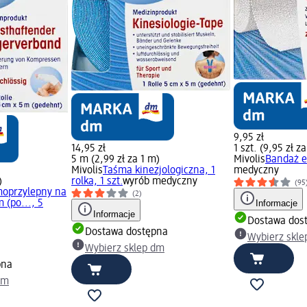
9,95 zł
14,95 zł
1 szt. (9,95 zł za
5 m (2,99 zł za 1 m)
Mivolis
Bandaż el
Mivolis
Taśma kinezjologiczna, 1
medyczny
)
rolka, 1 szt.
wyrób medyczny
(95
oprzylepny na
(2)
 (po..., 5
Informacje
Informacje
Dostawa dos
Dostawa dostępna
Wybierz skle
Wybierz sklep dm
pna
dm