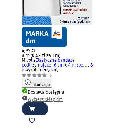
4,95 zł
8 m (0,62 zł za 1 m)
Mivolis
Elastyczne bandaże
podtrzymujące, 6 cm x 4 m (po..., 8
m
wyrób medyczny
(0)
Informacje
Dostawa dostępna
Wybierz sklep dm