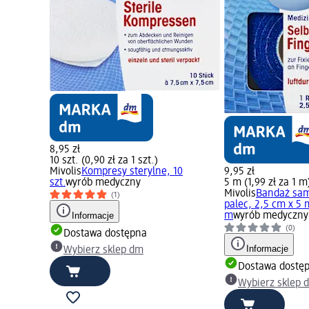
8,95 zł
10 szt. (0,90 zł za 1 szt.)
Mivolis
Kompresy sterylne, 10
9,95 zł
szt.
wyrób medyczny
5 m (1,99 zł za 1 m
Mivolis
Bandaż sam
(1)
palec, 2,5 cm x 5 m
Informacje
m
wyrób medyczny
(0)
Dostawa dostępna
Informacje
Wybierz sklep dm
Dostawa dostę
Wybierz sklep 