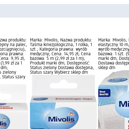
azwa produktu:
Marka: Mivolis; Nazwa produktu:
Marka: Mivolis;
epny na palec,
Taśma kinezjologiczna, 1 rolka, 1
elastyczny 10 m,
ozciągnięciu),
szt.; Kategoria prawna: wyrób
wyrób medyczny;
goria prawna:
medyczny; Cena: 14,95 zł; Cena
bazowa: 1 szt. (9
ena: 9,95 zł;
bazowa: 5 m (2,99 zł za 1 m);
marki dm; Dostę
1,99 zł za 1
Produkt marki dm; Dostępność:
Dostawa dostępn
 dm;
Status zielony Dostawa dostępna,
sklep dm
s zielony
Status szary Wybierz sklep dm
 Status szary