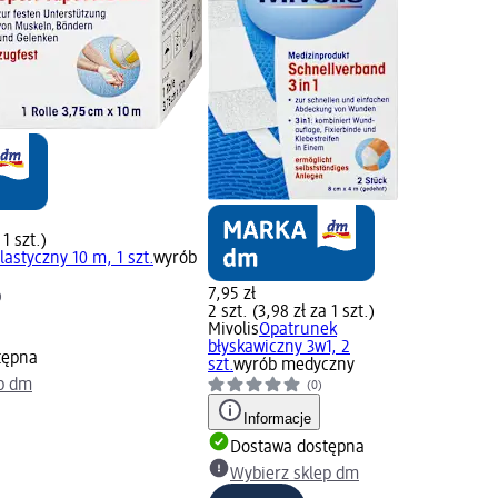
 1 szt.)
astyczny 10 m, 1 szt.
wyrób
7,95 zł
)
2 szt. (3,98 zł za 1 szt.)
Mivolis
Opatrunek
błyskawiczny 3w1, 2
tępna
szt.
wyrób medyczny
p dm
(0)
Informacje
Dostawa dostępna
Wybierz sklep dm