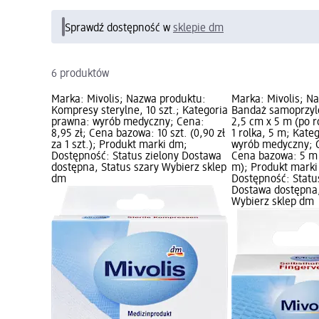
Sprawdź dostępność w
sklepie dm
6 produktów
Marka: Mivolis; Nazwa produktu:
Marka: Mivolis; N
Kompresy sterylne, 10 szt.; Kategoria
Bandaż samoprzyl
prawna: wyrób medyczny; Cena:
2,5 cm x 5 m (po r
8,95 zł; Cena bazowa: 10 szt. (0,90 zł
1 rolka, 5 m; Kate
za 1 szt.); Produkt marki dm;
wyrób medyczny; C
Dostępność: Status zielony Dostawa
Cena bazowa: 5 m (
dostępna, Status szary Wybierz sklep
m); Produkt marki
dm
Dostępność: Statu
Dostawa dostępna,
Wybierz sklep dm