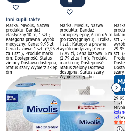
Inni kupili także
Marka: Mivolis; Nazwa
Marka: Mivolis; Nazwa
Marka: M
produktu: Bandaż
produktu: Bandaż
produktu
elastyczny 10 m, 1 szt.;
samoprzylepny, 6 cm x 5 m
kolanowe
Kategoria prawna: wyrób
(po rozciągnięciu), 1 rolka,
szt.; Ka
medyczny; Cena: 9,95 zł;
1 szt.; Kategoria prawna:
wyrób m
Cena bazowa: 1 szt. (9,95 zł
wyrób medyczny; Cena:
29,95 zł
za 1 szt.); Produkt marki
13,95 zł; Cena bazowa: 5 m
szt. (29,9
dm; Dostępność: Status
(2,79 zł za 1 m); Produkt
Produkt 
zielony Dostawa dostępna,
marki dm; Dostępność:
Dostępno
Status szary Wybierz sklep
Status zielony Dostawa
Dostawa 
dm
dostępna, Status szary
szary Wy
Wybierz sklep dm
29,95 zł
1 szt. (29
Mivolis
O
kolanowe
szt.
wyró