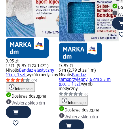
Info
Dosta
Wybie
9,95 zł
1 szt. (9,95 zł za 1 szt.)
13,95 zł
Mivolis
Bandaż elastyczny
5 m (2,79 zł za 1 m)
10 m, 1 szt.
wyrób medyczny
Mivolis
Bandaż
samoprzylepny, 6 cm x 5 m
(95)
(po..., 1 szt.
wyrób
Informacje
medyczny
(0)
Dostawa dostępna
Informacje
Wybierz sklep dm
Dostawa dostępna
Wybierz sklep dm