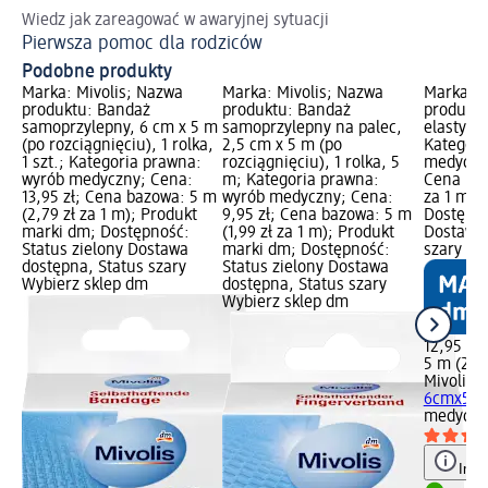
Wiedz jak zareagować w awaryjnej sytuacji
Pierwsza pomoc dla rodziców
Podobne produkty
Marka: Mivolis; Nazwa
Marka: Mivolis; Nazwa
Marka: M
produktu: Bandaż
produktu: Bandaż
produktu
samoprzylepny, 6 cm x 5 m
samoprzylepny na palec,
elastycz
(po rozciągnięciu), 1 rolka,
2,5 cm x 5 m (po
Kategori
1 szt.; Kategoria prawna:
rozciągnięciu), 1 rolka, 5
medyczny
wyrób medyczny; Cena:
m; Kategoria prawna:
Cena baz
13,95 zł; Cena bazowa: 5 m
wyrób medyczny; Cena:
za 1 m);
(2,79 zł za 1 m); Produkt
9,95 zł; Cena bazowa: 5 m
Dostępno
marki dm; Dostępność:
(1,99 zł za 1 m); Produkt
Dostawa 
Status zielony Dostawa
marki dm; Dostępność:
szary Wy
dostępna, Status szary
Status zielony Dostawa
Wybierz sklep dm
dostępna, Status szary
Wybierz sklep dm
12,95 zł
5 m (2,59
Mivolis
B
6cmx5m, 
medyczn
Info