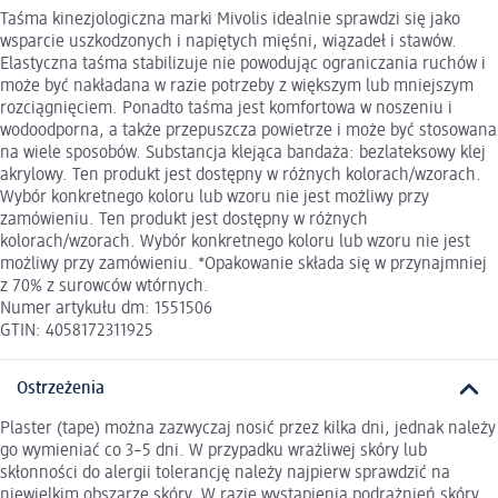
Taśma kinezjologiczna marki Mivolis idealnie sprawdzi się jako
wsparcie uszkodzonych i napiętych mięśni, wiązadeł i stawów.
Elastyczna taśma stabilizuje nie powodując ograniczania ruchów i
może być nakładana w razie potrzeby z większym lub mniejszym
rozciągnięciem. Ponadto taśma jest komfortowa w noszeniu i
wodoodporna, a także przepuszcza powietrze i może być stosowana
na wiele sposobów. Substancja klejąca bandaża: bezlateksowy klej
akrylowy. Ten produkt jest dostępny w różnych kolorach/wzorach.
Wybór konkretnego koloru lub wzoru nie jest możliwy przy
zamówieniu. Ten produkt jest dostępny w różnych
kolorach/wzorach. Wybór konkretnego koloru lub wzoru nie jest
możliwy przy zamówieniu. *Opakowanie składa się w przynajmniej
z 70% z surowców wtórnych.
Numer artykułu dm: 1551506
GTIN: 4058172311925
Ostrzeżenia
Plaster (tape) można zazwyczaj nosić przez kilka dni, jednak należy
go wymieniać co 3–5 dni. W przypadku wrażliwej skóry lub
skłonności do alergii tolerancję należy najpierw sprawdzić na
niewielkim obszarze skóry. W razie wystąpienia podrażnień skóry