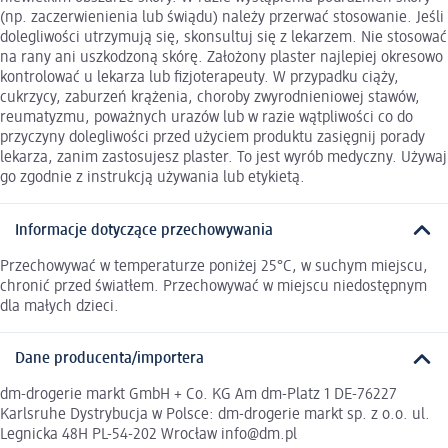
(np. zaczerwienienia lub świądu) należy przerwać stosowanie. Jeśli
dolegliwości utrzymują się, skonsultuj się z lekarzem. Nie stosować
na rany ani uszkodzoną skórę. Założony plaster najlepiej okresowo
kontrolować u lekarza lub fizjoterapeuty. W przypadku ciąży,
cukrzycy, zaburzeń krążenia, choroby zwyrodnieniowej stawów,
reumatyzmu, poważnych urazów lub w razie wątpliwości co do
przyczyny dolegliwości przed użyciem produktu zasięgnij porady
lekarza, zanim zastosujesz plaster. To jest wyrób medyczny. Używaj
go zgodnie z instrukcją używania lub etykietą.
Informacje dotyczące przechowywania
Przechowywać w temperaturze poniżej 25°C, w suchym miejscu,
chronić przed światłem. Przechowywać w miejscu niedostępnym
dla małych dzieci.
Dane producenta/importera
dm-drogerie markt GmbH + Co. KG Am dm-Platz 1 DE-76227
Karlsruhe Dystrybucja w Polsce: dm-drogerie markt sp. z o.o. ul.
Legnicka 48H PL-54-202 Wrocław info@dm.pl