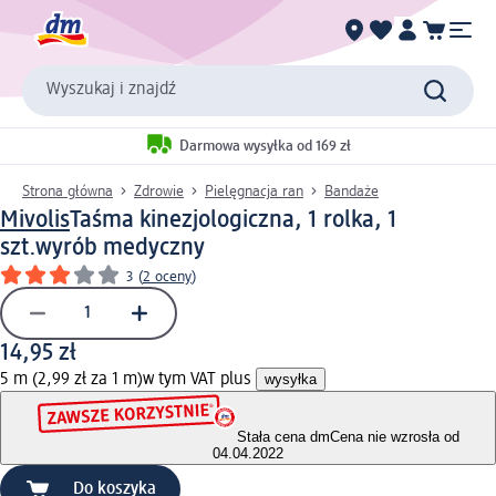
Wyszukaj i znajdź
Darmowa wysyłka od 169 zł
Strona główna
Zdrowie
Pielęgnacja ran
Bandaże
Mivolis
Taśma kinezjologiczna, 1 rolka, 1
szt.
wyrób medyczny
3
(
2 oceny
)
14,95 zł
5 m (2,99 zł za 1 m)
w tym VAT plus
wysyłka
Stała cena dm
Cena nie wzrosła od
04.04.2022
Do koszyka