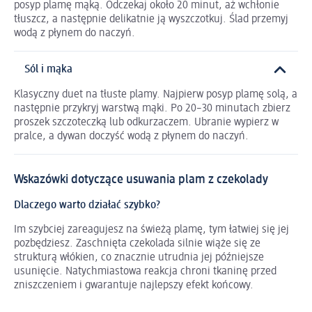
posyp plamę mąką. Odczekaj około 20 minut, aż wchłonie
tłuszcz, a następnie delikatnie ją wyszczotkuj. Ślad przemyj
wodą z płynem do naczyń.
Sól i mąka
Klasyczny duet na tłuste plamy. Najpierw posyp plamę solą, a
następnie przykryj warstwą mąki. Po 20–30 minutach zbierz
proszek szczoteczką lub odkurzaczem. Ubranie wypierz w
pralce, a dywan doczyść wodą z płynem do naczyń.
Wskazówki dotyczące usuwania plam z czekolady
Dlaczego warto działać szybko?
Im szybciej zareagujesz na świeżą plamę, tym łatwiej się jej
pozbędziesz. Zaschnięta czekolada silnie wiąże się ze
strukturą włókien, co znacznie utrudnia jej późniejsze
usunięcie. Natychmiastowa reakcja chroni tkaninę przed
zniszczeniem i gwarantuje najlepszy efekt końcowy.