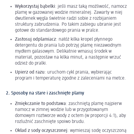
Wykorzystaj bąbelki
: jeśli masz taką możliwość, namocz
plamę w gazowanej wodzie mineralnej. Zawarty w niej
dwutlenek węgla świetnie radzi sobie z rozbijaniem
struktury zabrudzenia. Po takim zabiegu ubranie jest
gotowe do standardowego prania w pralce.
Zastosuj odplamiacz
: nałóż kilka kropel płynnego
detergentu do prania lub potrzyj plamę niezawodnym
mydłem galasowym. Delikatnie wmasuj środek w
materiał, pozostaw na kilka minut, a następnie wrzuć
odzież do pralki.
Upierz od razu
: uruchom cykl prania, wybierając
program i temperaturę zgodne z zaleceniami na metce.
2. Sposoby na stare i zaschnięte plamy
Zmiękczanie to podstawa
: zaschniętą plamę najpierw
namocz w zimnej wodzie lub w przygotowanym
domowym roztworze wody z octem (w proporcji 4:1), aby
rozluźnić zaschnięte spoiwo brudu.
Okład z sody oczyszczonej
: wymieszaj sodę oczyszczoną