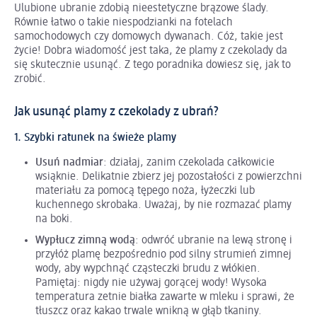
Ulubione ubranie zdobią nieestetyczne brązowe ślady.
Równie łatwo o takie niespodzianki na fotelach
samochodowych czy domowych dywanach. Cóż, takie jest
życie! Dobra wiadomość jest taka, że plamy z czekolady da
się skutecznie usunąć. Z tego poradnika dowiesz się, jak to
zrobić.
Jak usunąć plamy z czekolady z ubrań?
1. Szybki ratunek na świeże plamy
Usuń nadmiar
: działaj, zanim czekolada całkowicie
wsiąknie. Delikatnie zbierz jej pozostałości z powierzchni
materiału za pomocą tępego noża, łyżeczki lub
kuchennego skrobaka. Uważaj, by nie rozmazać plamy
na boki.
Wypłucz zimną wodą
: odwróć ubranie na lewą stronę i
przyłóż plamę bezpośrednio pod silny strumień zimnej
wody, aby wypchnąć cząsteczki brudu z włókien.
Pamiętaj: nigdy nie używaj gorącej wody! Wysoka
temperatura zetnie białka zawarte w mleku i sprawi, że
tłuszcz oraz kakao trwale wnikną w głąb tkaniny.