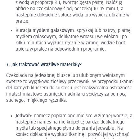
z wodą w proporcji 3:1, tworząc gęstą pastę. Nałóż ją
obficie na czekoladowy ślad, odczekaj 10–15 minut, a
następnie dokładnie spłucz wodą lub wypierz ubranie w
pralce.
Kuracja mydłem galasowym
: spryskaj lub natrzyj plamę
mydłem galasowym, delikatnie wmasuj we włókna i po
kilku minutach wypłucz ręcznie w zimnej wodzie bądź
upierz w pralce na odpowiednim programie.
3. Jak traktować wrażliwe materiały?
Czekolada na jedwabnej bluzce lub ulubionym wełnianym
swetrze to wyjątkowo złośliwy przeciwnik. W przypadku tkanin
delikatnych kluczem do sukcesu jest maksymalna ostrożność
i natychmiastowe usunięcie nadmiaru słodyczy za pomocą
suchego, miękkiego ręcznika.
Jedwab:
namocz poplamione miejsce w zimnej wodzie, a
następnie nanieś na nie kropelkę bardzo delikatnego
mydła lub specjalnego płynu do prania jedwabiu. Na
koniec dokładnie wypłucz tkaninę i pozwól jej wyschnąć