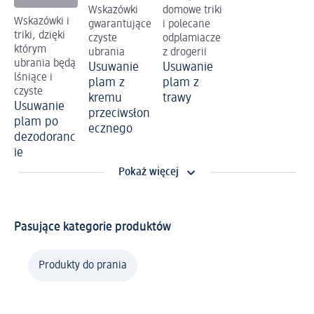
Wskazówki
domowe triki
Wskazówki i
gwarantujące
i polecane
triki, dzięki
czyste
odplamiacze
którym
ubrania
z drogerii
ubrania będą
Usuwanie
Usuwanie
lśniące i
plam z
plam z
czyste
kremu
trawy
Usuwanie
przeciwsłon
plam po
ecznego
dezodoranc
ie
Pokaż więcej
Pasujące kategorie produktów
Produkty do prania