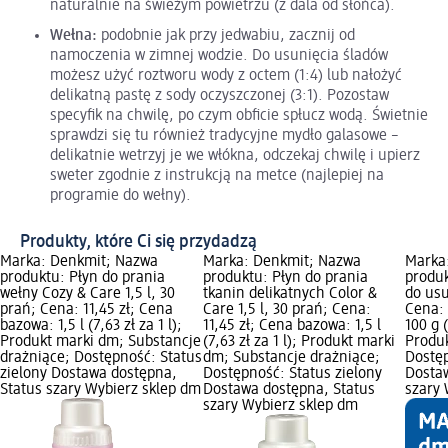
naturalnie na świeżym powietrzu (z dala od słońca).
Wełna:
podobnie jak przy jedwabiu, zacznij od
namoczenia w zimnej wodzie. Do usunięcia śladów
możesz użyć roztworu wody z octem (1:4) lub nałożyć
delikatną pastę z sody oczyszczonej (3:1). Pozostaw
specyfik na chwilę, po czym obficie spłucz wodą. Świetnie
sprawdzi się tu również tradycyjne mydło galasowe –
delikatnie wetrzyj je we włókna, odczekaj chwilę i upierz
sweter zgodnie z instrukcją na metce (najlepiej na
programie do wełny).
Produkty, które Ci się przydadzą
Marka: Denkmit; Nazwa
Marka: Denkmit; Nazwa
Marka
produktu: Płyn do prania
produktu: Płyn do prania
produ
wełny Cozy & Care 1,5 l, 30
tkanin delikatnych Color &
do usu
prań; Cena: 11,45 zł; Cena
Care 1,5 l, 30 prań; Cena:
Cena: 
bazowa: 1,5 l (7,63 zł za 1 l);
11,45 zł; Cena bazowa: 1,5 l
100 g (
Produkt marki dm; Substancje
(7,63 zł za 1 l); Produkt marki
Produ
drażniące; Dostępność: Status
dm; Substancje drażniące;
Dostęp
zielony Dostawa dostępna,
Dostępność: Status zielony
Dosta
Status szary Wybierz sklep dm
Dostawa dostępna, Status
szary 
szary Wybierz sklep dm