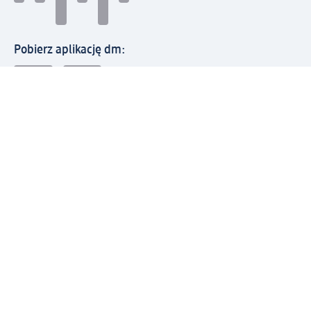
Pobierz aplikację dm:
© 2026 dm-drogerie markt sp. z o.o.
Impressum
Polityka prywatności
Ogólne warunki handlowe
Odstąpienie od umowy w dm
Rozstrzyganie sporów
Zgłaszanie nieprawidłowości
Utylizacja sprzętu elektrycznego
Deklaracja w sprawie dostępności