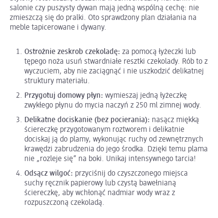
salonie czy puszysty dywan mają jedną wspólną cechę: nie
zmieszczą się do pralki. Oto sprawdzony plan działania na
meble tapicerowane i dywany.
Ostrożnie zeskrob czekoladę:
za pomocą łyżeczki lub
tępego noża usuń stwardniałe resztki czekolady. Rób to z
wyczuciem, aby nie zaciągnąć i nie uszkodzić delikatnej
struktury materiału.
Przygotuj domowy płyn:
wymieszaj jedną łyżeczkę
zwykłego płynu do mycia naczyń z 250 ml zimnej wody.
Delikatne dociskanie (bez pocierania):
nasącz miękką
ściereczkę przygotowanym roztworem i delikatnie
dociskaj ją do plamy, wykonując ruchy od zewnętrznych
krawędzi zabrudzenia do jego środka. Dzięki temu plama
nie „rozleje się” na boki. Unikaj intensywnego tarcia!
Odsącz wilgoć:
przyciśnij do czyszczonego miejsca
suchy ręcznik papierowy lub czystą bawełnianą
ściereczkę, aby wchłonąć nadmiar wody wraz z
rozpuszczoną czekoladą.