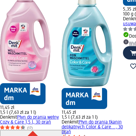
5,35 z
100 g 
Denkm
usuwa
Dos
Wyb
11,45 zł
1,5 l (7,63 zł za 1 l)
11,45 zł
Denkmit
Płyn do prania wełny
1,5 l (7,63 zł za 1 l)
Cozy & Care 1,5 l, 30 prań
Denkmit
Płyn do prania tkanin
delikatnych Color & Care..., 30
(17)
prań