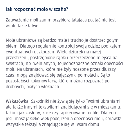
Jak rozpoznać mole w szafie?
Zauważenie moli zanim przybiorą latającą postać nie jest
wcale takie łatwe.
Mole ubraniowe są bardzo małe i trudno je dostrzec gołym
okiem. Dlatego regularnie kontroluj swoją odzież pod kątem
ewentualnych uszkodzeń. Wiele dziurek na małej
przestrzeni, postrzępione rąbki i przerzedzone miejsca na
swetrach, np. wełnianych, to jednoznaczne oznaki obecności
moli. Na ubraniach, które nie były noszone przez dłuższy
czas, mogą znajdować się pajęczynki po molach. Są to
pozostałości kokonów larw, które można rozpoznać po
drobnych, białych włóknach.
Wskazówka
: Szkodniki nie żywią się tylko Twoimi ubraniami,
ale także innymi tekstyliami znajdującymi się w mieszkaniu,
takimi jak zasłony, koce czy tapicerowane meble. Dlatego
jeśli masz jakiekolwiek podejrzenia obecności moli, sprawdź
wszystkie tekstylia znajdujące się w Twoim domu.