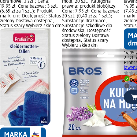
ubraniowe, 3 szt.; Cena:
mole, 20 szt.; Kategoria
lawend
19,95 zł; Cena bazowa: 3 szt.
prawna: produkt biobójczy;
14,95 
(6,65 zł za 1 szt.); Produkt
Cena: 7,95 zł; Cena bazowa:
(7,48 z
marki dm; Dostępność: Status
20 szt. (0,40 zł za 1 szt.);
marki 
zielony Dostawa dostępna,
Substancje drażniące,
zielon
Status szary Wybierz sklep dm
Substancje szkodliwe dla
Status
środowiska; Dostępność:
Status zielony Dostawa
dostępna, Status szary
Wybierz sklep dm
14,95 
2 szt. 
Profis
lawend
Dos
Wyb