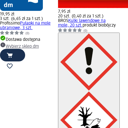
7,95 zł
19,95 zł
20 szt. (0,40 zł za 1 szt.)
3 szt. (6,65 zł za 1 szt.)
BROS
Kulki lawendowe na
Profissimo
Pułapki na mole
mole, 20 szt.
produkt biobójczy
ubraniowe, 3 szt.
(0)
(0)
Dostawa dostępna
Wybierz sklep dm