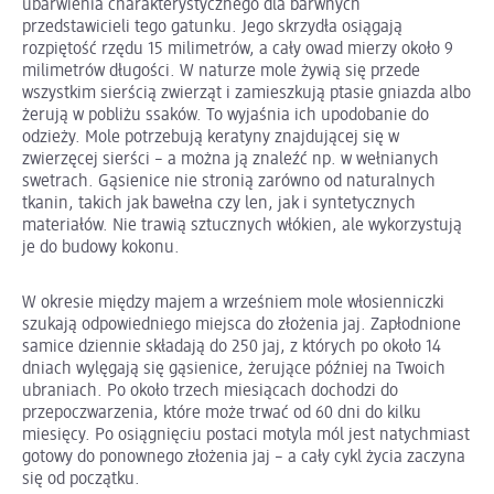
ubarwienia charakterystycznego dla barwnych
przedstawicieli tego gatunku. Jego skrzydła osiągają
rozpiętość rzędu 15 milimetrów, a cały owad mierzy około 9
milimetrów długości. W naturze mole żywią się przede
wszystkim sierścią zwierząt i zamieszkują ptasie gniazda albo
żerują w pobliżu ssaków. To wyjaśnia ich upodobanie do
odzieży. Mole potrzebują keratyny znajdującej się w
zwierzęcej sierści – a można ją znaleźć np. w wełnianych
swetrach. Gąsienice nie stronią zarówno od naturalnych
tkanin, takich jak bawełna czy len, jak i syntetycznych
materiałów. Nie trawią sztucznych włókien, ale wykorzystują
je do budowy kokonu.
W okresie między majem a wrześniem mole włosienniczki
szukają odpowiedniego miejsca do złożenia jaj. Zapłodnione
samice dziennie składają do 250 jaj, z których po około 14
dniach wylęgają się gąsienice, żerujące później na Twoich
ubraniach. Po około trzech miesiącach dochodzi do
przepoczwarzenia, które może trwać od 60 dni do kilku
miesięcy. Po osiągnięciu postaci motyla mól jest natychmiast
gotowy do ponownego złożenia jaj – a cały cykl życia zaczyna
się od początku.