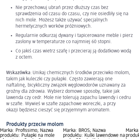
Nie przechowuj ubrań przez dłuższy czas bez
sprawdzenia od czasu do czasu, czy nie osiedliły się na
nich mole. Możesz także używać specjalnych
hermetycznych worków próżniowych.
Regularnie odkurzaj dywany i tapicerowane meble i pierz
zasłony w temperaturze co najmniej 60 stopni.
Co jakiś czas wietrz szafę i przecieraj ją dodatkowo wodą
z octem.
Wskazówka
: Unikaj chemicznych środków przeciwko molom,
takim jak kuleczki czy pułapki. Często zawierają one
naftalinę, bicykliczny związek węglowodorów uznawany za
groźny dla zdrowia. Wybierz domowe sposoby, takie jak
lawenda czy cedr. Mole nie tolerują zapachu lawendy i cedru
w szafie. Wywieś w szafie zapachowe woreczki, a przy
okazji będziesz cieszyć się przyjemnym aromatem.
Produkty przeciw molom
Marka: Profissimo; Nazwa
Marka: BROS; Nazwa
Marka
produktu: Pułapki na mole
produktu: Kulki lawendowe na
produk