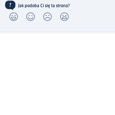
Jak podoba Ci się ta strona?
Drogeria dm
Kariera
Biuro Obsługi Klienta dm
Kontakt
Znajdź sklepy dm
Metody płatności
Połącz się z dm