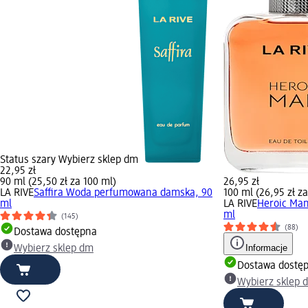
Status szary Wybierz sklep dm
22,95 zł
90 ml (25,50 zł za 100 ml)
26,95 zł
LA RIVE
Saffira Woda perfumowana damska, 90
100 ml (26,95 zł z
ml
LA RIVE
Heroic Man
ml
(145)
(88)
Dostawa dostępna
Informacje
Wybierz sklep dm
Dostawa dostę
Wybierz sklep 