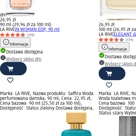
dm
26,95 zł
90 ml (29,94 zł za 100 ml)
26,95 zł
LA RIVE
IN WOMAN EDP, 90 ml
100 ml (26,95 zł z
LA RIVE
ELEGANT da
(130)
(139)
Informacje
Informacje
Dostawa dostępna
Dostawa dostę
Wybierz sklep dm
Wybierz sklep 
Marka: LA RIVE; Nazwa produktu: Saffira Woda
Marka: LA RIVE; N
perfumowana damska, 90 ml; Cena: 22,95 zł;
Woda toaletowa mę
Cena bazowa: 90 ml (25,50 zł za 100 ml);
Cena bazowa: 100 m
Dostępność: Status zielony Dostawa dostępna,
Dostępność: Statu
Status szary Wybi