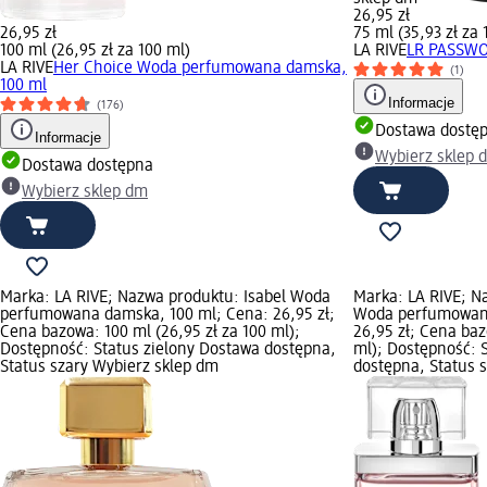
26,95 zł
26,95 zł
75 ml (35,93 zł za 
100 ml (26,95 zł za 100 ml)
LA RIVE
LR PASSWO
LA RIVE
Her Choice Woda perfumowana damska,
(1)
100 ml
Informacje
(176)
Dostawa dostę
Informacje
Wybierz sklep 
Dostawa dostępna
Wybierz sklep dm
Marka: LA RIVE; Nazwa produktu: Isabel Woda
Marka: LA RIVE; N
perfumowana damska, 100 ml; Cena: 26,95 zł;
Woda perfumowana
Cena bazowa: 100 ml (26,95 zł za 100 ml);
26,95 zł; Cena baz
Dostępność: Status zielony Dostawa dostępna,
ml); Dostępność: 
Status szary Wybierz sklep dm
dostępna, Status 