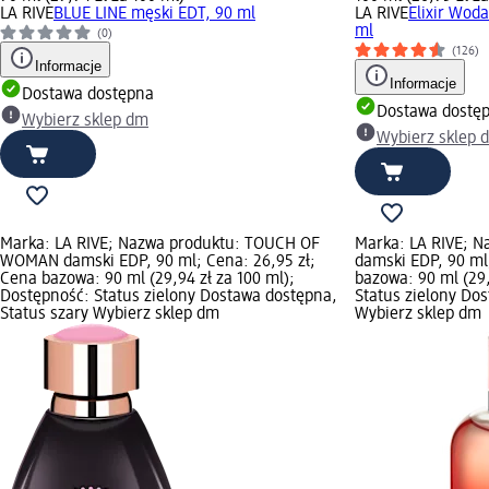
LA RIVE
BLUE LINE męski EDT, 90 ml
LA RIVE
Elixir Wod
ml
(0)
(126)
Informacje
Informacje
Dostawa dostępna
Dostawa dostę
Wybierz sklep dm
Wybierz sklep 
Marka: LA RIVE; Nazwa produktu: TOUCH OF
Marka: LA RIVE; 
WOMAN damski EDP, 90 ml; Cena: 26,95 zł;
damski EDP, 90 ml
Cena bazowa: 90 ml (29,94 zł za 100 ml);
bazowa: 90 ml (29,
Dostępność: Status zielony Dostawa dostępna,
Status zielony Do
Status szary Wybierz sklep dm
Wybierz sklep dm