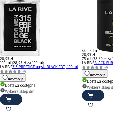
sklep dm
28,95 zł
28,95 zł
75 ml (38,60 zł za 
100 ml (28,95 zł za 100 ml)
LA RIVE
BLACK FUR
LA RIVE
315 PRESTIGE męski BLACK EDT, 100 ml
(0)
(0)
Informacje
Informacje
Dostawa dostę
Dostawa dostępna
Wybierz sklep 
Wybierz sklep dm