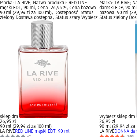
Marka: LA RIVE; Nazwa produktu: RED LINE
Marka: LA RIVE; 
męski EDT, 90 ml; Cena: 26,95 zł; Cena bazowa:
damski EDP, 90 ml
90 ml (29,94 zł za 100 ml); Dostępność: Status
bazowa: 90 ml (29,
zielony Dostawa dostępna, Status szary Wybierz
Status zielony Do
sklep dm
Wybierz sklep dm
26,95 zł
26,95 zł
90 ml (29,94 zł za 100 ml)
90 ml (29,94 zł za
LA RIVE
RED LINE męski EDT, 90 ml
LA RIVE
DONNA dam