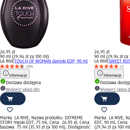
26,95 zł
26,95 zł
90 ml (29,94 zł za 100 ml)
90 ml (29,94 zł za
LA RIVE
TOUCH OF WOMAN damski EDP, 90 ml
LA RIVE
SWEET ROS
(180)
(1)
Informacje
Informacje
Dostawa dostępna
Dostawa dostę
Wybierz sklep dm
Wybierz sklep 
Marka: LA RIVE; Nazwa produktu: EXTREME
Marka: LA RIVE; N
STORY męski EDT, 75 ml; Cena: 26,95 zł; Cena
EDT, 90 ml; Cena:
bazowa: 75 ml (35,93 zł za 100 ml); Dostępność:
(29,94 zł za 100 m