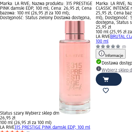
Marka: LA RIVE; Nazwa produktu: 315 PRESTIGE
Marka: LA RIVE; 
PINK damski EDP, 100 ml; Cena: 26,95 zł; Cena
CLASSIC INTENSE m
bazowa: 100 ml (26,95 zł za 100 ml);
25,95 zł; Cena baz
Dostępność: Status zielony Dostawa dostępna,
ml); Dostępność: 
dostępna, Status 
25,95 zł
100 ml (25,95 zł z
LA RIVE
BRUTAL CL
100 ml
(0)
Informacje
Dostawa dostę
Wybierz sklep 
Status szary Wybierz sklep dm
26,95 zł
100 ml (26,95 zł za 100 ml)
LA RIVE
315 PRESTIGE PINK damski EDP, 100 ml