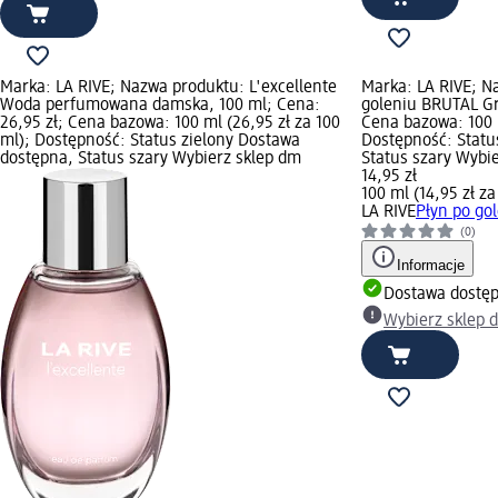
Marka: LA RIVE; Nazwa produktu: L'excellente
Marka: LA RIVE; N
Woda perfumowana damska, 100 ml; Cena:
goleniu BRUTAL Gr
26,95 zł; Cena bazowa: 100 ml (26,95 zł za 100
Cena bazowa: 100 m
ml); Dostępność: Status zielony Dostawa
Dostępność: Statu
dostępna, Status szary Wybierz sklep dm
Status szary Wybi
14,95 zł
100 ml (14,95 zł za
LA RIVE
Płyn po go
(0)
Informacje
Dostawa dostę
Wybierz sklep 