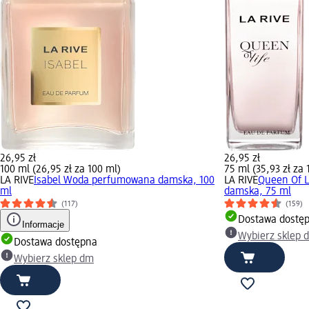
26,95 zł
26,95 zł
100 ml (26,95 zł za 100 ml)
75 ml (35,93 zł za 
LA RIVE
Isabel Woda perfumowana damska, 100
LA RIVE
Queen Of 
ml
damska, 75 ml
(117)
(159)
Dostawa dostę
Informacje
Wybierz sklep 
Dostawa dostępna
Wybierz sklep dm