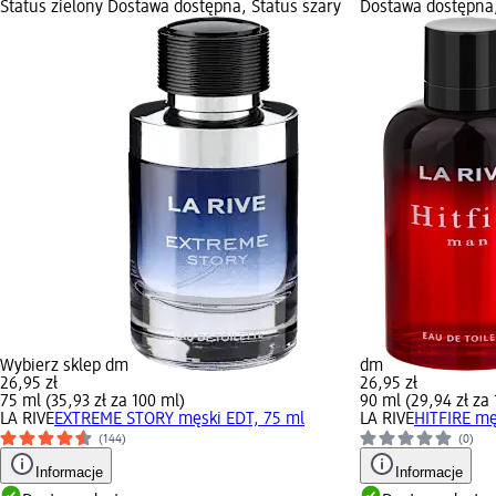
Status zielony Dostawa dostępna, Status szary
Dostawa dostępna,
Wybierz sklep dm
dm
26,95 zł
26,95 zł
75 ml (35,93 zł za 100 ml)
90 ml (29,94 zł za
LA RIVE
EXTREME STORY męski EDT, 75 ml
LA RIVE
HITFIRE mę
(144)
(0)
Informacje
Informacje