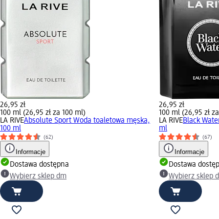
26,95 zł
26,95 zł
100 ml (26,95 zł za 100 ml)
100 ml (26,95 zł z
LA RIVE
Absolute Sport Woda toaletowa męska,
LA RIVE
Black Wate
100 ml
ml
(62)
(67)
Informacje
Informacje
Dostawa dostępna
Dostawa dostę
Wybierz sklep dm
Wybierz sklep 