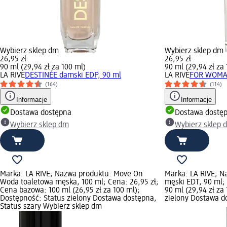
Wybierz sklep dm
Wybierz sklep dm
26,95 zł
26,95 zł
90 ml (29,94 zł za 100 ml)
90 ml (29,94 zł za
LA RIVE
DESTINÉE damski EDP, 90 ml
LA RIVE
FOR WOMAN
(164)
(114)
Informacje
Informacje
Dostawa dostępna
Dostawa dostę
Wybierz sklep dm
Wybierz sklep 
Marka: LA RIVE; Nazwa produktu: Move On
Marka: LA RIVE; 
Woda toaletowa męska, 100 ml; Cena: 26,95 zł;
męski EDT, 90 ml;
Cena bazowa: 100 ml (26,95 zł za 100 ml);
90 ml (29,94 zł za
Dostępność: Status zielony Dostawa dostępna,
zielony Dostawa d
Status szary Wybierz sklep dm