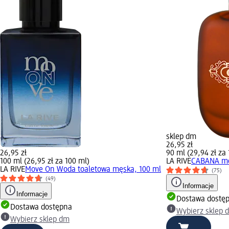
sklep dm
26,95 zł
26,95 zł
90 ml (29,94 zł za
100 ml (26,95 zł za 100 ml)
LA RIVE
CABANA mę
LA RIVE
Move On Woda toaletowa męska, 100 ml
(75)
(49)
Informacje
Informacje
Dostawa dostę
Dostawa dostępna
Wybierz sklep 
Wybierz sklep dm