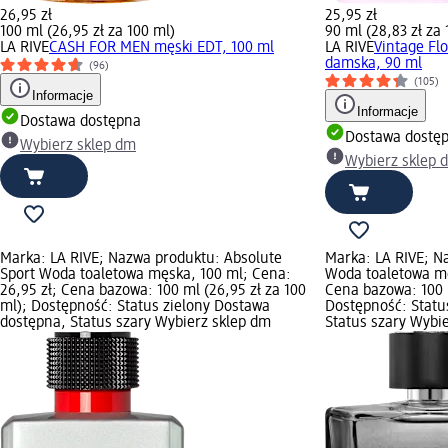
26,95 zł
25,95 zł
100 ml (26,95 zł za 100 ml)
90 ml (28,83 zł za 
LA RIVE
CASH FOR MEN męski EDT, 100 ml
LA RIVE
Vintage F
damska, 90 ml
(96)
(105)
Informacje
Informacje
Dostawa dostępna
Dostawa dostę
Wybierz sklep dm
Wybierz sklep 
Marka: LA RIVE; Nazwa produktu: Absolute
Marka: LA RIVE; N
Sport Woda toaletowa męska, 100 ml; Cena:
Woda toaletowa mę
26,95 zł; Cena bazowa: 100 ml (26,95 zł za 100
Cena bazowa: 100 m
ml); Dostępność: Status zielony Dostawa
Dostępność: Statu
dostępna, Status szary Wybierz sklep dm
Status szary Wybi