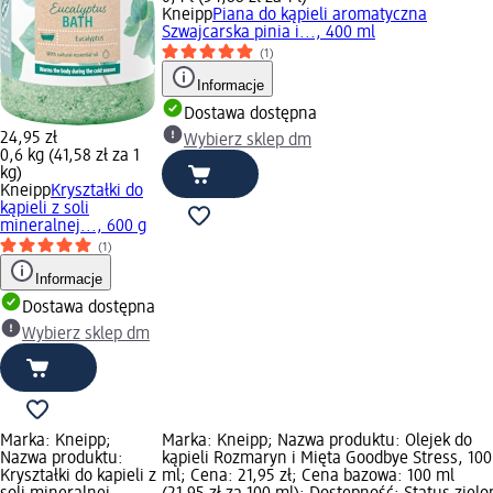
Kneipp
Piana do kąpieli aromatyczna
Szwajcarska pinia i..., 400 ml
(1)
Informacje
Dostawa dostępna
24,95 zł
Wybierz sklep dm
0,6 kg (41,58 zł za 1
kg)
Kneipp
Kryształki do
kąpieli z soli
mineralnej..., 600 g
(1)
Informacje
Dostawa dostępna
Wybierz sklep dm
Marka: Kneipp;
Marka: Kneipp; Nazwa produktu: Olejek do
Nazwa produktu:
kąpieli Rozmaryn i Mięta Goodbye Stress, 100
Kryształki do kapieli z
ml; Cena: 21,95 zł; Cena bazowa: 100 ml