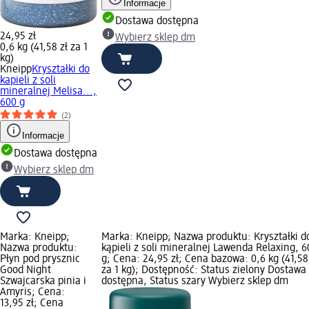
Informacje
Dostawa dostępna
24,95 zł
Wybierz sklep dm
0,6 kg (41,58 zł za 1
kg)
Kneipp
Kryształki do
kapieli z soli
mineralnej Melisa...,
600 g
(2)
Informacje
Dostawa dostępna
Wybierz sklep dm
Marka: Kneipp;
Marka: Kneipp; Nazwa produktu: Kryształki d
Nazwa produktu:
kąpieli z soli mineralnej Lawenda Relaxing, 6
Płyn pod prysznic
g; Cena: 24,95 zł; Cena bazowa: 0,6 kg (41,58
Good Night
za 1 kg); Dostępność: Status zielony Dostawa
Szwajcarska pinia i
dostępna, Status szary Wybierz sklep dm
Amyris; Cena:
13,95 zł; Cena