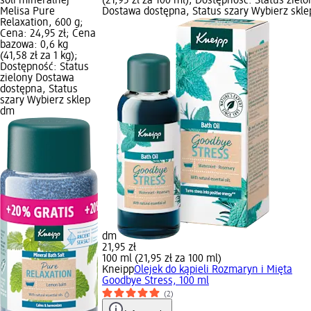
soli mineralnej
(21,95 zł za 100 ml); Dostępność: Status zielo
Melisa Pure
Dostawa dostępna, Status szary Wybierz skle
Relaxation, 600 g;
Cena: 24,95 zł; Cena
bazowa: 0,6 kg
(41,58 zł za 1 kg);
Dostępność: Status
zielony Dostawa
dostępna, Status
szary Wybierz sklep
dm
dm
21,95 zł
100 ml (21,95 zł za 100 ml)
Kneipp
Olejek do kąpieli Rozmaryn i Mięta
Goodbye Stress, 100 ml
(2)