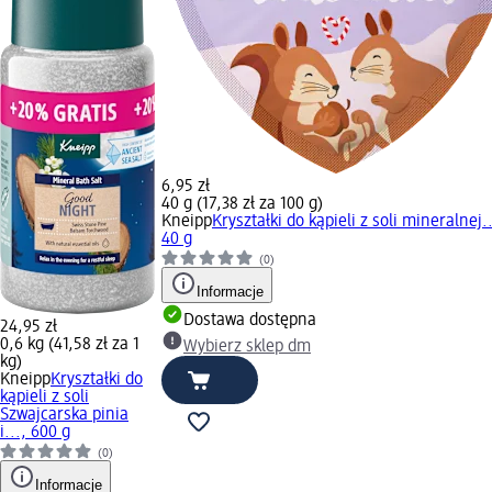
6,95 zł
40 g (17,38 zł za 100 g)
Kneipp
Kryształki do kąpieli z soli mineralnej..
40 g
(0)
Informacje
Dostawa dostępna
24,95 zł
0,6 kg (41,58 zł za 1
Wybierz sklep dm
kg)
Kneipp
Kryształki do
kąpieli z soli
Szwajcarska pinia
i..., 600 g
(0)
Informacje