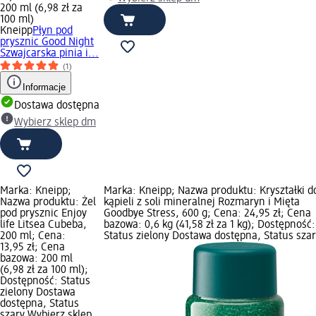
200 ml (6,98 zł za
100 ml)
Kneipp
Płyn pod
prysznic Good Night
Szwajcarska pinia i...
(1)
Informacje
Dostawa dostępna
Wybierz sklep dm
Marka: Kneipp;
Marka: Kneipp; Nazwa produktu: Kryształki d
Nazwa produktu: Żel
kąpieli z soli mineralnej Rozmaryn i Mięta
pod prysznic Enjoy
Goodbye Stress, 600 g; Cena: 24,95 zł; Cena
life Litsea Cubeba,
bazowa: 0,6 kg (41,58 zł za 1 kg); Dostępność:
200 ml; Cena:
Status zielony Dostawa dostępna, Status sza
13,95 zł; Cena
bazowa: 200 ml
(6,98 zł za 100 ml);
Dostępność: Status
zielony Dostawa
dostępna, Status
szary Wybierz sklep