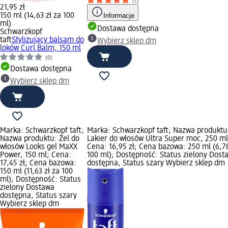
(1)
21,95 zł
150 ml (14,63 zł za 100
Informacje
ml)
Dostawa dostępna
Schwarzkopf
taft
Stylizujący balsam do
Wybierz sklep dm
loków Curl Balm, 150 ml
(0)
Dostawa dostępna
Wybierz sklep dm
Marka: Schwarzkopf taft;
Marka: Schwarzkopf taft; Nazwa produktu
Nazwa produktu: Żel do
Lakier do włosów Ultra Super moc, 250 ml
włosów Looks gel MaXX
Cena: 16,95 zł; Cena bazowa: 250 ml (6,78
Power, 150 ml; Cena:
100 ml); Dostępność: Status zielony Dost
17,45 zł; Cena bazowa:
dostępna, Status szary Wybierz sklep dm
150 ml (11,63 zł za 100
ml); Dostępność: Status
zielony Dostawa
dostępna, Status szary
Wybierz sklep dm