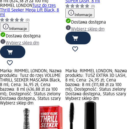
8 ml (624,38 zł za 100 ml)
SUPER LASH, 8 ml
RIMMEL LONDON
Tusz do rzęs
(0)
Thrill Seeker Mega Lift Black, 8
ml
Informacje
(0)
Dostawa dostępna
Informacje
Wybierz sklep dm
Dostawa dostępna
Wybierz sklep dm
Marka: RIMMEL LONDON; Nazwa
Marka: RIMMEL LONDON; Nazwa
produktu: Tusz do rzęs VOLUME
produktu: TUSZ EXTRA 3D LASH,
THRILL SEEKER MASCARA Black,
8 ml; Cena: 24,95 zł; Cena
8 ml; Cena: 34,95 zł; Cena
bazowa: 8 ml (311,88 zł za 100
bazowa: 8 ml (436,88 zł za 100
ml); Dostępność: Status zielony
ml); Dostępność: Status zielony
Dostawa dostępna, Status szary
Dostawa dostępna, Status szary
Wybierz sklep dm
Wybierz sklep dm