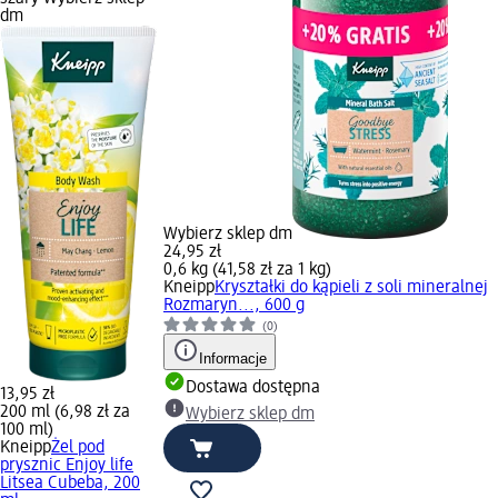
dm
Wybierz sklep dm
24,95 zł
0,6 kg (41,58 zł za 1 kg)
Kneipp
Kryształki do kąpieli z soli mineralnej
Rozmaryn..., 600 g
(0)
Informacje
Dostawa dostępna
13,95 zł
200 ml (6,98 zł za
Wybierz sklep dm
100 ml)
Kneipp
Żel pod
prysznic Enjoy life
Litsea Cubeba, 200