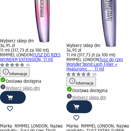
Wybierz sklep dm
34,95 zł
Wybierz sklep dm
11 ml (317,73 zł za 100 ml)
34,95 zł
RIMMEL LONDON
TUSZ DO RZĘS
11 ml (317,73 zł za 100 ml)
WONDER'EXTENSION, 11 ml
RIMMEL LONDON
Tusz do rzęs
Wonder’bond Lash Filler +
(0)
Hyaluronic..., 11 ml
Informacje
(0)
Dostawa dostępna
Informacje
Wybierz sklep dm
Dostawa dostępna
Wybierz sklep dm
Marka: RIMMEL LONDON; Nazwa
Marka: RIMMEL LONDON; Nazwa
produktu: Tusz do rzęs Thrill
produktu: TUSZ EXTRA SUPER