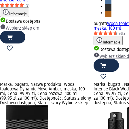
Intensa, 60 ml
(6)
Informacje
Dostawa dostępna
bugatti
Woda toale
Wybierz sklep dm
męska, 100 ml
(53)
Informacje
Dostawa dostę
Wybierz sklep 
Marka: bugatti; Nazwa produktu: Woda
Marka: bugatti; N
toaletowa Dynamic Move Amber, męska, 100
Intense Black Wod
ml; Cena: 99,95 zł; Cena bazowa: 100 ml
Cena: 99,95 zł; Ce
(99,95 zł za 100 ml); Dostępność: Status zielony
za 100 ml); Dostę
Dostawa dostępna, Status szary Wybierz sklep
dostępna, Status 