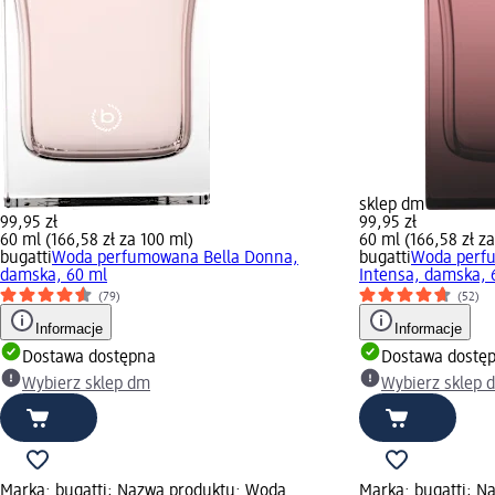
sklep dm
99,95 zł
99,95 zł
60 ml (166,58 zł za 100 ml)
60 ml (166,58 zł z
bugatti
Woda perfumowana Bella Donna,
bugatti
Woda perf
damska, 60 ml
Intensa, damska, 
(79)
(52)
Informacje
Informacje
Dostawa dostępna
Dostawa dostę
Wybierz sklep dm
Wybierz sklep 
Marka: bugatti; Nazwa produktu: Woda
Marka: bugatti; N