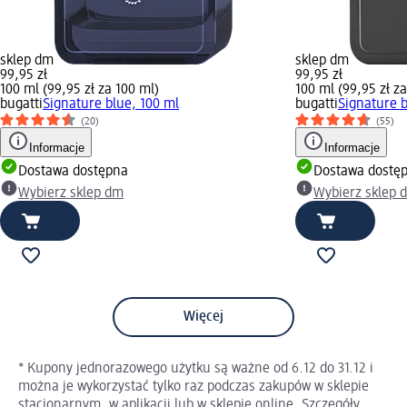
sklep dm
sklep dm
99,95 zł
99,95 zł
100 ml (99,95 zł za 100 ml)
100 ml (99,95 zł z
bugatti
Signature blue, 100 ml
bugatti
Signature b
(20)
(55)
Informacje
Informacje
Dostawa dostępna
Dostawa dostę
Wybierz sklep dm
Wybierz sklep 
Więcej
* Kupony jednorazowego użytku są ważne od 6.12 do 31.12 i
można je wykorzystać tylko raz podczas zakupów w sklepie
stacjonarnym, w aplikacji lub w sklepie online. Szczegóły