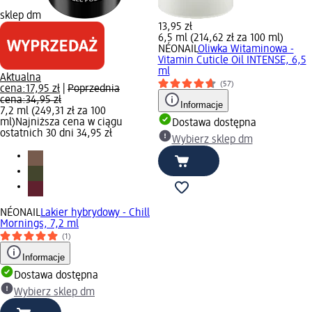
sklep dm
13,95 zł
6,5 ml (214,62 zł za 100 ml)
NÉONAIL
Oliwka Witaminowa -
Vitamin Cuticle Oil INTENSE, 6,5
ml
Aktualna
(57)
cena:
17,95 zł
|
Poprzednia
cena:
34,95 zł
Informacje
7,2 ml (249,31 zł za 100
ml)
Najniższa cena w ciągu
Dostawa dostępna
ostatnich 30 dni 34,95 zł
Wybierz sklep dm
NÉONAIL
Lakier hybrydowy - Chill
Mornings, 7,2 ml
(1)
Informacje
Dostawa dostępna
Wybierz sklep dm