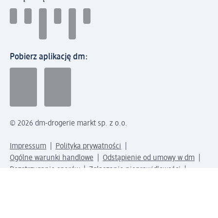
Pobierz aplikację dm:
© 2026 dm-drogerie markt sp. z o.o.
Impressum
Polityka prywatności
Ogólne warunki handlowe
Odstąpienie od umowy w dm
Rozstrzyganie sporów
Zgłaszanie nieprawidłowości
Utylizacja sprzętu elektrycznego
Deklaracja w sprawie dostępności