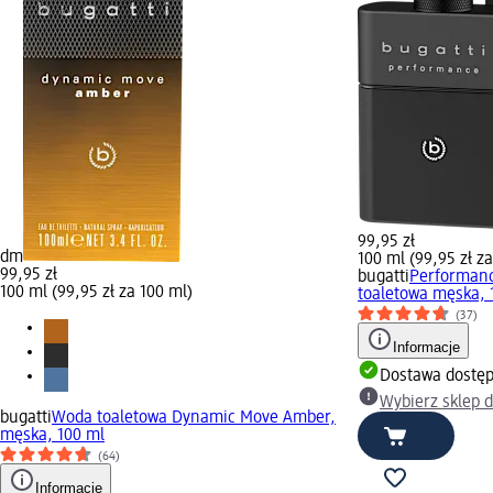
99,95 zł
dm
100 ml (99,95 zł z
99,95 zł
bugatti
Performanc
100 ml (99,95 zł za 100 ml)
toaletowa męska, 
(37)
Informacje
Dostawa dostę
Wybierz sklep 
bugatti
Woda toaletowa Dynamic Move Amber,
męska, 100 ml
(64)
Informacje