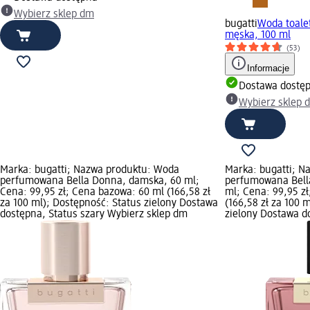
Wybierz sklep dm
bugatti
Woda toale
męska, 100 ml
(53)
Informacje
Dostawa dostę
Wybierz sklep 
Marka: bugatti; Nazwa produktu: Woda
Marka: bugatti; N
perfumowana Bella Donna, damska, 60 ml;
perfumowana Bell
Cena: 99,95 zł; Cena bazowa: 60 ml (166,58 zł
ml; Cena: 99,95 z
za 100 ml); Dostępność: Status zielony Dostawa
(166,58 zł za 100 
dostępna, Status szary Wybierz sklep dm
zielony Dostawa d