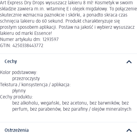
Art Express Dry Drops wysuszacz lakieru 8 ml! Kosmetyk w swoim
składzie zawiera m.in. witaminę E i olejek migdałowy. To połączenie
skutecznie wzmacnia paznokcie i skórki, a ponadto skraca czas
schnięcia lakieru do 60 sekund. Produkt charakteryzuje się
prostym sposobem aplikacji. Postaw na jakość i wybierz wysuszacz
lakieru od marki Essence!
Numer artykułu dm: 1293597
GTIN: 4250338443772
Cechy
Kolor podstawowy:
przezroczysty
Tekstura / konsystencja / aplikacja:
płynny
Cechy produktu:
bez alkoholu, wegański, bez acetonu, bez barwników, bez
perfum, bez parabenów, bez parafiny / olejów mineralnych
Ostrzeżenia