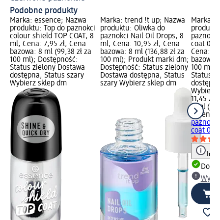
Podobne produkty
Marka: essence; Nazwa
Marka: trend !t up; Nazwa
Marka: 
produktu: Top do paznokci
produktu: Oliwka do
produktu
colour shield TOP COAT, 8
paznokci Nail Oil Drops, 8
paznokci
ml; Cena: 7,95 zł; Cena
ml; Cena: 10,95 zł; Cena
coat 01 G
bazowa: 8 ml (99,38 zł za
bazowa: 8 ml (136,88 zł za
Cena: 11
100 ml); Dostępność:
100 ml); Produkt marki dm;
bazowa: 8
Status zielony Dostawa
Dostępność: Status zielony
100 ml);
dostępna, Status szary
Dostawa dostępna, Status
Status z
Wybierz sklep dm
szary Wybierz sklep dm
dostępna
Wybierz 
11,45 zł
8 ml (143
essence
paznokci
coat 01..
Info
Dosta
Wybie