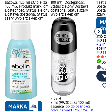
bazowa: 125 ml (3,16 zł za
100 ml); Dostępność:
1 szt.);
100 ml); Produkt marki dm;
Status zielony Dostawa
Dostępno
Dostępność: Status zielony
dostępna, Status szary
Dostawa 
Dostawa dostępna, Status
Wybierz sklep dm
szary Wy
szary Wybierz sklep dm
3,35 zł
140 szt. (
+ 2 inne
ebelin
Pł
140 szt.
Dosta
Wybie
7,95 zł
8 ml (99,38 zł za 100 ml)
essence
Top do paznokci
colour shield TOP COAT, 8