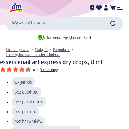
Wyszukaj i znajdź
Darmowa wysyłka od 169 zł
Strona główna
Makijaż
Paznokcie
Lakiery bazowe i nawierzchniowe
essence
nail art express dry drops, 8 ml
4.2
(
132 oceny
)
wegański
bez alkoholu
bez parabenów
bez perfum
bez barwników