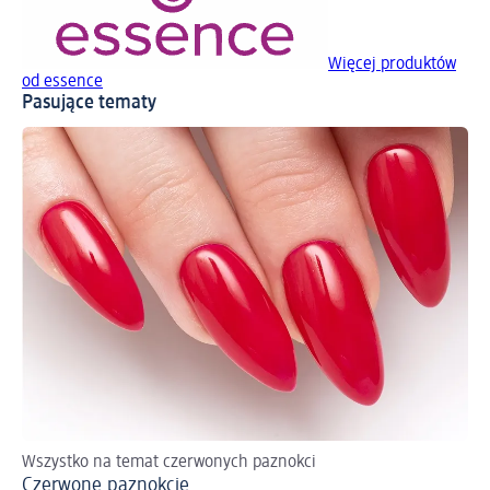
Więcej produktów
od essence
Pasujące tematy
Wszystko na temat czerwonych paznokci
Ja
Czerwone paznokcie
Ró