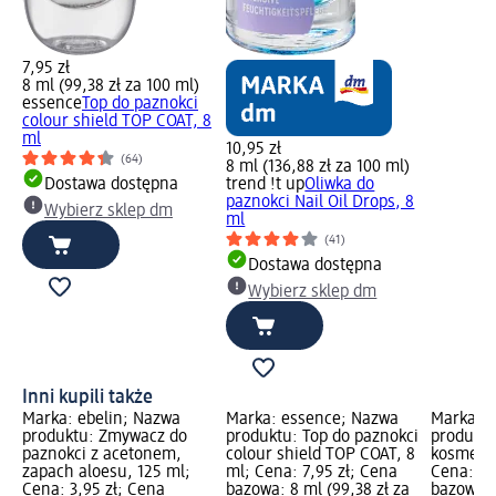
7,95 zł
8 ml (99,38 zł za 100 ml)
essence
Top do paznokci
colour shield TOP COAT, 8
ml
10,95 zł
(64)
8 ml (136,88 zł za 100 ml)
Dostawa dostępna
trend !t up
Oliwka do
paznokci Nail Oil Drops, 8
Wybierz sklep dm
ml
(41)
Dostawa dostępna
Wybierz sklep dm
Inni kupili także
Marka: ebelin; Nazwa
Marka: essence; Nazwa
Marka: e
produktu: Zmywacz do
produktu: Top do paznokci
produktu
paznokci z acetonem,
colour shield TOP COAT, 8
kosmetyc
zapach aloesu, 125 ml;
ml; Cena: 7,95 zł; Cena
Cena: 3,
Cena: 3,95 zł; Cena
bazowa: 8 ml (99,38 zł za
bazowa: 1