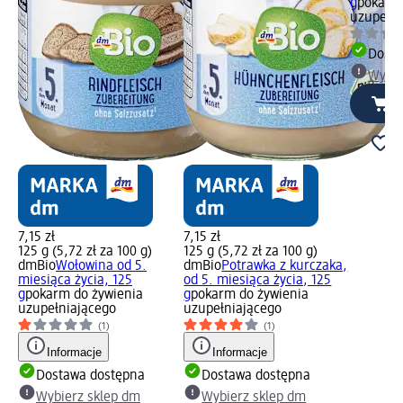
g
pokarm 
uzupełni
Dosta
Wybie
7,15 zł
7,15 zł
125 g (5,72 zł za 100 g)
125 g (5,72 zł za 100 g)
dmBio
Wołowina od 5.
dmBio
Potrawka z kurczaka,
miesiąca życia, 125
od 5. miesiąca życia, 125
g
pokarm do żywienia
g
pokarm do żywienia
uzupełniającego
uzupełniającego
(1)
(1)
Informacje
Informacje
Dostawa dostępna
Dostawa dostępna
Wybierz sklep dm
Wybierz sklep dm