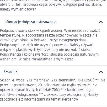
Bezpieczne uszczelnienie próżniowe wydaje odgłos przy pierwszym
otwarciu. Jeśli środkowa część pokrywki ustępuje pod naciskiem,
należy wymienić towar.
Informacje dotyczące stosowania
Podgrzać otwarty słoik w kąpieli wodnej. Wymieszać i sprawdzić
temperaturę. Niepodgrzaną resztę przechowywać w szczelnie
zamkniętym słoiku w lodówce i zużyć następnego dnia.
Podgrzanych resztek nie używać ponownie. Należy używać
wyłącznie plastikowych łyżeczek, aby nie uszkodzić słoika.
Konsystencja i kolor zawartości słoiczka podlegają naturalnym
wahaniom. W razie rozwarstwienia wymieszać.
Składniki
Składniki: woda, 21% marchew*, 21% ziemniaki*, 15% ŁOSOŚ***, 6%
przecier pomidorowy**, 2% pełnoziarnista mąka ryżowa**. * z
upraw biodynamicznych (udział: 70%) ** z kontrolowanego
rolnictwa ekologicznego *** z akwakultury ekologicznej Należy
zapoznać się z informacjami na temat alergenów.