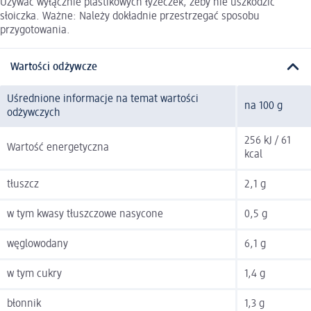
Używać wyłącznie plastikowych łyżeczek, żeby nie uszkodzić
słoiczka. Ważne: Należy dokładnie przestrzegać sposobu
przygotowania.
Wartości odżywcze
Uśrednione informacje na temat wartości
na 100 g
odżywczych
256 kJ / 61
Wartość energetyczna
kcal
tłuszcz
2,1 g
w tym kwasy tłuszczowe nasycone
0,5 g
węglowodany
6,1 g
w tym cukry
1,4 g
błonnik
1,3 g