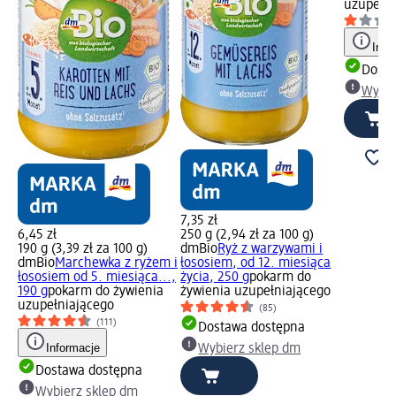
uzupełni
Info
Dosta
Wybie
7,35 zł
6,45 zł
250 g (2,94 zł za 100 g)
190 g (3,39 zł za 100 g)
dmBio
Ryż z warzywami i
dmBio
Marchewka z ryżem i
łososiem, od 12. miesiąca
łososiem od 5. miesiąca...,
życia, 250 g
pokarm do
190 g
pokarm do żywienia
żywienia uzupełniającego
uzupełniającego
(85)
(111)
Dostawa dostępna
Informacje
Wybierz sklep dm
Dostawa dostępna
Wybierz sklep dm