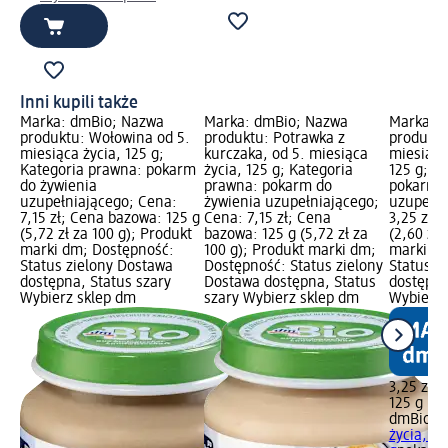
Inni kupili także
Marka: dmBio; Nazwa
Marka: dmBio; Nazwa
Marka: 
produktu: Wołowina od 5.
produktu: Potrawka z
produktu
miesiąca życia, 125 g;
kurczaka, od 5. miesiąca
miesiąca
Kategoria prawna: pokarm
życia, 125 g; Kategoria
125 g; K
do żywienia
prawna: pokarm do
pokarm d
uzupełniającego; Cena:
żywienia uzupełniającego;
uzupełni
7,15 zł; Cena bazowa: 125 g
Cena: 7,15 zł; Cena
3,25 zł;
(5,72 zł za 100 g); Produkt
bazowa: 125 g (5,72 zł za
(2,60 zł 
marki dm; Dostępność:
100 g); Produkt marki dm;
marki dm
Status zielony Dostawa
Dostępność: Status zielony
Status z
dostępna, Status szary
Dostawa dostępna, Status
dostępna
Wybierz sklep dm
szary Wybierz sklep dm
Wybierz 
3,25 zł
125 g (2,
dmBio
Dy
życia, D