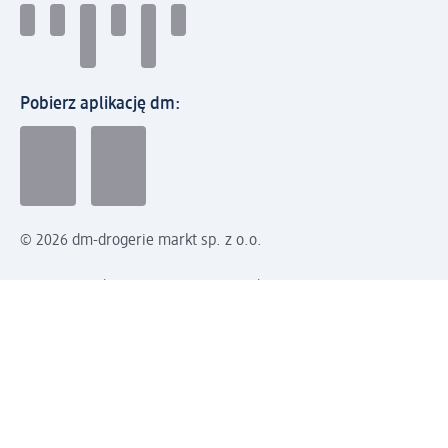
Pobierz aplikację dm:
© 2026 dm-drogerie markt sp. z o.o.
Impressum
Polityka prywatności
Ogólne warunki handlowe
Odstąpienie od umowy w dm
Rozstrzyganie sporów
Zgłaszanie nieprawidłowości
Utylizacja sprzętu elektrycznego
Deklaracja w sprawie dostępności