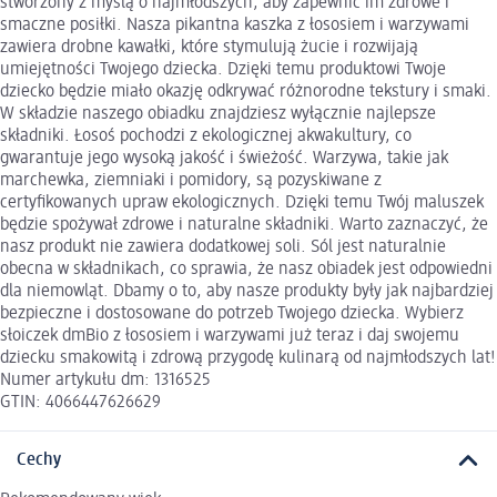
stworzony z myślą o najmłodszych, aby zapewnić im zdrowe i
smaczne posiłki. Nasza pikantna kaszka z łososiem i warzywami
zawiera drobne kawałki, które stymulują żucie i rozwijają
umiejętności Twojego dziecka. Dzięki temu produktowi Twoje
dziecko będzie miało okazję odkrywać różnorodne tekstury i smaki.
W składzie naszego obiadku znajdziesz wyłącznie najlepsze
składniki. Łosoś pochodzi z ekologicznej akwakultury, co
gwarantuje jego wysoką jakość i świeżość. Warzywa, takie jak
marchewka, ziemniaki i pomidory, są pozyskiwane z
certyfikowanych upraw ekologicznych. Dzięki temu Twój maluszek
będzie spożywał zdrowe i naturalne składniki. Warto zaznaczyć, że
nasz produkt nie zawiera dodatkowej soli. Sól jest naturalnie
obecna w składnikach, co sprawia, że nasz obiadek jest odpowiedni
dla niemowląt. Dbamy o to, aby nasze produkty były jak najbardziej
bezpieczne i dostosowane do potrzeb Twojego dziecka. Wybierz
słoiczek dmBio z łososiem i warzywami już teraz i daj swojemu
dziecku smakowitą i zdrową przygodę kulinarą od najmłodszych lat!
Numer artykułu dm: 1316525
GTIN: 4066447626629
Cechy