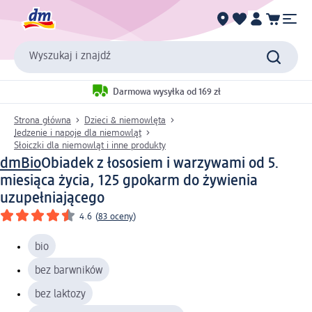
Wyszukaj i znajdź
Darmowa wysyłka od 169 zł
Strona główna
Dzieci & niemowlęta
Jedzenie i napoje dla niemowląt
Słoiczki dla niemowląt i inne produkty
dmBio
Obiadek z łososiem i warzywami od 5.
miesiąca życia, 125 g
pokarm do żywienia
uzupełniającego
4.6
(
83 oceny
)
bio
bez barwników
bez laktozy