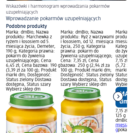
Wskazówki i harmonogram wprowadzania pokarmów
uzupełniających
Wprowadzanie pokarmów uzupełniających
Podobne produkty
Marka: dmBio; Nazwa
Marka: dmBio; Nazwa
Marka: 
produktu: Marchewka z
produktu: Ryż z warzywami
produktu
ryżem i łososiem od 5.
i łososiem, od 12. miesiąca
miesiąca 
miesiąca życia, Demeter,
życia, 250 g; Kategoria
Kategori
190 g; Kategoria prawna:
prawna: pokarm do
do żywie
pokarm do żywienia
żywienia uzupełniającego;
uzupełni
uzupełniającego; Cena:
Cena: 7,35 zł; Cena
7,15 zł;
6,45 zł; Cena bazowa: 190 g
bazowa: 250 g (2,94 zł za
(5,72 zł 
(3,39 zł za 100 g); Produkt
100 g); Produkt marki dm;
marki dm
marki dm; Dostępność:
Dostępność: Status zielony
Status z
Status zielony Dostawa
Dostawa dostępna, Status
dostępna
dostępna, Status szary
szary Wybierz sklep dm
Wybierz 
Wybierz sklep dm
7,15 zł
125 g (5,
dmBio
Wo
miesiąca
g
pokarm 