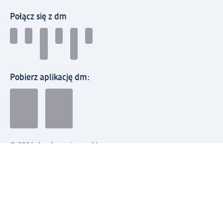
Połącz się z dm
Pobierz aplikację dm:
© 2026 dm-drogerie markt sp. z o.o.
Impressum
Polityka prywatności
Ogólne warunki handlowe
Odstąpienie od umowy w dm
Rozstrzyganie sporów
Zgłaszanie nieprawidłowości
Utylizacja sprzętu elektrycznego
Deklaracja w sprawie dostępności