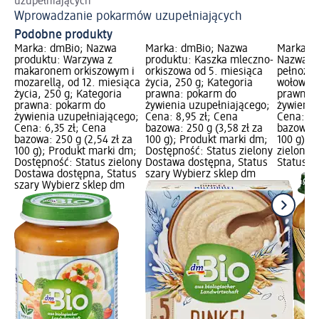
uzupełniających
Wprowadzanie pokarmów uzupełniających
Podobne produkty
Marka: dmBio; Nazwa
Marka: dmBio; Nazwa
Marka: G
produktu: Warzywa z
produktu: Kaszka mleczno-
Nazwa pr
makaronem orkiszowym i
orkiszowa od 5. miesiąca
pełnoziar
mozarellą, od 12. miesiąca
życia, 250 g; Kategoria
wołowiną
życia, 250 g; Kategoria
prawna: pokarm do
prawna:
prawna: pokarm do
żywienia uzupełniającego;
żywienia
żywienia uzupełniającego;
Cena: 8,95 zł; Cena
Cena: 8,
Cena: 6,35 zł; Cena
bazowa: 250 g (3,58 zł za
bazowa: 
bazowa: 250 g (2,54 zł za
100 g); Produkt marki dm;
100 g); 
100 g); Produkt marki dm;
Dostępność: Status zielony
zielony 
Dostępność: Status zielony
Dostawa dostępna, Status
Status s
Dostawa dostępna, Status
szary Wybierz sklep dm
szary Wybierz sklep dm