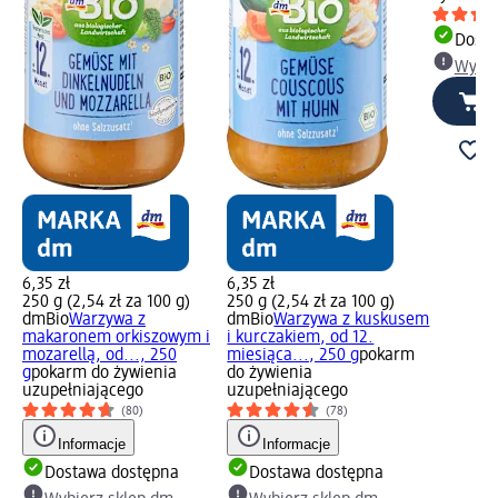
Dosta
Wybie
6,35 zł
6,35 zł
250 g (2,54 zł za 100 g)
250 g (2,54 zł za 100 g)
dmBio
Warzywa z
dmBio
Warzywa z kuskusem
makaronem orkiszowym i
i kurczakiem, od 12.
mozarellą, od..., 250
miesiąca..., 250 g
pokarm
g
pokarm do żywienia
do żywienia
uzupełniającego
uzupełniającego
(80)
(78)
Informacje
Informacje
Dostawa dostępna
Dostawa dostępna