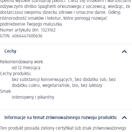
spełnia wysokie standardy jakości. Ciesz się smakiem i wartościami
odżywczymi dmBio Spaghetti orkiszowego z soczewicą, wiedząc, że
dostarczasz swojemu dziecku zdrowe i smaczne danie. Odkryj
różnorodność smaków i tekstur, które pomogą rozwijać
podniebienie Twojego maluszka.
Numer artykułu dm: 1323162
GTIN: 4066447600636
Cechy
Rekomendowany wiek:
od 12 miesiąca
Cechy produktu:
bez substancji konserwujących, bez dodatku soli, bez
dodatku cukru, wegetariański, bio, bez laktozy
Smak:
intensywny i pikantny
Informacje na temat zrównoważonego rozwoju produktu
Ten produkt posiada zielony certyfikat lub znak zrównoważonego