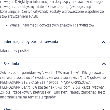
rozwoju. Dzięki tym informacjom dotyczącym zrównoważonego
rozwoju chcielibyśmy ułatwić Ci świadomą (ekologiczną)
konsumpcję. Certyfikaty/znaki zostały wprowadzone wspólnie ze
stowarzyszeniem NABU.
Więcej informacji dotyczących znaków i certyfikatów
Informacje dotyczące stosowania
Jako ciepły posiłek
Składniki
24% przecier pomidorowy*, woda, 17% marchew*, 15% gotowana
czerwona soczewica* (woda, czerwona soczewica*), 9% gotowane
PEŁNOZIARNISTE SPAGHETTI* (woda, MĄKA ORKISZOWA
PEŁNOZIARNISTA*), 6% pasternak*, 4% por*, 2,5% kasza ryżowa*,
2% olej rzepakowy*, pietruszka*, lubczyk*. Należy zapoznać się z
informacjami na temat alergenów.