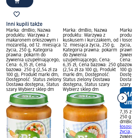
Inni kupili także
Marka: dmBio; Nazwa
Marka: dmBio; Nazwa
Marka: 
produktu: Warzywa z
produktu: Warzywa z
produktu
makaronem orkiszowym i
kuskusem i kurczakiem, od
i łososi
mozarellą, od 12. miesiąca
12. miesiąca życia, 250 g;
życia, 25
życia, 250 g; Kategoria
Kategoria prawna: pokarm
prawna:
prawna: pokarm do
do żywienia
żywienia
żywienia uzupełniającego;
uzupełniającego; Cena:
Cena: 7,
Cena: 6,35 zł; Cena
6,35 zł; Cena bazowa: 250 g
bazowa: 
bazowa: 250 g (2,54 zł za
(2,54 zł za 100 g); Produkt
100 g); 
100 g); Produkt marki dm;
marki dm; Dostępność:
Dostępno
Dostępność: Status zielony
Status zielony Dostawa
Dostawa 
Dostawa dostępna, Status
dostępna, Status szary
szary Wy
szary Wybierz sklep dm
Wybierz sklep dm
7,35 zł
250 g (2,
dmBio
Ry
łososiem
życia, 25
żywienia