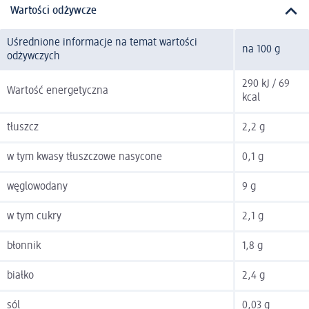
Wartości odżywcze
Uśrednione informacje na temat wartości
na 100 g
odżywczych
290 kJ / 69
Wartość energetyczna
kcal
tłuszcz
2,2 g
w tym kwasy tłuszczowe nasycone
0,1 g
węglowodany
9 g
w tym cukry
2,1 g
błonnik
1,8 g
białko
2,4 g
sól
0,03 g