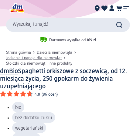
Wyszukaj i znajdź
Darmowa wysyłka od 169 zł
Strona główna
Dzieci & niemowlęta
Jedzenie i napoje dla niemowląt
Słoiczki dla niemowląt i inne produkty
dmBio
Spaghetti orkiszowe z soczewicą, od 12.
miesiąca życia, 250 g
pokarm do żywienia
uzupełniającego
4.8
(
86 ocen
)
bio
bez dodatku cukru
wegetariański