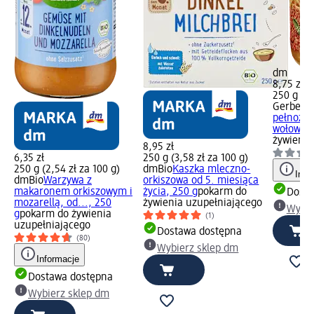
dm
8,75 zł
250 g (3,
Gerber O
pełnoziar
wołowiną
żywienia
8,95 zł
6,35 zł
250 g (3,58 zł za 100 g)
250 g (2,54 zł za 100 g)
dmBio
Kaszka mleczno-
Info
dmBio
Warzywa z
orkiszowa od 5. miesiąca
makaronem orkiszowym i
życia, 250 g
pokarm do
Dosta
mozarellą, od..., 250
żywienia uzupełniającego
Wybie
g
pokarm do żywienia
(1)
uzupełniającego
Dostawa dostępna
(80)
Wybierz sklep dm
Informacje
Dostawa dostępna
Wybierz sklep dm