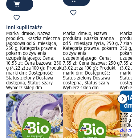
Inni kupili także
Marka: dmBio; Nazwa
Marka: dmBio; Nazwa
Marka: 
produktu: Kaszka mleczna
produktu: Kaszka manna
produktu
jagodowa od 6. miesiąca,
od 5. miesiąca życia, 250 g;
7 ziaren
250 g; Kategoria prawna:
Kategoria prawna: pokarm
250 g; K
pokarm do żywienia
do żywienia
pokarm d
uzupełniającego; Cena:
uzupełniającego; Cena:
uzupełni
10,55 zł; Cena bazowa: 250
7,55 zł; Cena bazowa: 250 g
7,55 zł;
g (4,22 zł za 100 g); Produkt
(3,02 zł za 100 g); Produkt
(3,02 zł 
marki dm; Dostępność:
marki dm; Dostępność:
marki dm
Status zielony Dostawa
Status zielony Dostawa
Status z
dostępna, Status szary
dostępna, Status szary
dostępna
Wybierz sklep dm
Wybierz sklep dm
Wybierz 
7,55 zł
250 g (3,
dmBio
Ka
ziaren o
g
pokarm 