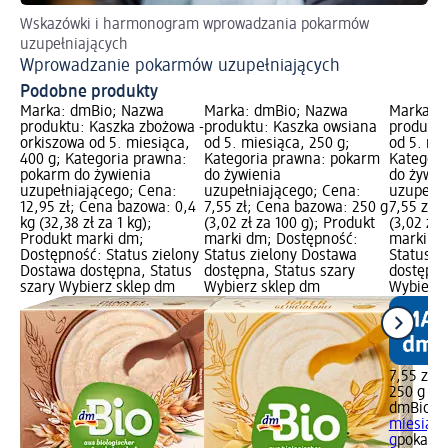
Wskazówki i harmonogram wprowadzania pokarmów
uzupełniających
Wprowadzanie pokarmów uzupełniających
Podobne produkty
Marka: dmBio; Nazwa
Marka: dmBio; Nazwa
Marka: 
produktu: Kaszka zbożowa -
produktu: Kaszka owsiana
produkt
orkiszowa od 5. miesiąca,
od 5. miesiąca, 250 g;
od 5. mie
400 g; Kategoria prawna:
Kategoria prawna: pokarm
Kategori
pokarm do żywienia
do żywienia
do żywie
uzupełniającego; Cena:
uzupełniającego; Cena:
uzupełni
12,95 zł; Cena bazowa: 0,4
7,55 zł; Cena bazowa: 250 g
7,55 zł;
kg (32,38 zł za 1 kg);
(3,02 zł za 100 g); Produkt
(3,02 zł 
Produkt marki dm;
marki dm; Dostępność:
marki dm
Dostępność: Status zielony
Status zielony Dostawa
Status z
Dostawa dostępna, Status
dostępna, Status szary
dostępna
szary Wybierz sklep dm
Wybierz sklep dm
Wybierz 
7,55 zł
250 g (3,
dmBio
Ka
miesiąca
g
pokarm 