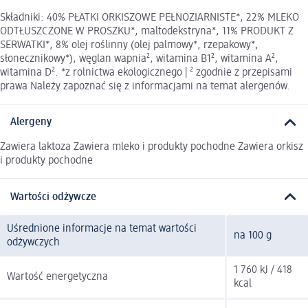
Składniki: 40% PŁATKI ORKISZOWE PEŁNOZIARNISTE*, 22% MLEKO
ODTŁUSZCZONE W PROSZKU*, maltodekstryna*, 11% PRODUKT Z
SERWATKI*, 8% olej roślinny (olej palmowy*, rzepakowy*,
słonecznikowy*), węglan wapnia², witamina B1², witamina A²,
witamina D². *z rolnictwa ekologicznego | ² zgodnie z przepisami
prawa Należy zapoznać się z informacjami na temat alergenów.
Alergeny
Zawiera laktoza Zawiera mleko i produkty pochodne Zawiera orkisz
i produkty pochodne
Wartości odżywcze
Uśrednione informacje na temat wartości
na 100 g
odżywczych
1 760 kJ / 418
Wartość energetyczna
kcal