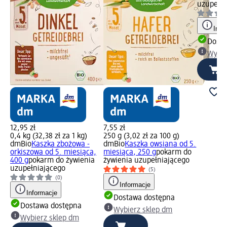
uzupełni
Info
Dosta
Wybie
12,95 zł
7,55 zł
0,4 kg (32,38 zł za 1 kg)
250 g (3,02 zł za 100 g)
dmBio
Kaszka zbożowa -
dmBio
Kaszka owsiana od 5.
orkiszowa od 5. miesiąca,
miesiąca, 250 g
pokarm do
400 g
pokarm do żywienia
żywienia uzupełniającego
uzupełniającego
(5)
(0)
Informacje
Informacje
Dostawa dostępna
Dostawa dostępna
Wybierz sklep dm
Wybierz sklep dm