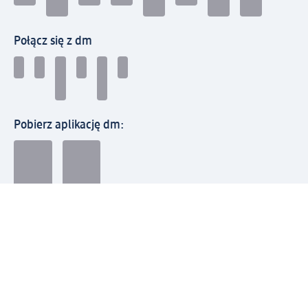
Połącz się z dm
Pobierz aplikację dm:
© 2026 dm-drogerie markt sp. z o.o.
Impressum
Polityka prywatności
Ogólne warunki handlowe
Odstąpienie od umowy w dm
Rozstrzyganie sporów
Zgłaszanie nieprawidłowości
Utylizacja sprzętu elektrycznego