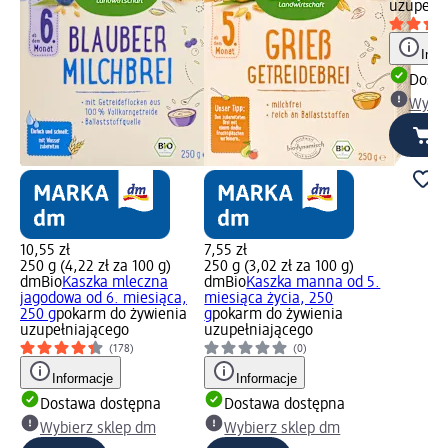
uzupełni
Info
Dosta
Wybie
10,55 zł
7,55 zł
250 g (4,22 zł za 100 g)
250 g (3,02 zł za 100 g)
dmBio
Kaszka mleczna
dmBio
Kaszka manna od 5.
jagodowa od 6. miesiąca,
miesiąca życia, 250
250 g
pokarm do żywienia
g
pokarm do żywienia
uzupełniającego
uzupełniającego
(178)
(0)
Informacje
Informacje
Dostawa dostępna
Dostawa dostępna
Wybierz sklep dm
Wybierz sklep dm