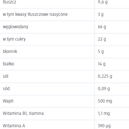
tłuszcz
9,6 g
w tym kwasy tłuszczowe nasycone
3 g
węglowodany
66 g
w tym cukry
22 g
błonnik
5 g
białko
14 g
sól
0,225 g
sód
0,09 g
Wapń
500 mg
Witamina B1, tiamina
1,1 mg
Witamina A
390 µg