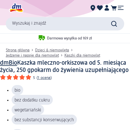
Wyszukaj i znajdź
Darmowa wysyłka od 169 zł
Strona główna
Dzieci & niemowlęta
Jedzenie i napoje dla niemowląt
Kaszki dla niemowląt
dmBio
Kaszka mleczno-orkiszowa od 5. miesiąca
życia, 250 g
pokarm do żywienia uzupełniającego
5
(
1 ocena
)
bio
bez dodatku cukru
wegetariański
bez substancji konserwujących